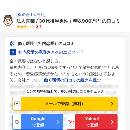
[
株式会社宝島社
]
法人営業
30代後半男性
年収900万円
の口コミ
2.7
働く環境（社内恋愛）の口コミ
社内恋愛の寛容さとそのエピソード
全く寛容ではないと感じる。
業務内容上、ときには徹夜ですっぴんで業務に励むこともあ
るため、恋愛感情が沸かないのかもという冗談はさておき
笑、会社として ...
働く環境の口コミの続きを読む
１分で無料登録して、60万社の口コミをチェック
メールで登録（無料）
Google
Yahoo!
で登録
で登録