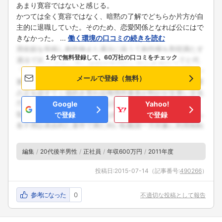
あまり寛容ではないと感じる。
かつては全く寛容ではなく、暗黙の了解でどちらか片方が自
主的に退職していた。そのため、恋愛関係となれば公にはで
きなかった。 ...
働く環境の口コミの続きを読む
１分で無料登録して、60万社の口コミをチェック
メールで登録（無料）
Google
Yahoo!
で登録
で登録
編集
20代後半男性
正社員
年収600万円
2011年度
投稿日:
2015-07-14
（記事番号:
490266
）
参考になった
0
不適切な投稿として報告