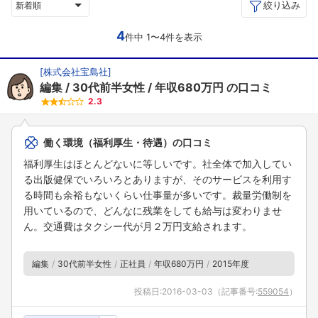
絞り込み
新着順
4
件中 1〜4件を表示
[
株式会社宝島社
]
編集
30代前半女性
年収680万円
の口コミ
2.3
働く環境（福利厚生・待遇）の口コミ
福利厚生はほとんどないに等しいです。社全体で加入してい
る出版健保でいろいろとありますが、そのサービスを利用す
る時間も余裕もないくらい仕事量が多いです。裁量労働制を
用いているので、どんなに残業をしても給与は変わりませ
ん。交通費はタクシー代が月２万円支給されます。
編集
30代前半女性
正社員
年収680万円
2015年度
投稿日:
2016-03-03
（記事番号:
559054
）