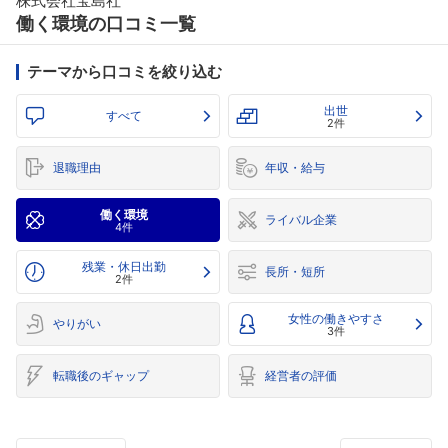
株式会社宝島社
働く環境の口コミ一覧
テーマから口コミを絞り込む
出世
すべて
2件
退職理由
年収・給与
働く環境
ライバル企業
4件
残業・休日出勤
長所・短所
2件
女性の働きやすさ
やりがい
3件
転職後のギャップ
経営者の評価