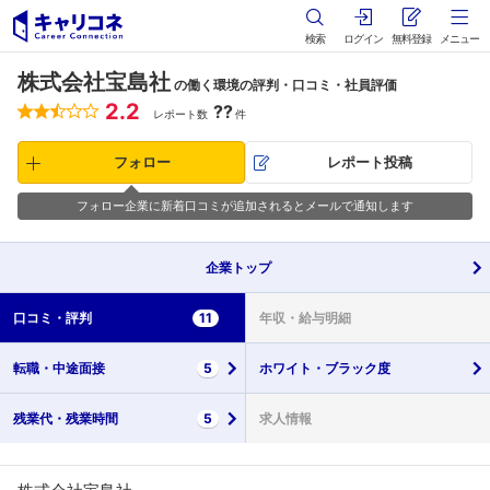
検索
ログイン
無料登録
メニュー
株式会社宝島社
の働く環境の評判・口コミ・社員評価
2.2
??
レポート数
件
フォロー
レポート投稿
フォロー企業に新着口コミが追加されるとメールで通知します
企業
トップ
口コミ・
評判
11
年収・
給与明細
転職・
中途面接
5
ホワイト・
ブラック度
残業代・
残業時間
5
求人情報