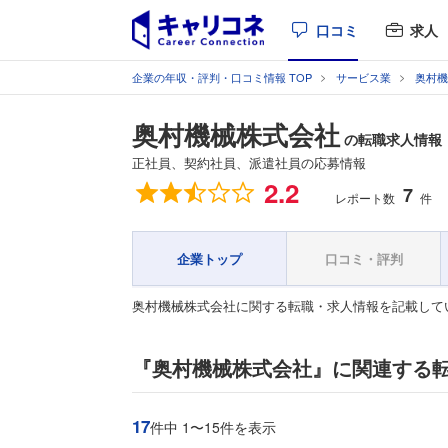
口コミ
求人
企業の年収・評判・口コミ情報 TOP
サービス業
奥村機
奥村機械株式会社
の転職求人情報
正社員、契約社員、派遣社員の応募情報
総合評価
2.2
7
レポート数
件
企業トップ
口コミ・評判
奥村機械株式会社に関する転職・求人情報を記載して
『奥村機械株式会社』に関連する
17
件中 1〜15件を表示