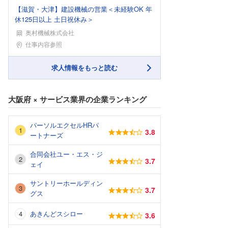
【滋賀・大津】建設機械の営業＜未経験OK 年
休125日以上 土日祝休み＞
奥村機械株式会社
勤務地
仕事内容参照
求人情報をもっと読む
大阪府
×
サービス業界
の企業ランキング
パーソルエクセルHRパ
3.8
ートナーズ
合同会社ユー・エス・ジ
3.7
ェイ
サントリーホールディン
3.7
グス
あきんどスシロー
3.6