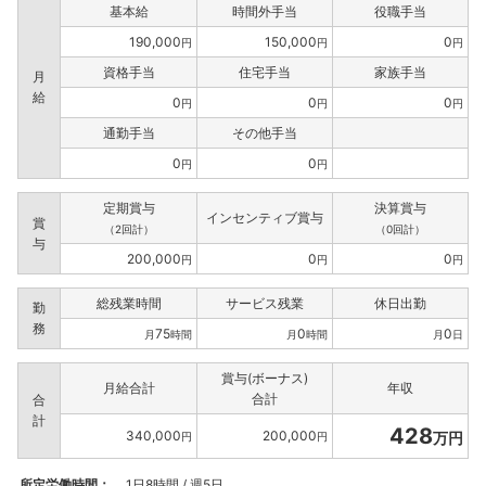
基本給
時間外手当
役職手当
190,000
150,000
0
円
円
円
資格手当
住宅手当
家族手当
月
給
0
0
0
円
円
円
通勤手当
その他手当
0
0
円
円
定期賞与
決算賞与
インセンティブ賞与
賞
（2回計）
（0回計）
与
200,000
0
0
円
円
円
総残業時間
サービス残業
休日出勤
勤
務
75
0
0
月
時間
月
時間
月
日
賞与(ボーナス)
月給合計
年収
合計
合
計
428
340,000
200,000
万円
円
円
所定労働時間：
1日8時間 / 週5日