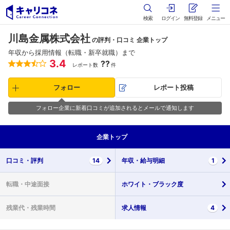
検索
ログイン
無料登録
メニュー
川島金属株式会社
の評判・口コミ 企業トップ
年収から採用情報（転職・新卒就職）まで
3.4
??
レポート数
件
フォロー
レポート投稿
フォロー企業に新着口コミが追加されるとメールで通知します
企業
トップ
口コミ・
評判
14
年収・
給与明細
1
転職・
中途面接
ホワイト・
ブラック度
残業代・
残業時間
求人情報
4