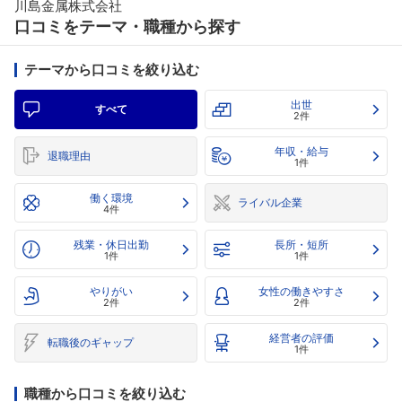
川島金属株式会社
口コミをテーマ・職種から探す
テーマから口コミを絞り込む
出世
すべて
2件
年収・給与
退職理由
1件
働く環境
ライバル企業
4件
残業・休日出勤
長所・短所
1件
1件
やりがい
女性の働きやすさ
2件
2件
経営者の評価
転職後のギャップ
1件
職種から口コミを絞り込む