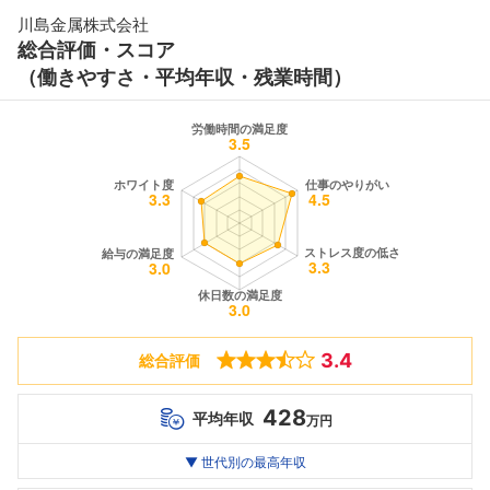
川島金属株式会社
総合評価・スコア
（働きやすさ・平均年収・残業時間）
3.4
総合評価
428
平均年収
万円
世代別
20代
▼ 世代別の最高年収
30代
40代
最高年収
428
--万
--万
万