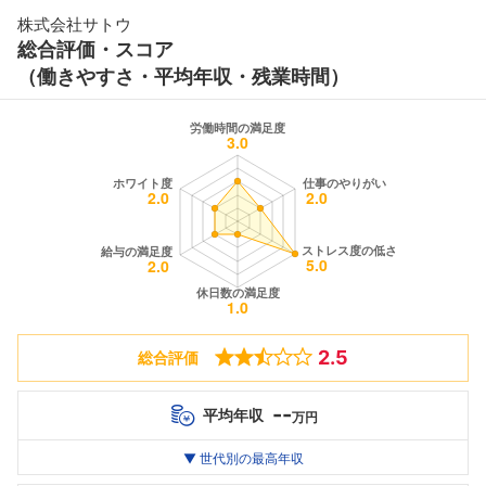
株式会社サトウ
総合評価・スコア
（働きやすさ・平均年収・残業時間）
2.5
総合評価
--
平均年収
万円
世代別
20代
▼ 世代別の最高年収
30代
40代
最高年収
--万
--万
--万