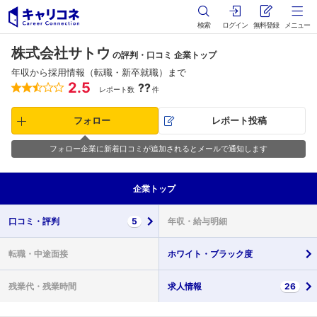
検索
ログイン
無料登録
メニュー
株式会社サトウ
の評判・口コミ 企業トップ
年収から採用情報（転職・新卒就職）まで
2.5
??
レポート数
件
フォロー
レポート投稿
フォロー企業に新着口コミが追加されるとメールで通知します
企業
トップ
口コミ・
評判
5
年収・
給与明細
転職・
中途面接
ホワイト・
ブラック度
残業代・
残業時間
求人情報
26