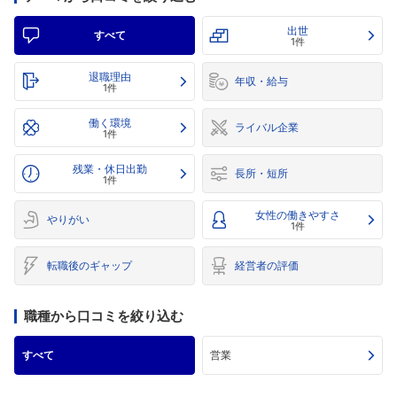
出世
すべて
1件
退職理由
年収・給与
1件
働く環境
ライバル企業
1件
残業・休日出勤
長所・短所
1件
女性の働きやすさ
やりがい
1件
転職後のギャップ
経営者の評価
職種から口コミを絞り込む
すべて
営業