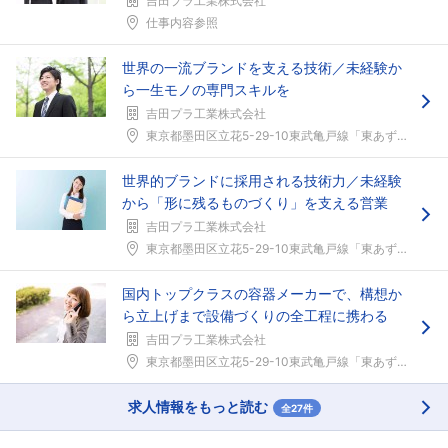
吉田プラ工業株式会社
仕事内容参照
世界の一流ブランドを支える技術／未経験か
ら一生モノの専門スキルを
吉田プラ工業株式会社
東京都墨田区立花5-29-10東武亀戸線「東あずま...
世界的ブランドに採用される技術力／未経験
から「形に残るものづくり」を支える営業
吉田プラ工業株式会社
東京都墨田区立花5-29-10東武亀戸線「東あずま...
国内トップクラスの容器メーカーで、構想か
ら立上げまで設備づくりの全工程に携わる
吉田プラ工業株式会社
東京都墨田区立花5-29-10東武亀戸線「東あずま...
求人情報をもっと読む
全27件