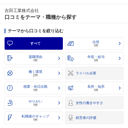
吉田工業株式会社
口コミをテーマ・職種から探す
テーマから口コミを絞り込む
出世
すべて
1件
退職理由
年収・給与
1件
1件
働く環境
ライバル企業
2件
残業・休日出勤
長所・短所
1件
1件
やりがい
女性の働きやすさ
1件
転職後のギャップ
経営者の評価
1件