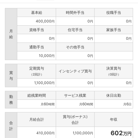
基本給
時間外手当
役職手当
400,000
0
0
円
円
円
資格手当
住宅手当
家族手当
月
給
0
0
0
円
円
円
通勤手当
その他手当
10,000
0
円
円
定期賞与
決算賞与
インセンティブ賞与
賞
（2回計）
（0回計）
与
1,100,000
0
0
円
円
円
総残業時間
サービス残業
休日出勤
勤
務
60
60
6
月
時間
月
時間
月
日
賞与(ボーナス)
月給合計
年収
合計
合
計
602
410,000
1,100,000
万円
円
円