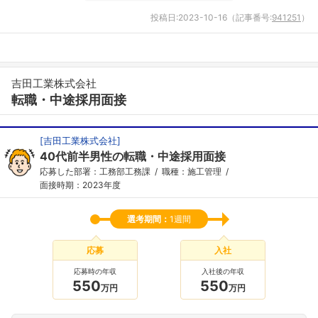
投稿日:
2023-10-16
（記事番号:
941251
）
吉田工業株式会社
転職・中途採用面接
[
吉田工業株式会社
]
40代前半男性の転職・中途採用面接
応募した部署：工務部工務課
職種：施工管理
面接時期：2023年度
選考期間：
1週間
応募
入社
応募時の年収
入社後の年収
550
550
万円
万円