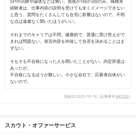
SPIや試験や論述などは無い。面接が1回か2回のみ。職種未
経験者は、仕事内容の説明を受けても全くイメージできない
と思う。質問をたくさんしても合否に影響はないので、不明
な点は遠慮なく聞いたほうがいい。
それまでのキャリアは不問。健康的で、普通に受け答えがで
きれば問題ない。発言内容を吟味して合否を決めることはま
ずない。
フォローしました
そもそも不合格になった人を聞いたことがない。内定辞退は
こちらの企業もフォローしませんか？
あったが。
不合格になるほうが難しい。小さな会社で、応募者自体がい
ないので。
投稿日:
2023-10-16
（記事番号:
941252
）
スカウト・オファーサービス