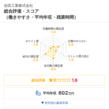
吉田工業株式会社
総合評価・スコア
（働きやすさ・平均年収・残業時間）
1.8
総合評価
602
平均年収
万円
世代別
20代
▼ 世代別の最高年収
30代
40代
最高年収
--万
--万
602
万