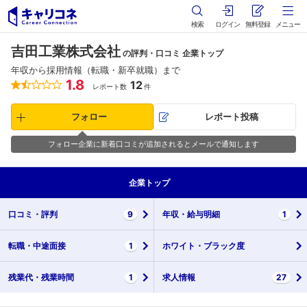
検索
ログイン
無料登録
メニュー
吉田工業株式会社
の評判・口コミ 企業トップ
年収から採用情報（転職・新卒就職）まで
1.8
12
レポート数
件
フォロー
レポート投稿
フォロー企業に新着口コミが追加されるとメールで通知します
企業
トップ
口コミ・
評判
9
年収・
給与明細
1
転職・
中途面接
1
ホワイト・
ブラック度
残業代・
残業時間
1
求人情報
27