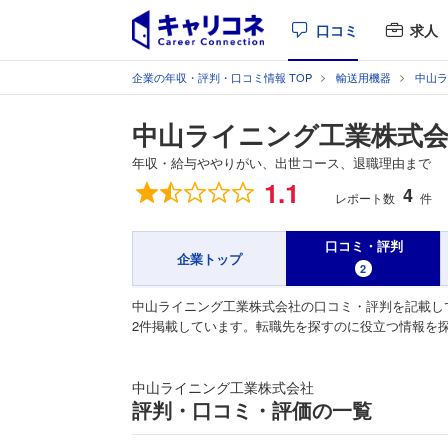
口コミ
求人
企業の年収・評判・口コミ情報 TOP
輸送用機器
中山ラ
中山ライニング工業株式
年収・給与ややりがい、出世コース、退職理由まで
総合評価
1.1
4
レポート数
件
口コミ・評判
企業トップ
2
中山ライニング工業株式会社の口コミ・評判を記載し
2件掲載しています。転職先を探すのに役立つ情報を
中山ライニング工業株式会社
評判・口コミ・評価の一覧