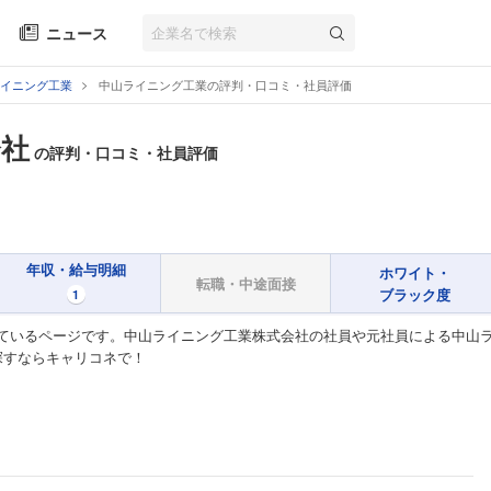
ニュース
イニング工業
中山ライニング工業の評判・口コミ・社員評価
会社
の評判・口コミ・社員評価
年収・給与明細
ホワイト・
転職・中途面接
ブラック度
1
ているページです。中山ライニング工業株式会社の社員や元社員による中山
探すならキャリコネで！