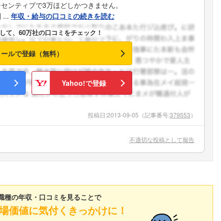
センティブで3万ほどしかつきません。
..
年収・給与の口コミの続きを読む
して、60万社の口コミをチェック！
メールで登録（無料）
Yahoo!で登録
投稿日:
2013-09-05
（記事番号:
379553
）
不適切な投稿として報告
職種の年収・口コミを見ることで
場価値に気付くきっかけに！