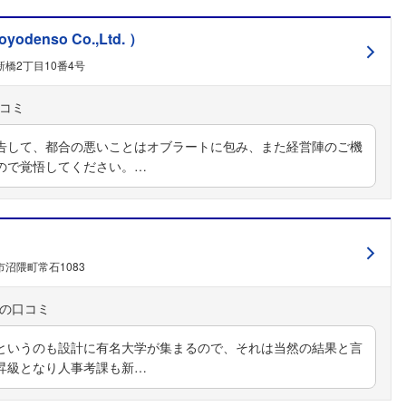
nso Co.,Ltd. ）
橋2丁目10番4号
告して、都合の悪いことはオブラートに包み、また経営陣のご機
ので覚悟してください。…
沼隈町常石1083
というのも設計に有名大学が集まるので、それは当然の結果と言
昇級となり人事考課も新…