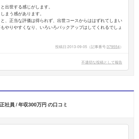
ると出世する感じがします。
てしまう感があります。
うと、正当な評価は得られず、出世コースからははずれてしまい
事もやりやすくなり、いろいろバックアップはしてくれるでしょ
投稿日:
2013-09-05
（記事番号:
379554
）
不適切な投稿として報告
正社員
年収300万円
の口コミ