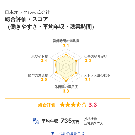
日本オラクル株式会社
総合評価・スコア
（働きやすさ・平均年収・残業時間）
3.3
総合評価
投稿者数
735
平均年収
万円
正社員272人
世代別
20代
▼ 世代別の最高年収
30代
40代