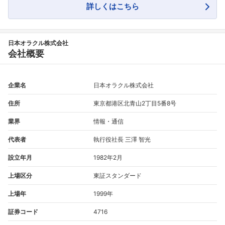
詳しくはこちら
日本オラクル株式会社
会社概要
企業名
日本オラクル株式会社
住所
東京都港区北青山2丁目5番8号
業界
情報・通信
代表者
執行役社長 三澤 智光
設立年月
1982年2月
上場区分
東証スタンダード
上場年
1999年
証券コード
4716