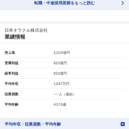
転職・中途採用面接をもっと読む
日本オラクル株式会社
業績情報
売上高
2,024億円
営業利益
623億円
経常利益
623億円
平均年収
1,047万円
従業員数
---人（連結）
平均年齢
43.10歳
平均年収・従業員数・平均年齢