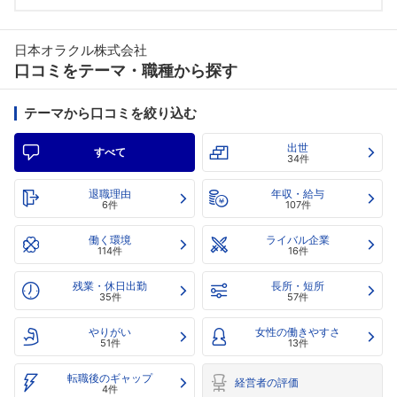
日本オラクル株式会社
口コミをテーマ・職種から探す
テーマから口コミを絞り込む
出世
すべて
34件
退職理由
年収・給与
6件
107件
働く環境
ライバル企業
114件
16件
残業・休日出勤
長所・短所
35件
57件
やりがい
女性の働きやすさ
51件
13件
転職後のギャップ
経営者の評価
4件