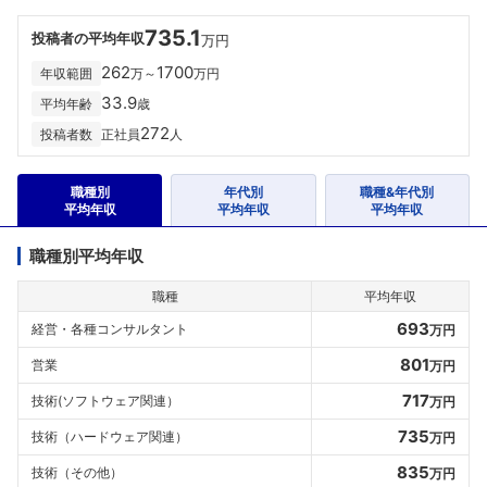
735.1
投稿者の平均年収
万円
262
1700
年収範囲
万～
万円
33.9
平均年齢
歳
272
投稿者数
正社員
人
職種別
年代別
職種&年代別
平均年収
平均年収
平均年収
職種別平均年収
職種
平均年収
693
経営・各種コンサルタント
万円
801
営業
万円
717
技術(ソフトウェア関連）
万円
735
技術（ハードウェア関連）
万円
835
技術（その他）
万円