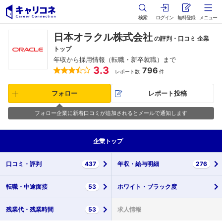
検索
ログイン
無料登録
メニュー
日本オラクル株式会社
の評判・口コミ 企業
トップ
年収から採用情報（転職・新卒就職）まで
3.3
796
レポート数
件
フォロー
レポート投稿
フォロー企業に新着口コミが追加されるとメールで通知します
企業
トップ
口コミ・
評判
437
年収・
給与明細
276
転職・
中途面接
53
ホワイト・
ブラック度
残業代・
残業時間
53
求人情報