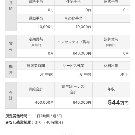
資格手当
住宅手当
家族手当
月
給
0
0
0
円
円
円
通勤手当
その他手当
10,000
10,000
円
円
定期賞与
決算賞与
インセンティブ賞与
賞
（0回計）
（0回計）
与
0
640,000
0
円
円
円
総残業時間
サービス残業
休日出勤
勤
務
10
0
0
月
時間
月
時間
月
日
賞与(ボーナス)
月給合計
年収
合計
合
計
544
400,000
640,000
万円
円
円
所定労働時間：
1日7時間 / 週5日
みなし残業制度：
あり（40時間分）