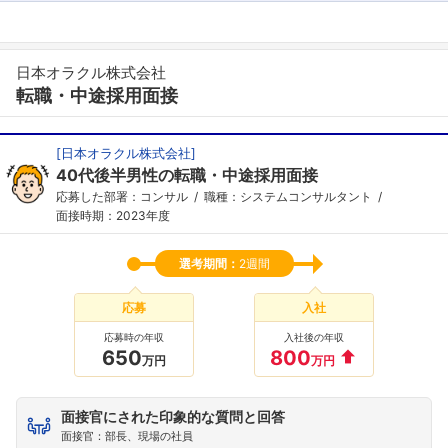
日本オラクル株式会社
転職・中途採用面接
[
日本オラクル株式会社
]
40代後半男性の転職・中途採用面接
応募した部署：コンサル
職種：システムコンサルタント
面接時期：2023年度
フォローしました
選考期間：
2週間
こちらの企業もフォローしませんか？
応募
入社
応募時の年収
入社後の年収
650
800
万円
万円
面接官にされた印象的な質問と回答
面接官：部長、現場の社員