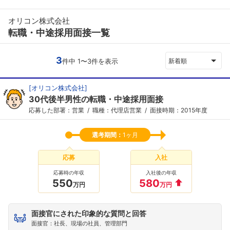
オリコン株式会社
転職・中途採用面接一覧
3
件中 1〜3件を表示
新着順
[
オリコン株式会社
]
30代後半男性の転職・中途採用面接
応募した部署：営業
職種：代理店営業
面接時期：2015年度
選考期間：
1ヶ月
応募
入社
応募時の年収
入社後の年収
550
580
万円
万円
面接官にされた印象的な質問と回答
面接官：社長、現場の社員、管理部門