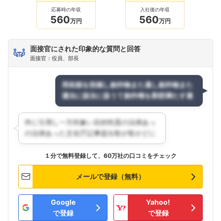
応募時の年収
入社後の年収
560
560
万円
万円
面接官にされた印象的な質問と回答
面接官：役員、部長
１分で無料登録して、60万社の口コミをチェック
メールで登録（無料）
Google
Yahoo!
で登録
で登録