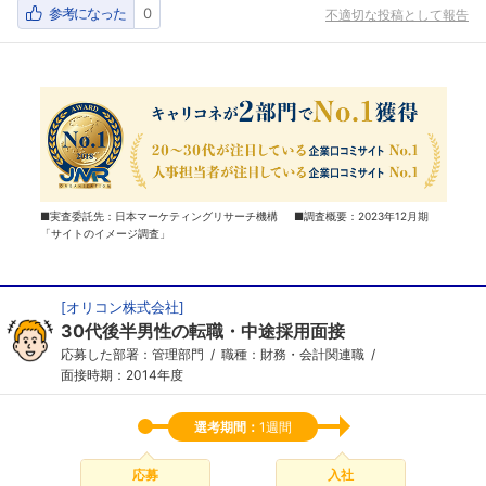
参考になった
0
不適切な投稿として報告
■実査委託先：日本マーケティングリサーチ機構 ■調査概要：2023年12月期
「サイトのイメージ調査」
[
オリコン株式会社
]
30代後半男性の転職・中途採用面接
応募した部署：管理部門
職種：財務・会計関連職
面接時期：2014年度
選考期間：
1週間
応募
入社