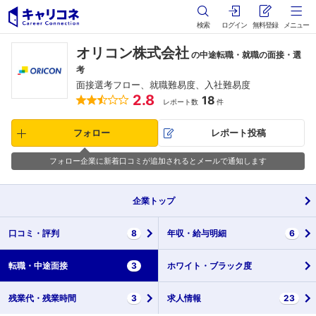
検索
ログイン
無料登録
メニュー
オリコン株式会社
の中途転職・就職の面接・選
考
面接選考フロー、就職難易度、入社難易度
2.8
18
レポート数
件
フォロー
レポート投稿
フォロー企業に新着口コミが追加されるとメールで通知します
企業
トップ
口コミ・
評判
8
年収・
給与明細
6
転職・
中途面接
3
ホワイト・
ブラック度
残業代・
残業時間
3
求人情報
23