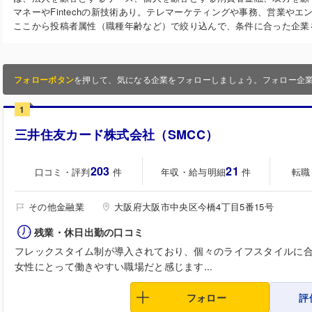
マネーやFintechの新技術あり。テレマーケティングや事務、営業や
ここから投稿者属性（職種年齢など）で絞り込んで、条件に合った企業
フォローボタン
を押して、気になる企業をフォローしましょう。フォロー企
1
三井住友カード株式会社（SMCC）
203
21
口コミ・評判
年収・給与明細
転職
件
件
その他金融業
大阪府大阪市中央区今橋4丁目5番15号
残業・休日出勤の口コミ
フレックスタイム制が導入されており、個々のライフスタイルに
女性にとって働きやすい職場だと感じます...
フォロー
評