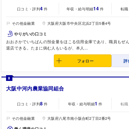
4
14
口コミ・評判
年収・給与明細
転職
件
件
その他金融業
大阪府大阪市中央区北浜2丁目5番4号
やりがいの口コミ
おおさかでいちばんの預金量をほこる信用金庫であり、職員もぜ
退店できる。たまに病む人もいるが、本人...
フォロー
評
8
大阪中河内農業協同組合
8
1
口コミ・評判
年収・給与明細
転職
件
件
その他金融業
大阪府八尾市南小阪合町2丁目2番2号
働く環境の口コミ