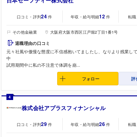
日本セーフティー株式会社
24
12
口コミ・評判
年収・給与明細
転職
件
件
その他金融業
大阪府大阪市西区江戸堀2丁目1番1号
退職理由の口コミ
元々社風や傲慢な態度に不信感抱いてましたし、なりより残業し
中
試用期間中に私の不注意で体調を崩...
フォロー
評
4
株式会社アプラスフィナンシャル
29
26
口コミ・評判
年収・給与明細
転職
件
件