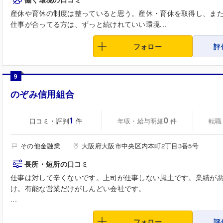
産休や育休の制度は整っていると思う。産休・育休を取得し、ま
仕事が合ってる方は、ずっと続けれていい環境...
フォロー
評
9
のぞみ信用組合
1
0
口コミ・評判
年収・給与明細
転職
件
件
その他金融業
大阪府大阪市中央区内本町2丁目3番5号
長所・短所の口コミ
仕事は対して辛くないです。上司が仕事しない風土です。業績が
け。有能な営業だけがしんどい会社です。
...
フォロー
評