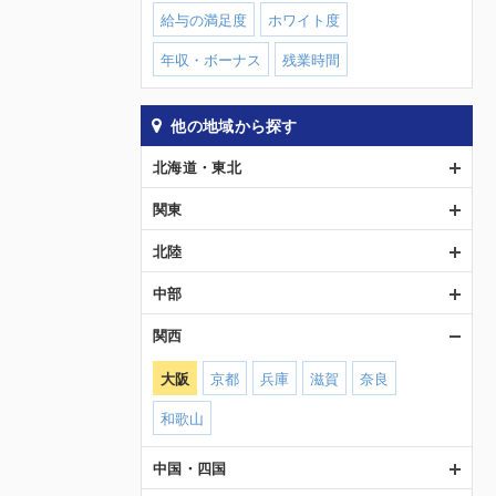
給与の満足度
ホワイト度
年収・ボーナス
残業時間
他の地域から探す
北海道・東北
関東
北陸
中部
関西
大阪
京都
兵庫
滋賀
奈良
和歌山
中国・四国