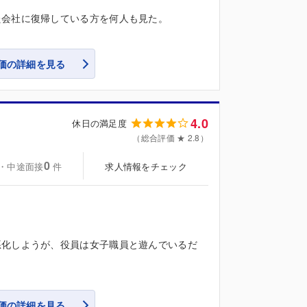
た会社に復帰している方を何人も見た。
価の詳細を見る
4.0
休日の満足度
（総合評価 ★ 2.8）
0
・中途面接
求人情報をチェック
件
悪化しようが、役員は女子職員と遊んでいるだ
価の詳細を見る