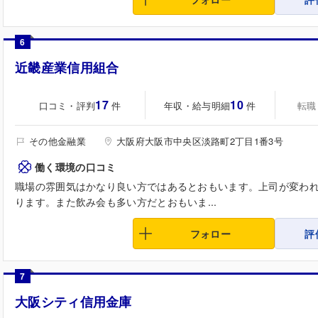
6
近畿産業信用組合
17
10
口コミ・評判
年収・給与明細
転職
件
件
その他金融業
大阪府大阪市中央区淡路町2丁目1番3号
働く環境の口コミ
職場の雰囲気はかなり良い方ではあるとおもいます。上司が変わ
ります。また飲み会も多い方だとおもいま...
フォロー
評
7
大阪シティ信用金庫