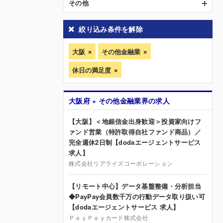
その他
絞り込み条件を解除
大阪
その他金融業
休日の満足度
大阪府 × その他金融業界の求人
【大阪】＜地銀信金出身歓迎＞投資家向けフ
ァンド営業（特許取得自社ファンド商品）／
完全週休2日制【dodaエージェントサービス
求人】
株式会社リアライズコーポレーション
【リモート中心】データ基盤整備・分析担当
◆PayPay会員数千万の行動データ取り扱い可
【dodaエージェントサービス 求人】
ＰａｙＰａｙカード株式会社