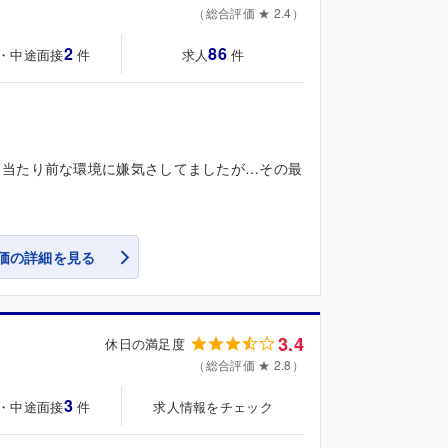
（総合評価 ★ 2.4）
2
86
・中途面接
求人
件
件
て当たり前な環境に嫌気さしてましたが…その最
価の詳細を見る
3.4
休日の満足度
（総合評価 ★ 2.8）
3
・中途面接
求人情報をチェック
件