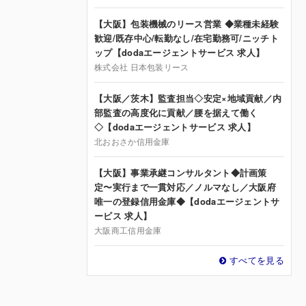
【大阪】包装機械のリース営業 ◆業種未経験
歓迎/既存中心/転勤なし/在宅勤務可/ニッチト
ップ【dodaエージェントサービス 求人】
株式会社 日本包装リース
【大阪／茨木】監査担当◇安定×地域貢献／内
部監査の高度化に貢献／腰を据えて働く
◇【dodaエージェントサービス 求人】
北おおさか信用金庫
【大阪】事業承継コンサルタント◆計画策
定〜実行まで一貫対応／ノルマなし／大阪府
唯一の登録信用金庫◆【dodaエージェントサ
ービス 求人】
大阪商工信用金庫
すべてを見る