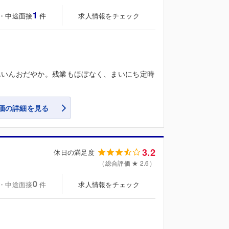
1
・中途面接
求人情報をチェック
件
んいんおだやか。残業もほぼなく、まいにち定時
価の詳細を見る
3.2
休日の満足度
（総合評価 ★ 2.6）
0
・中途面接
求人情報をチェック
件