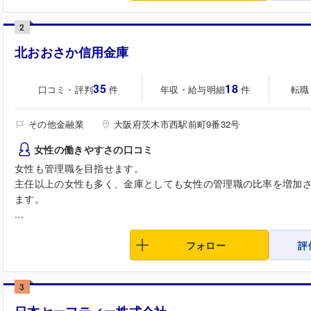
2
北おおさか信用金庫
35
18
口コミ・評判
年収・給与明細
転職
件
件
その他金融業
大阪府茨木市西駅前町9番32号
女性の働きやすさの口コミ
女性も管理職を目指せます。
主任以上の女性も多く、金庫としても女性の管理職の比率を増加
ます。
...
フォロー
評
3