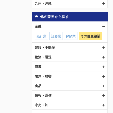
九州・沖縄
他の業界から探す
金融
銀行業
証券業
保険業
その他金融業
建設・不動産
物流・運送
資源
電気・精密
食品
情報・通信
小売・卸