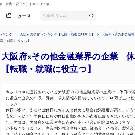
職・就職に役立つ】
| キャリコネ
ニュース
ンキング
大阪府の企業ランキング【転職・就職に役立つ】
大阪府×その他金融
転職・就職に役立つ】
大阪府×その他金融業界の企業 
【転職・就職に役立つ】
キャリコネに登録されている大阪府 その他金融業界の企業の、休日の
に役立つ企業の年収・評判・求人情報を提供しています。60万以上の
ェック！
休日が多い、あるいは休日にちゃんと休める場合は満足度が高く、そうで
安化している年間休日日数や休日出勤の多さが点数に反映されています
す。大阪は、大阪府の工業生産に占める中小企業の割合は65％ですが
が少なくありません。産業別の就業者数では、卸売業・小売業、製造業
は、法人を顧客とするリース、個人を顧客とする消費者金融、双方を顧