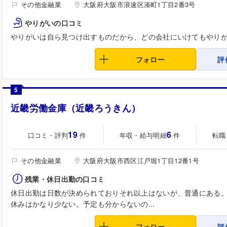
その他金融業
大阪府大阪市浪速区湊町1丁目2番3号
やりがいの口コミ
やりがいは自ら見つけ出すものだから、どの会社にいけてもやり
フォロー
評
5
近畿労働金庫（近畿ろうきん）
19
6
口コミ・評判
年収・給与明細
転職
件
件
その他金融業
大阪府大阪市西区江戸堀1丁目12番1号
残業・休日出勤の口コミ
休日出勤は日数が決められておりそれ以上はないが、普通にある
休みはかなり少ない。予定も分からないの...
フォロー
評