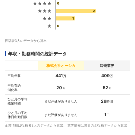
投稿者3人のデータから算出
年収・勤務時間の統計データ
株式会社オーシカ
卸売業界
441
409
平均年収
万
万
平均有給
20
52
％
％
消化率
ひと月の平均
29
まだ評価がありません
時間
残業時間
ひと月の平均
1
まだ評価がありません
日
休日出勤日数
企業情報は投稿者3人のデータから算出、 業界情報は業界の全投稿データから算出