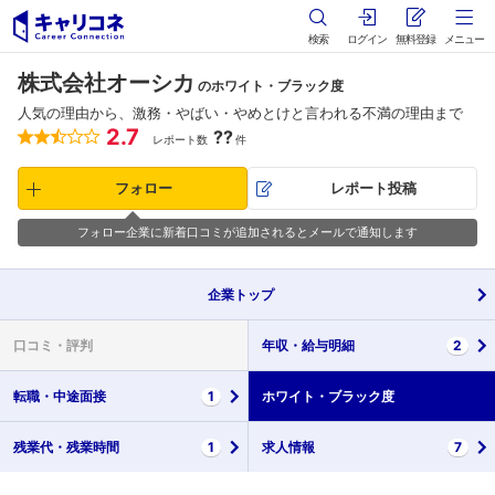
検索
ログイン
無料登録
メニュー
株式会社オーシカ
のホワイト・ブラック度
人気の理由から、激務・やばい・やめとけと言われる不満の理由まで
2.7
??
レポート数
件
フォロー
レポート投稿
フォロー企業に新着口コミが追加されるとメールで通知します
企業
トップ
口コミ・
評判
年収・
給与明細
2
転職・
中途面接
1
ホワイト・
ブラック度
残業代・
残業時間
1
求人情報
7