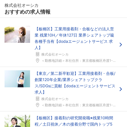
株式会社オーシカ
おすすめの求人情報
【板橋区】工業用接着剤・合板などの法人営
フォローしました
業 残業10H／年休127日 業界シェアトップ級
各種手当有【dodaエージェントサービス 求
こちらの企業もフォローしませんか？
人】
株式会社オーシカ
＜勤務地詳細＞本社住所：東京都板橋区舟渡1-4-2...
【東京／第二新卒歓迎】工業用接着剤・合板/
創業120年企業/業界シェアトップクラ
ス/SDGsに貢献【dodaエージェントサービス
求人】
株式会社オーシカ
＜勤務地詳細＞本社住所：東京都板橋区舟渡1-4-2...
【板橋区】接着剤の研究開発職※残業10時間
程／土日祝休／木の接着分野で国内トップ5