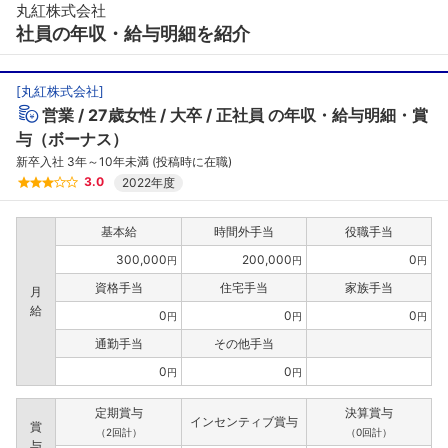
丸紅株式会社
社員の年収・給与明細を紹介
[
丸紅株式会社
]
営業
27歳女性
大卒
正社員
の年収・給与明細・賞
与（ボーナス）
新卒入社 3年～10年未満 (投稿時に在職)
3.0
2022年度
基本給
時間外手当
役職手当
300,000
200,000
0
円
円
円
資格手当
住宅手当
家族手当
月
給
0
0
0
円
円
円
フォローしました
通勤手当
その他手当
こちらの企業もフォローしませんか？
0
0
円
円
定期賞与
決算賞与
インセンティブ賞与
賞
（2回計）
（0回計）
与