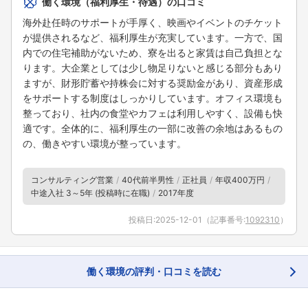
働く環境（福利厚生・待遇）の口コミ
海外赴任時のサポートが手厚く、映画やイベントのチケット
が提供されるなど、福利厚生が充実しています。一方で、国
内での住宅補助がないため、寮を出ると家賃は自己負担とな
ります。大企業としては少し物足りないと感じる部分もあり
ますが、財形貯蓄や持株会に対する奨励金があり、資産形成
をサポートする制度はしっかりしています。オフィス環境も
整っており、社内の食堂やカフェは利用しやすく、設備も快
適です。全体的に、福利厚生の一部に改善の余地はあるもの
の、働きやすい環境が整っています。
コンサルティング営業
40代前半男性
正社員
年収400万円
中途入社 3～5年 (投稿時に在職)
2017年度
投稿日:
2025-12-01
（記事番号:
1092310
）
働く環境の評判・口コミを読む