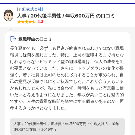
[
丸紅株式会社
]
人事
20代後半男性
年収600万円
の口コミ
4.3
退職理由の口コミ
長年勤めても、必ずしも昇進が約束されるわけではない職場
環境に疑問を感じました。特に、上司が退職するまで待たな
ければならないピラミッド型の組織構造は、個人の成長を阻
む要因となっていました。さらに、トップダウンの文化が根
強く、若手社員は上司のために尽力することが求められ、自
己の意見が反映されにくい状況でした。これが合う人もいる
かもしれませんが、私には合わず、時間をもっと有意義に使
いたいと考えるようになりました。年収が高いことは魅力的
ですが、人生の貴重な時間を犠牲にする価値があるのか、再
考するきっかけとなりました。
人事
20代後半男性
正社員
年収600万円
中途入社 5～10年
(投稿時に在職)
2019年度