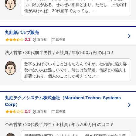
世に限度がある。せいぜい部長どまり。ただし、上長の評
価が高ければ、30代前半であっても、…
丸紅紙パルプ販売
3.2
東京都
卸売業
法人営業
30代前半男性
正社員
年収500万円
数字をあげていくことはもちろんですが、社内的に協力姿
勢のない人は難しいです。時には他部署、他課との協力も
必要であり、個人のことしか考えてない…
丸紅テクノシステム株式会社（Marubeni Techno-Systems
Corp）
2.5
東京都
卸売業
企画営業
20代後半男性
正社員
年収700万円
残業時間は部署によりまちまち。 45〜60時間は当たり前