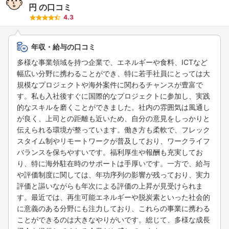
円
の口コミ
4.3
年収・給与の口コミ
多様な事業領域を持つ企業で、エネルギーや食料、ICTなど
幅広い分野に携わることができ、特に若手社員にとっては大
規模なプロジェクトや海外案件に関わるチャンスが豊富で
す。私も入社後すぐに国際的なプロジェクトに参加し、実践
的なスキルを磨くことができました。社内の雰囲気は風通し
が良く、上司との距離も近いため、自分の意見をしっかりと
伝えられる環境が整っています。働き方も柔軟で、フレック
スタイム制やリモートワークが普及しており、ワークライフ
バランスを保ちやすいです。福利厚生や報酬も充実してお
り、特に海外駐在時のサポートは手厚いです。一方で、給与
や評価制度に関しては、年功序列の影響が残っており、実力
評価と謳いながらも年次による評価の上昇が見受けられま
す。最近では、再生可能エネルギーや脱炭素といった社会的
に意義のある分野にも注力しており、これらの事業に携わる
ことができるのは大きなやりがいです。総じて、多様な成長