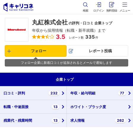
検索
ログイン
無料登録
メニュー
丸紅株式会社
の評判・口コミ 企業トップ
年収から採用情報（転職・新卒就職）まで
3.5
335
レポート数
件
フォロー
レポート投稿
フォロー企業に新着口コミが追加されるとメールで通知します
企業
トップ
口コミ・
評判
232
年収・
給与明細
77
転職・
中途面接
13
ホワイト・
ブラック度
残業代・
残業時間
13
求人情報
262