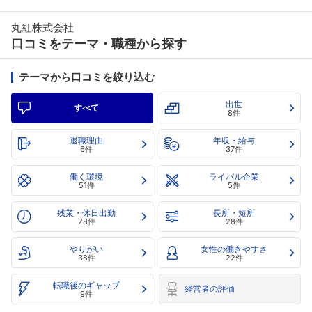
丸紅株式会社
口コミをテーマ・職種から探す
テーマから口コミを絞り込む
出世
すべて
8件
退職理由
年収・給与
6件
37件
働く環境
ライバル企業
51件
5件
残業・休日出勤
長所・短所
28件
28件
やりがい
女性の働きやすさ
38件
22件
転職後のギャップ
経営者の評価
9件