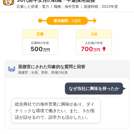
応募した部署：電力
職種：海外営業
面接時期：2023年度
選考期間：
2週間
応募
入社
応募時の年収
入社後の年収
500
700
万円
万円
面接官にされた印象的な質問と回答
面接官：社長、部長、現場の社員
なぜ当社に興味を持ったか
総合商社での海外営業に興味があり、ダイ
ナミックな環境で働きたい。また、３か国
語が話せるので、語学力も活かしたい。