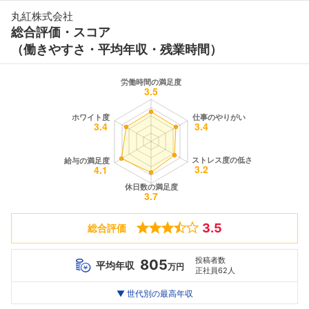
丸紅株式会社
総合評価・スコア
（働きやすさ・平均年収・残業時間）
3.5
総合評価
投稿者数
805
平均年収
万円
正社員62人
世代別
20代
▼ 世代別の最高年収
30代
40代
最高年収
1164
1764
1524
万
万
万