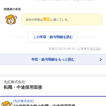
投稿者の本音
満足
自分の年収は
に感じている。
この年収・給与明細を読む
投稿日:
2023-08-23
（記事番号:
937285
）
年収・給与明細をもっと読む
丸紅株式会社
転職・中途採用面接
[
丸紅株式会社
]
30代前半女性の転職・中途採用面接