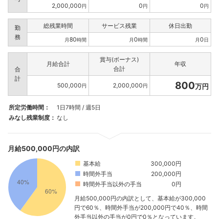
2,000,000
0
0
円
円
円
総残業時間
サービス残業
休日出勤
勤
務
80
0
0
月
時間
月
時間
月
日
賞与(ボーナス)
月給合計
年収
合計
合
計
800
500,000
2,000,000
万円
円
円
所定労働時間：
1日7時間 / 週5日
みなし残業制度：
なし
月給500,000円の内訳
基本給
300,000円
時間外手当
200,000円
時間外手当以外の手当
0円
月給500,000円の内訳として、基本給が300,000
円で60％、時間外手当が200,000円で40％、時間
外手当以外の手当が0円で0％となっています。