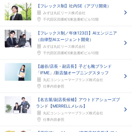
【フレックス制】社内SE（アプリ開発）
みずほ丸紅リース株式会社
千代田区四番町6東急番町ビル10階
【フレックス制／年休123日】AIエンジニア
（自律型AIエージェント開発）
みずほ丸紅リース株式会社
千代田区四番町6東急番町ビル10階
【越谷/店長・副店長】子ども靴ブランド
「IFME」/新店舗オープニングスタッフ
丸紅コンシューマーブランズ株式会社
仕事内容参照
【名古屋/副店長候補】アウトドアシューズブ
ランド【MERRELLメレル】
丸紅コンシューマーブランズ株式会社
仕事内容参照