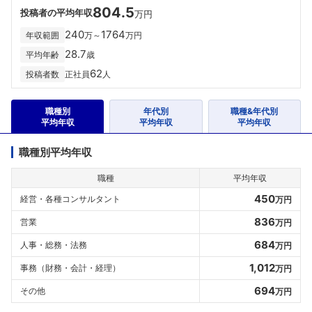
804.5
投稿者の平均年収
万円
240
1764
年収範囲
万～
万円
28.7
平均年齢
歳
62
投稿者数
正社員
人
職種別
年代別
職種&年代別
平均年収
平均年収
平均年収
職種別平均年収
職種
平均年収
450
経営・各種コンサルタント
万円
836
営業
万円
684
人事・総務・法務
万円
1,012
事務（財務・会計・経理）
万円
694
その他
万円