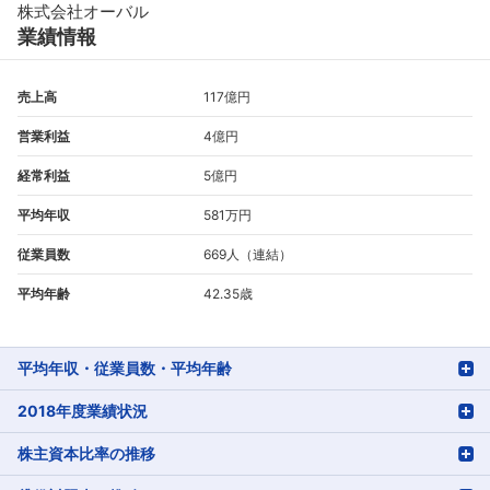
株式会社オーバル
業績情報
売上高
117億円
営業利益
4億円
経常利益
5億円
平均年収
581万円
従業員数
669人（連結）
フォローしました
平均年齢
42.35歳
こちらの企業もフォローしませんか？
平均年収・従業員数・平均年齢
2018年度業績状況
株主資本比率の推移