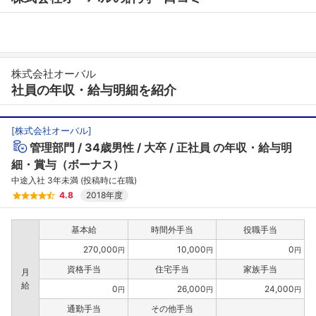
株式会社オーバル
社員の年収・給与明細を紹介
[
株式会社オーバル
]
管理部門
34歳男性
大卒
正社員
の年収・給与明
細・賞与（ボーナス）
中途入社 3年未満 (投稿時に在職)
4.8
2018年度
基本給
時間外手当
役職手当
270,000
10,000
0
円
円
円
資格手当
住宅手当
家族手当
月
給
0
26,000
24,000
円
円
円
通勤手当
その他手当