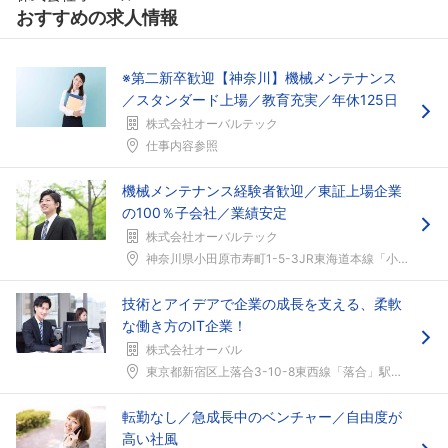
おすすめの求人情報
※第二新卒歓迎【神奈川】機械メンテナンス
／スタンダード上場／教育充実／年休125日
株式会社オーバルテック
仕事内容参照
機械メンテナンス経験者歓迎／東証上場企業
の100％子会社／業績安定
株式会社オーバルテック
神奈川県小田原市寿町1-5-3JR東海道本線「小田...
技術とアイデアで企業の成長を支える、柔軟
な働き方のIT企業！
株式会社オーバル
東京都新宿区上落合3-10-8東西線「落合」駅より...
転勤なし／急成長中のベンチャー／自由度が
高い社風