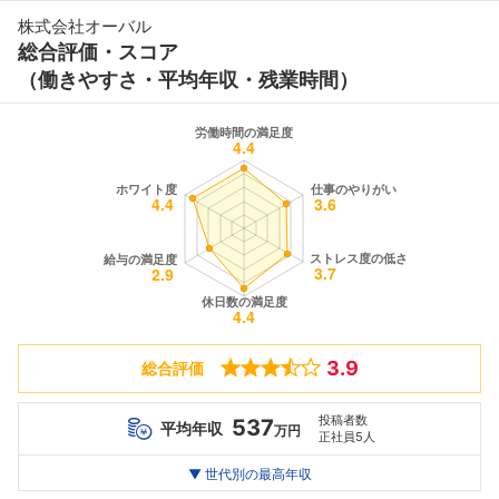
株式会社オーバル
総合評価・スコア
（働きやすさ・平均年収・残業時間）
3.9
総合評価
投稿者数
537
平均年収
万円
正社員5人
世代別
20代
▼ 世代別の最高年収
30代
40代
最高年収
333
514
1112
万
万
万