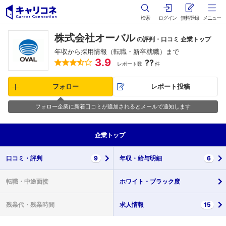
検索
ログイン
無料登録
メニュー
株式会社オーバル
の評判・口コミ 企業トップ
年収から採用情報（転職・新卒就職）まで
3.9
??
レポート数
件
フォロー
レポート投稿
フォロー企業に新着口コミが追加されるとメールで通知します
企業
トップ
口コミ・
評判
9
年収・
給与明細
6
転職・
中途面接
ホワイト・
ブラック度
残業代・
残業時間
求人情報
15