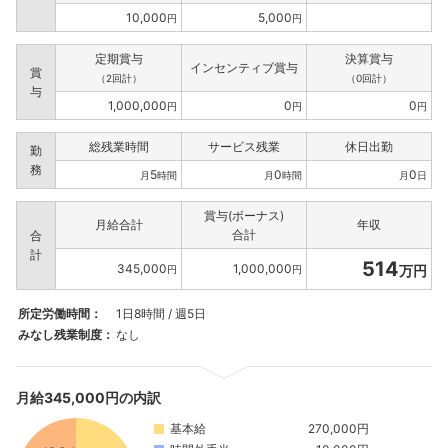
10,000
5,000
円
円
定期賞与
決算賞与
インセンティブ賞与
賞
（2回計）
（0回計）
与
1,000,000
0
0
円
円
円
総残業時間
サービス残業
休日出勤
勤
務
5
0
0
月
時間
月
時間
月
日
賞与(ボーナス)
月給合計
年収
合計
合
計
514
345,000
1,000,000
万円
円
円
所定労働時間：
1日8時間 / 週5日
みなし残業制度：
なし
月給345,000円の内訳
基本給
270,000円