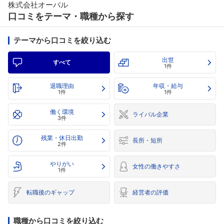
株式会社オーバル
口コミをテーマ・職種から探す
テーマから口コミを絞り込む
出世
すべて
1件
退職理由
年収・給与
1件
1件
働く環境
ライバル企業
3件
残業・休日出勤
長所・短所
2件
やりがい
女性の働きやすさ
1件
転職後のギャップ
経営者の評価
職種から口コミを絞り込む