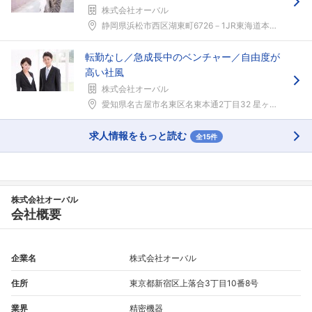
株式会社オーバル
静岡県浜松市西区湖東町6726－1JR東海道本線「...
転勤なし／急成長中のベンチャー／自由度が
高い社風
株式会社オーバル
愛知県名古屋市名東区名東本通2丁目32 星ヶ丘イー...
求人情報をもっと読む
全15件
株式会社オーバル
会社概要
企業名
株式会社オーバル
住所
東京都新宿区上落合3丁目10番8号
業界
精密機器