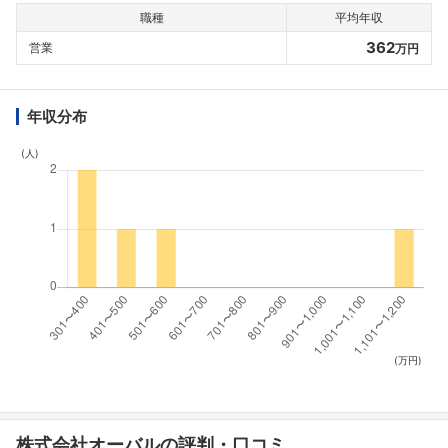
職種
平均年収
362
営業
万円
年収分布
(人)
(万円)
株式会社オーバルの評判・口コミ