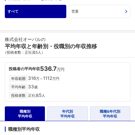
すべて
営業
株式会社オーバルの
平均年収と年齢別・役職別の年収推移
（投稿者数：正社員5人）
536.7
投稿者の平均年収
万円
316
1112
年収範囲
万～
万円
33
平均年齢
歳
5
投稿者数
正社員
人
職種別
年代別
職種&年代別
平均年収
平均年収
平均年収
職種別平均年収