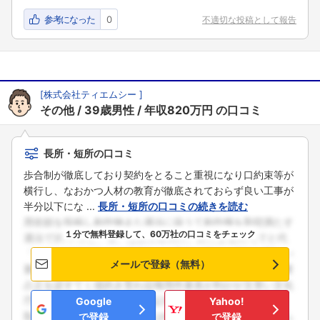
参考になった
0
不適切な投稿として報告
[
株式会社ティエムシー
]
その他
39歳男性
年収820万円
の口コミ
長所・短所の口コミ
歩合制が徹底しており契約をとること重視になり口約束等が
横行し、なおかつ人材の教育が徹底されておらず良い工事が
半分以下にな ...
長所・短所の口コミの続きを読む
１分で無料登録して、60万社の口コミをチェック
メールで登録（無料）
Google
Yahoo!
で登録
で登録