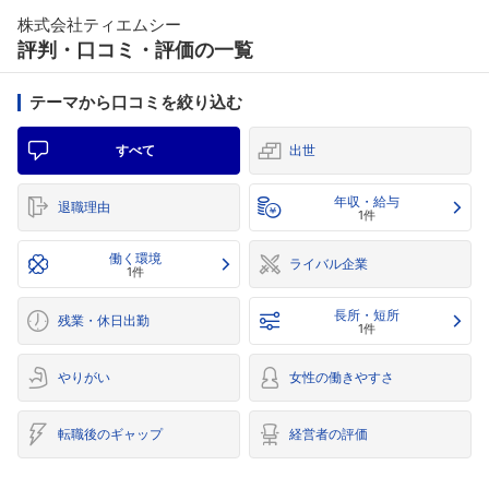
株式会社ティエムシー
評判・口コミ・評価の一覧
テーマから口コミを絞り込む
すべて
出世
年収・給与
退職理由
1件
働く環境
ライバル企業
1件
長所・短所
残業・休日出勤
1件
やりがい
女性の働きやすさ
転職後のギャップ
経営者の評価