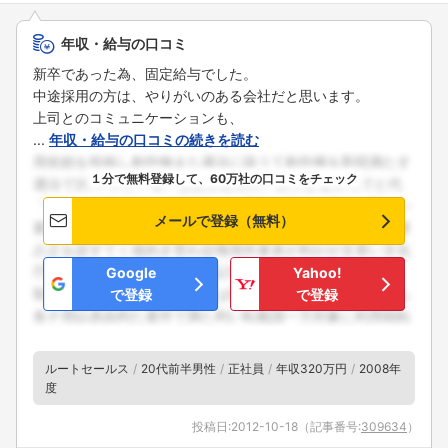
年収・給与の口コミ
新卒であった為、固定給与でした。
中途採用の方は、やりがいのある会社だと思います。
上司とのコミュニケーションも、
...
年収・給与の口コミの続きを読む
１分で無料登録して、60万社の口コミをチェック
メールで登録（無料）
Google
Yahoo!
で登録
で登録
ルートセールス
20代前半男性
正社員
年収320万円
2008年
度
投稿日:
2012-10-18
（記事番号:
309634
）