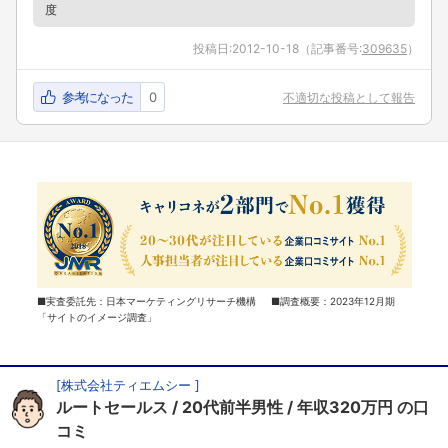
度
投稿日:
2012-10-18
（記事番号:
309635
）
参考になった
0
不適切な投稿として報告
■実査委託先：日本マーケティングリサーチ機構 ■調査概要：2023年12月期
「サイトのイメージ調査」
[
株式会社ティエムシー
]
ルートセールス
20代前半男性
年収320万円
の口
コミ