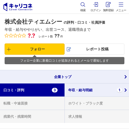
検索
ログイン
無料登録
メニュー
株式会社ティエムシー
の評判・口コミ・社員評価
年収・給与ややりがい、出世コース、退職理由まで
?.?
??
レポート数
件
フォロー
レポート投稿
フォロー企業に新着口コミが追加されるとメールで通知します
企業
トップ
口コミ・
評判
3
年収・
給与明細
1
転職・
中途面接
ホワイト・
ブラック度
残業代・
残業時間
求人情報