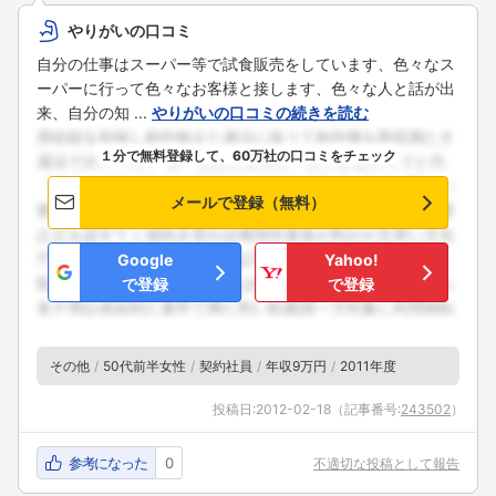
やりがいの口コミ
自分の仕事はスーパー等で試食販売をしています、色々なス
ーパーに行って色々なお客様と接します、色々な人と話が出
来、自分の知 ...
やりがいの口コミの続きを読む
１分で無料登録して、60万社の口コミをチェック
メールで登録（無料）
Google
Yahoo!
で登録
で登録
その他
50代前半女性
契約社員
年収9万円
2011年度
投稿日:
2012-02-18
（記事番号:
243502
）
参考になった
0
不適切な投稿として報告