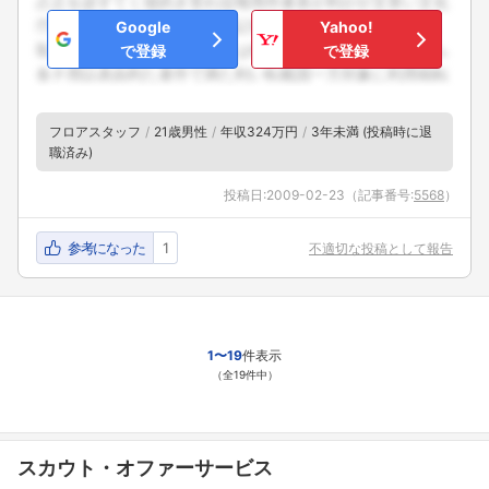
Google
Yahoo!
で登録
で登録
フロアスタッフ
21歳男性
年収324万円
3年未満 (投稿時に退
職済み)
投稿日:
2009-02-23
（記事番号:
5568
）
参考になった
1
不適切な投稿として報告
1〜19
件表示
（全19件中）
スカウト・オファーサービス