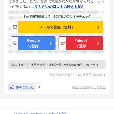
できました。ただ、営業に電話がなかなか繋がらなく、シフ
トが決まるの ...
やりがいの口コミの続きを読む
１分で無料登録して、60万社の口コミをチェック
メールで登録（無料）
Google
Yahoo!
で登録
で登録
販売促進
20代後半女性
派遣社員
年収350万円
2015年度
投稿日:
2015-12-02
（記事番号:
533481
）
参考になった
0
不適切な投稿として報告
[
パーソルマーケティング株式会社
]