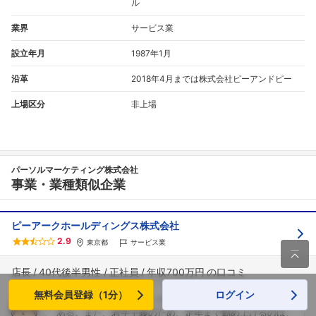
ル
業界
サービス業
設立年月
1987年1月
沿革
2018年4月までは株式会社ピーアンドピー
上場区分
非上場
パーソルマーケティング株式会社
事業・業種類似企業
ピーアークホールディングス株式会社
2.9
東京都
サービス業

店長
40代後半男性
正社員
年収700万円
無料会員登録（1分）
ログイン
この業界全体に言えることだが、将来性には大きな不安が
ある。また、若手主義のため、定年まで勤め上げるのは、