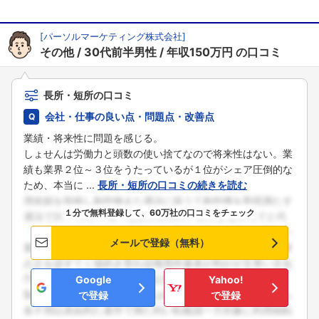
[
パーソルマーケティング株式会社
]
その他
30代前半男性
年収150万円
の口コミ
長所・短所の口コミ
会社・仕事の良い点・問題点・改善点
業績・将来性に問題を感じる。
しょせんは労働力と頭数の使い捨てなので将来性はない。業
績も業界２位～３位をうたっているが１位がシェア圧倒的な
ため、本当に ...
長所・短所の口コミの続きを読む
１分で無料登録して、60万社の口コミをチェック
メールで登録（無料）
Google
Yahoo!
で登録
で登録