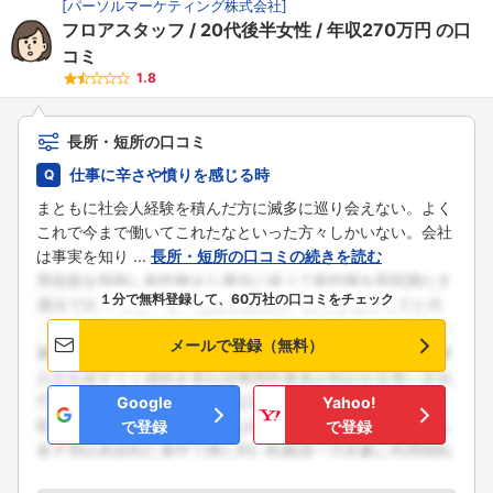
[
パーソルマーケティング株式会社
]
こちらの企業もフォローしませんか？
フロアスタッフ
20代後半女性
年収270万円
の口
コミ
1.8
長所・短所の口コミ
仕事に辛さや憤りを感じる時
まともに社会人経験を積んだ方に滅多に巡り会えない。よく
これで今まで働いてこれたなといった方々しかいない。会社
は事実を知り ...
長所・短所の口コミの続きを読む
１分で無料登録して、60万社の口コミをチェック
メールで登録（無料）
Google
Yahoo!
で登録
で登録