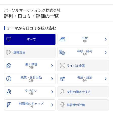
パーソルマーケティング株式会社
評判・口コミ・評価の一覧
テーマから口コミを絞り込む
出世
すべて
1件
年収・給与
退職理由
2件
働く環境
ライバル企業
3件
残業・休日出勤
長所・短所
2件
6件
やりがい
女性の働きやすさ
4件
転職後のギャップ
経営者の評価
1件