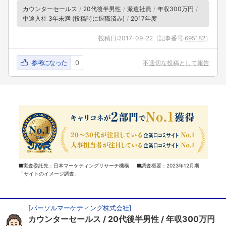
カウンターセールス
20代後半男性
派遣社員
年収300万円
中途入社 3年未満 (投稿時に退職済み)
2017年度
投稿日:
2017-09-22
（記事番号:
695182
）
参考になった
0
不適切な投稿として報告
■実査委託先：日本マーケティングリサーチ機構 ■調査概要：2023年12月期
「サイトのイメージ調査」
[
パーソルマーケティング株式会社
]
カウンターセールス
20代後半男性
年収300万円