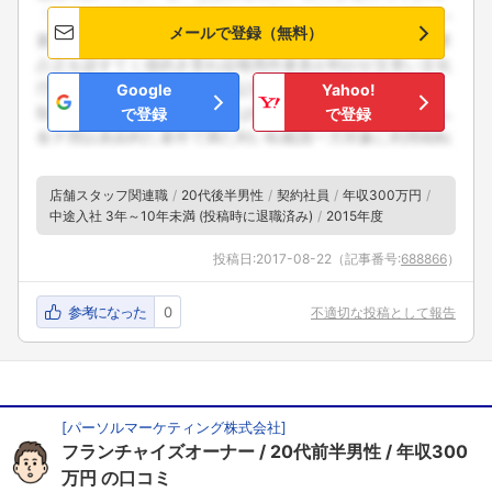
メールで登録（無料）
Google
Yahoo!
で登録
で登録
店舗スタッフ関連職
20代後半男性
契約社員
年収300万円
中途入社 3年～10年未満 (投稿時に退職済み)
2015年度
投稿日:
2017-08-22
（記事番号:
688866
）
参考になった
0
不適切な投稿として報告
[
パーソルマーケティング株式会社
]
フランチャイズオーナー
20代前半男性
年収300
万円
の口コミ