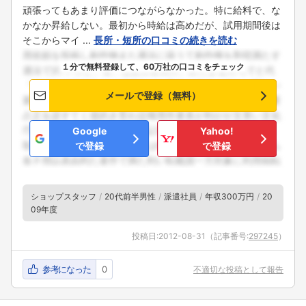
頑張ってもあまり評価につながらなかった。特に給料で、な
かなか昇給しない。最初から時給は高めだが、試用期間後は
そこからマイ ...
長所・短所の口コミの続きを読む
１分で無料登録して、60万社の口コミをチェック
メールで登録（無料）
Google
Yahoo!
で登録
で登録
ショップスタッフ
20代前半男性
派遣社員
年収300万円
20
09年度
投稿日:
2012-08-31
（記事番号:
297245
）
参考になった
0
不適切な投稿として報告