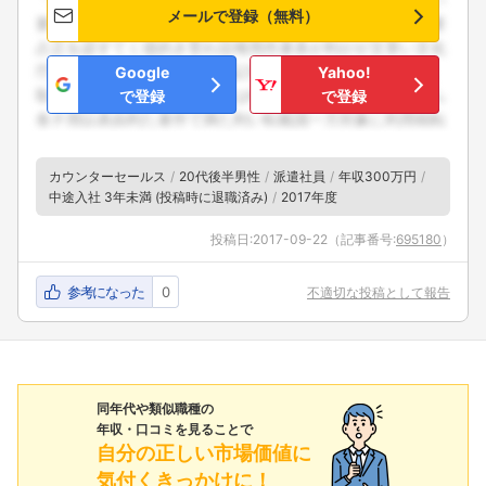
メールで登録（無料）
Google
Yahoo!
で登録
で登録
カウンターセールス
20代後半男性
派遣社員
年収300万円
中途入社 3年未満 (投稿時に退職済み)
2017年度
投稿日:
2017-09-22
（記事番号:
695180
）
参考になった
0
不適切な投稿として報告
同年代や類似職種の
年収・口コミを見ることで
自分の正しい市場価値に
気付くきっかけに！