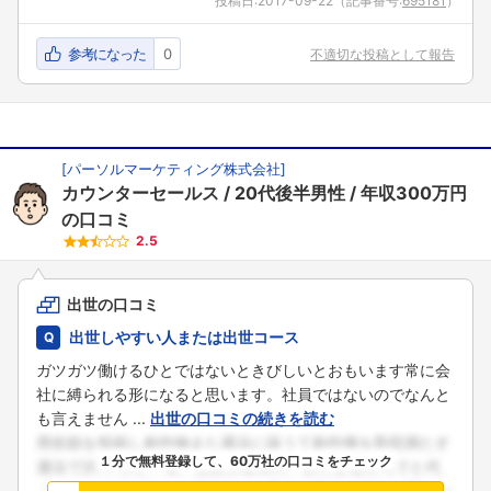
投稿日:
2017-09-22
（記事番号:
695181
）
参考になった
0
不適切な投稿として報告
[
パーソルマーケティング株式会社
]
カウンターセールス
20代後半男性
年収300万円
の口コミ
2.5
出世の口コミ
出世しやすい人または出世コース
ガツガツ働けるひとではないときびしいとおもいます常に会
社に縛られる形になると思います。社員ではないのでなんと
も言えません ...
出世の口コミの続きを読む
１分で無料登録して、60万社の口コミをチェック