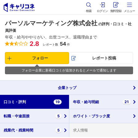
検索
ログイン
無料登録
メニュー
パーソルマーケティング株式会社
の評判・口コミ・社
員評価
年収・給与ややりがい、出世コース、退職理由まで
2.8
54
レポート数
件
フォロー
レポート投稿
フォロー企業に新着口コミが追加されるとメールで通知します
企業
トップ
口コミ・
評判
19
年収・
給与明細
21
転職・
中途面接
5
ホワイト・
ブラック度
残業代・
残業時間
5
求人情報