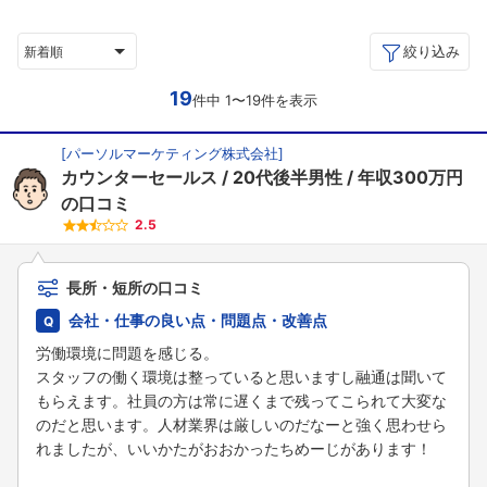
絞り込み
新着順
19
件中 1〜19件を表示
[
パーソルマーケティング株式会社
]
カウンターセールス
20代後半男性
年収300万円
の口コミ
2.5
長所・短所の口コミ
会社・仕事の良い点・問題点・改善点
労働環境に問題を感じる。
スタッフの働く環境は整っていると思いますし融通は聞いて
もらえます。社員の方は常に遅くまで残ってこられて大変な
のだと思います。人材業界は厳しいのだなーと強く思わせら
れましたが、いいかたがおおかったちめーじがあります！