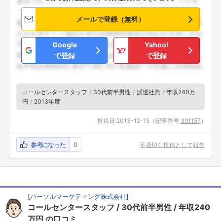
メールで登録（無料）
Google
Yahoo!
で登録
で登録
コールセンタースタッフ
30代前半男性
派遣社員
年収240万
円
2013年度
投稿日:
2013-12-15
（記事番号:
391157
）
参考になった
0
不適切な投稿として報告
[
パーソルマーケティング株式会社
]
コールセンタースタッフ
30代前半男性
年収240
万円
の口コミ