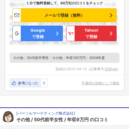
１分で無料登録して、60万社の口コミをチェック
メールで登録（無料）
Google
Yahoo!
で登録
で登録
その他
30代前半男性
その他
年収150万円
2009年度
投稿日:
2012-04-12
（記事番号:
259144
）
参考になった
0
不適切な投稿として報告
[
パーソルマーケティング株式会社
]
その他
50代前半女性
年収9万円
の口コミ