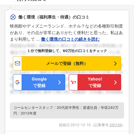
働く環境（福利厚生・待遇）の口コミ
映画館やディズニーランンド、ホテル？などの各種割引制度
があり、その点が非常にありがたく便利だと思った。私はあ
まり利用して ...
働く環境の口コミの続きを読む
１分で無料登録して、60万社の口コミをチェック
メールで登録（無料）
Google
Yahoo!
で登録
で登録
コールセンタースタッフ
30代前半男性
派遣社員
年収240万
円
2013年度
投稿日:
2013-12-15
（記事番号:
391156
）