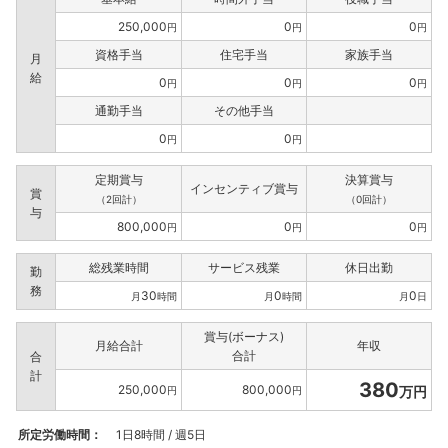
250,000
0
0
円
円
円
資格手当
住宅手当
家族手当
月
給
0
0
0
円
円
円
通勤手当
その他手当
0
0
円
円
定期賞与
決算賞与
インセンティブ賞与
賞
（2回計）
（0回計）
与
800,000
0
0
円
円
円
総残業時間
サービス残業
休日出勤
勤
務
30
0
0
月
時間
月
時間
月
日
賞与(ボーナス)
月給合計
年収
合計
合
計
380
250,000
800,000
万円
円
円
所定労働時間：
1日8時間 / 週5日