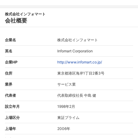
株式会社インフォマート
会社概要
企業名
株式会社インフォマート
英名
Infomart Corporation
企業HP
http://www.infomart.co.jp/
住所
東京都港区海岸1丁目2番3号
業界
サービス業
代表者
代表取締役社長 中島 健
設立年月
1998年2月
上場区分
東証プライム
上場年
2006年