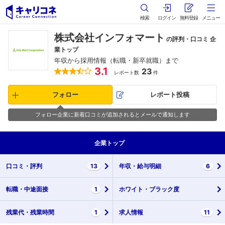
検索
ログイン
無料登録
メニュー
株式会社インフォマート
の評判・口コミ 企
業トップ
年収から採用情報（転職・新卒就職）まで
3.1
23
レポート数
件
フォロー
レポート投稿
フォロー企業に新着口コミが追加されるとメールで通知します
企業
トップ
口コミ・
評判
13
年収・
給与明細
6
転職・
中途面接
1
ホワイト・
ブラック度
残業代・
残業時間
1
求人情報
11