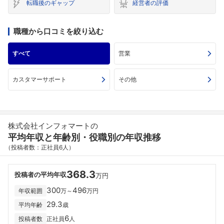
転職後のギャップ
経営者の評価
職種から口コミを絞り込む
すべて
営業
カスタマーサポート
その他
株式会社インフォマートの
平均年収と年齢別・役職別の年収推移
（投稿者数：正社員6人）
368.3
投稿者の平均年収
万円
300
496
年収範囲
万～
万円
29.3
平均年齢
歳
6
投稿者数
正社員
人