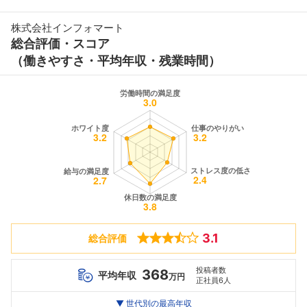
株式会社インフォマート
総合評価・スコア
（働きやすさ・平均年収・残業時間）
3.1
総合評価
投稿者数
368
平均年収
万円
正社員6人
世代別
20代
▼ 世代別の最高年収
30代
40代