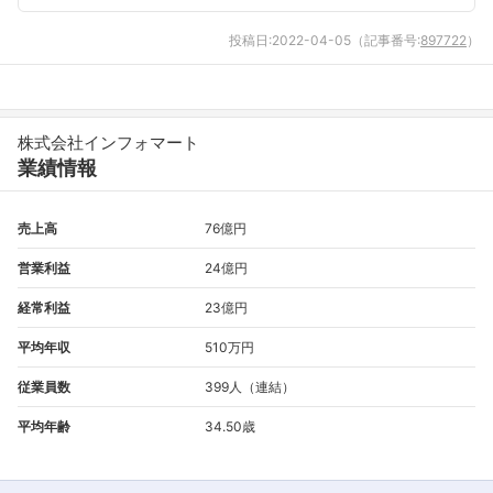
投稿日:
2022-04-05
（記事番号:
897722
）
フォローしました
こちらの企業もフォローしませんか？
株式会社インフォマート
業績情報
売上高
76億円
営業利益
24億円
経常利益
23億円
平均年収
510万円
従業員数
399人（連結）
平均年齢
34.50歳