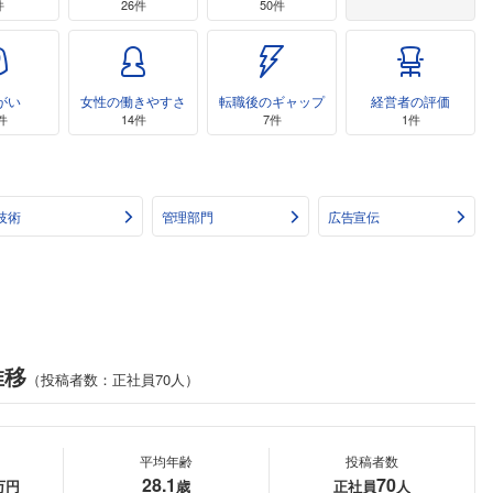
件
26件
50件
がい
女性の働きやすさ
転職後のギャップ
経営者の評価
件
14件
7件
1件
技術
管理部門
広告宣伝
推移
（投稿者数：正社員70人）
平均年齢
投稿者数
28.1
70
万円
歳
正社員
人