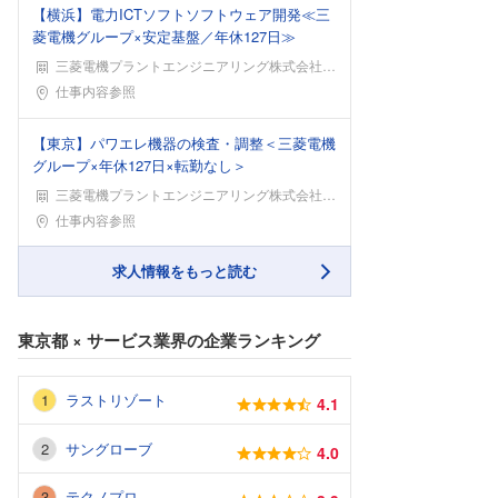
【横浜】電力ICTソフトソフトウェア開発≪三
菱電機グループ×安定基盤／年休127日≫
三菱電機プラントエンジニアリング株式会社 エンジニアリング本部
勤務地
仕事内容参照
【東京】パワエレ機器の検査・調整＜三菱電機
グループ×年休127日×転勤なし＞
三菱電機プラントエンジニアリング株式会社 エンジニアリング本部
勤務地
仕事内容参照
求人情報をもっと読む
東京都
×
サービス業界
の企業ランキング
ラストリゾート
4.1
サングローブ
4.0
テクノプロ