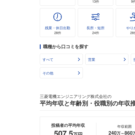
13件
9
残業・休日出勤
長所・短所
やり
28件
24件
28
職種から口コミを探す
すべて
営業
その他
三菱電機エンジニアリング株式会社の
平均年収と年齢別・役職別の年収
投稿者の平均年収
年収範囲
507.5
240
860
万～
万円