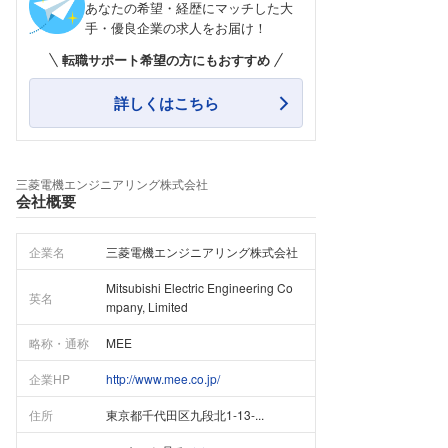
あなたの希望・経歴にマッチした大
手・優良企業の求人をお届け！
転職サポート希望の方にもおすすめ
詳しくはこちら
三菱電機エンジニアリング株式会社
会社概要
企業名
三菱電機エンジニアリング株式会社
Mitsubishi Electric Engineering Co
英名
mpany, Limited
略称・通称
MEE
企業HP
http://www.mee.co.jp/
住所
東京都千代田区九段北1-13-...