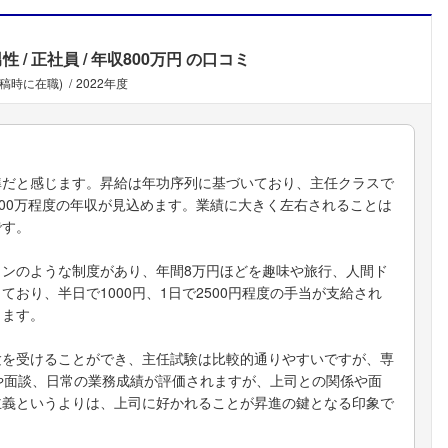
男性
正社員
年収800万円
の口コミ
投稿時に在職)
2022年度
準だと感じます。昇給は年功序列に基づいており、主任クラスで
から900万程度の年収が見込めます。業績に大きく左右されることは
です。
ンのような制度があり、年間8万円ほどを趣味や旅行、人間ド
おり、半日で1000円、1日で2500円程度の手当が支給され
きます。
験を受けることができ、主任試験は比較的通りやすいですが、専
や面談、日常の業務成績が評価されますが、上司との関係や面
主義というよりは、上司に好かれることが昇進の鍵となる印象で