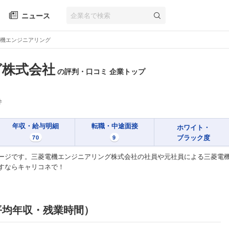
ニュース
機エンジニアリング
グ株式会社
の評判・口コミ 企業トップ
件
年収・給与明細
転職・中途面接
ホワイト・
ブラック度
70
9
ージです。三菱電機エンジニアリング株式会社の社員や元社員による三菱電
すならキャリコネで！
平均年収・残業時間）