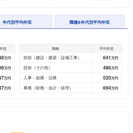
年代別平均年収
職種&年代別平均年収
年収
職種
平均年収
48
641
技術（建設・建築・設備工事）
万円
万円
08
486
技術（その他）
万円
万円
47
520
人事・総務・法務
万円
万円
47
694
事務（財務・会計・経理）
万円
万円
フォローしました