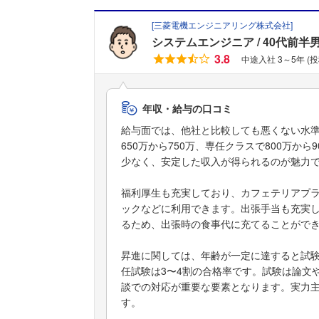
[
三菱電機エンジニアリング株式会社
]
システムエンジニア
40代前半
3.8
中途入社 3～5年 (
年収・給与の口コミ
給与面では、他社と比較しても悪くない水
650万から750万、専任クラスで800万
少なく、安定した収入が得られるのが魅力
福利厚生も充実しており、カフェテリアプラ
ックなどに利用できます。出張手当も充実して
るため、出張時の食事代に充てることがで
昇進に関しては、年齢が一定に達すると試
任試験は3〜4割の合格率です。試験は論文
談での対応が重要な要素となります。実力
す。