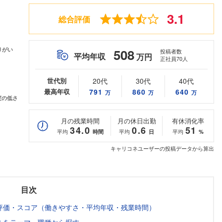
3.1
総合評価
508
投稿者数
平均年収
万円
正社員70人
世代別
20代
30代
40代
最高年収
791
860
640
万
万
万
月の残業時間
月の休日出勤
有休消化率
34.0
0.6
51
平均
平均
平均
時間
日
%
キャリコネユーザーの投稿データから算出
目次
評価・スコア（働きやすさ・平均年収・残業時間）