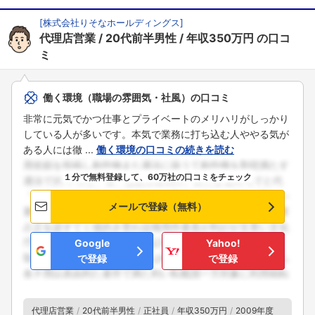
[
株式会社りそなホールディングス
]
代理店営業
20代前半男性
年収350万円
の口コ
ミ
働く環境（職場の雰囲気・社風）の口コミ
非常に元気でかつ仕事とプライベートのメリハリがしっかり
している人が多いです。本気で業務に打ち込む人ややる気が
ある人には徹 ...
働く環境の口コミの続きを読む
１分で無料登録して、60万社の口コミをチェック
メールで登録（無料）
Google
Yahoo!
で登録
で登録
代理店営業
20代前半男性
正社員
年収350万円
2009年度