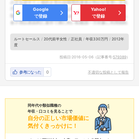
Google
Yahoo!
で登録
で登録
ルートセールス
20代前半女性
正社員
年収330万円
2012年
度
投稿日:
2016-05-06
（記事番号:
579389
）
参考になった
0
不適切な投稿として報告
同年代や類似職種の
年収・口コミを見ることで
自分の正しい市場価値に
気付くきっかけに！