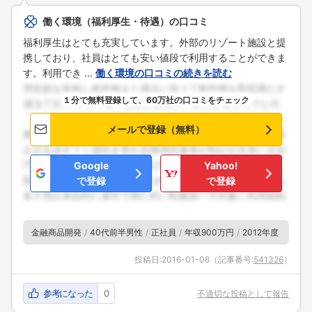
働く環境（福利厚生・待遇）の口コミ
福利厚生はとても充実しています。外部のリゾート施設と提
携しており、社員はとても安い値段で利用することができま
す。利用でき ...
働く環境の口コミの続きを読む
１分で無料登録して、60万社の口コミをチェック
メールで登録（無料）
Google
Yahoo!
で登録
で登録
金融商品開発
40代前半男性
正社員
年収900万円
2012年度
投稿日:
2016-01-06
（記事番号:
541326
）
参考になった
0
不適切な投稿として報告