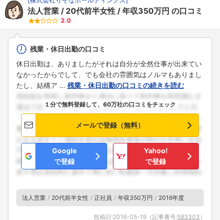
法人営業
20代前半女性
年収350万円
の口コミ
2.0
残業・休日出勤の口コミ
休日出勤は、ありましたがそれは自分が全然仕事が出来てい
なかったからでして、でも会社の雰囲気はノルマもありまし
たし、結構ア ...
残業・休日出勤の口コミの続きを読む
１分で無料登録して、60万社の口コミをチェック
メールで登録（無料）
Google
Yahoo!
で登録
で登録
法人営業
20代前半女性
正社員
年収350万円
2016年度
投稿日:
2016-05-19
（記事番号:
583303
）