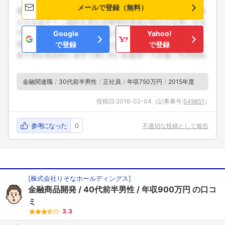
メールで登録（無料）
Google
Yahoo!
で登録
で登録
金融関連職
30代前半男性
正社員
年収750万円
2015年度
投稿日:
2016-02-04
（記事番号:
549851
）
参考になった
0
不適切な投稿として報告
[
株式会社りそなホールディングス
]
金融商品開発
40代前半男性
年収900万円
の口コ
ミ
3.3