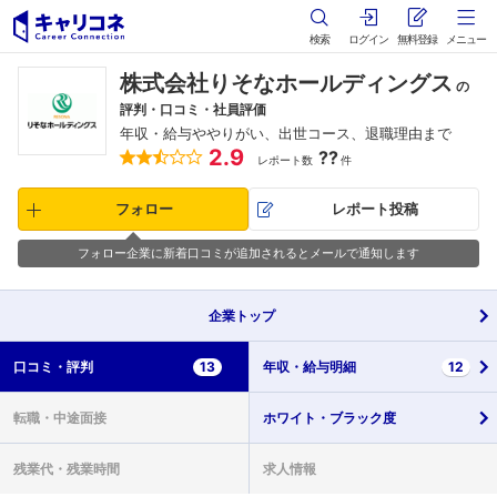
検索
ログイン
無料登録
メニュー
株式会社りそなホールディングス
の
評判・口コミ・社員評価
年収・給与ややりがい、出世コース、退職理由まで
2.9
??
レポート数
件
フォロー
レポート投稿
フォロー企業に新着口コミが追加されるとメールで通知します
企業
トップ
口コミ・
評判
13
年収・
給与明細
12
転職・
中途面接
ホワイト・
ブラック度
残業代・
残業時間
求人情報