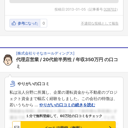
投稿日:
2013-01-05
（記事番号:
328702
）
参考になった
0
不適切な投稿として報告
[
株式会社りそなホールディングス
]
代理店営業
20代前半男性
年収350万円
の口コ
ミ
フォローしました
こちらの企業もフォローしませんか？
やりがいの口コミ
私は法人分野に所属し、企業の運転資金から不動産のプロジ
ェクト資金まで幅広く経験をしました。この会社の特徴は、
若いうちから ...
やりがいの口コミの続きを読む
１分で無料登録して、60万社の口コミをチェック
メールで登録（無料）