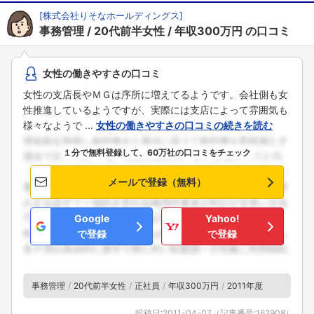
[
株式会社りそなホールディングス
]
事務管理
20代前半女性
年収300万円
の口コミ
女性の働きやすさの口コミ
女性の支店長やＭＧは序所に増えてるようです。会社側も女
性推進しているようですが、実際には支店によって雰囲気も
様々なようで ...
女性の働きやすさの口コミの続きを読む
１分で無料登録して、60万社の口コミをチェック
メールで登録（無料）
Google
Yahoo!
で登録
で登録
事務管理
20代前半女性
正社員
年収300万円
2011年度
投稿日:
2011-04-07
（記事番号:
162908
）