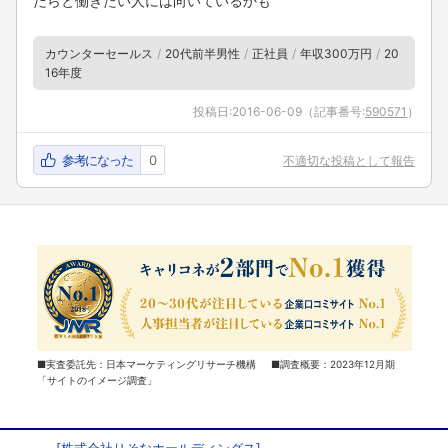
だらと働きたい人には向いているかも
カウンターセールス
20代前半男性
正社員
年収300万円
20
16年度
投稿日:
2016-06-09
（記事番号:
590571
）
参考になった
0
不適切な投稿として報告
■実査委託先：日本マーケティングリサーチ機構 ■調査概要：2023年12月期
「サイトのイメージ調査」
[
株式会社りそなホールディングス
]