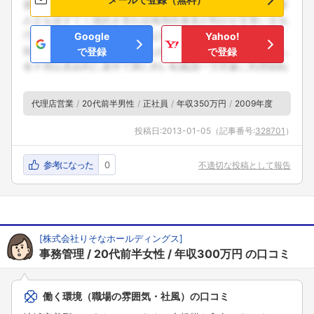
Google
Yahoo!
で登録
で登録
代理店営業
20代前半男性
正社員
年収350万円
2009年度
投稿日:
2013-01-05
（記事番号:
328701
）
参考になった
0
不適切な投稿として報告
[
株式会社りそなホールディングス
]
事務管理
20代前半女性
年収300万円
の口コミ
働く環境（職場の雰囲気・社風）の口コミ