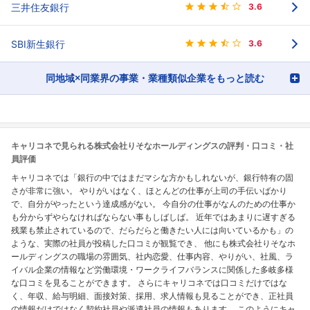
三井住友銀行
3.6
SBI新生銀行
3.6
同地域×同業界の事業・業種類似企業をもっと読む
キャリコネで見られる株式会社りそなホールディングスの評判・口コミ・社
員評価
キャリコネでは「銀行の中ではまだマシな方かもしれないが、銀行特有の固
さが非常に強い。 やりがいはなく、ほとんどの仕事が上司の手伝いばかり
で、自分がやったという達成感がない。 今自分の仕事がなんのための仕事か
も分からずやらなければならない事もしばしば。 近年ではあまりに遅すぎる
残業も禁止されているので、だらだらと働きたい人には向いているかも」の
ような、実際の社員が投稿した口コミが観覧でき、 他にも株式会社りそなホ
ールディングスの職場の雰囲気、社内恋愛、仕事内容、やりがい、社風、ラ
イバル企業の情報など労働環境・ワークライフバランスに関係した多岐多様
な口コミを見ることができます。 さらにキャリコネでは口コミだけではな
く、年収、給与明細、面接対策、採用、求人情報も見ることができ、正社員
の情報だけではなく契約社員や派遣社員の情報もあります。 このようにキャ