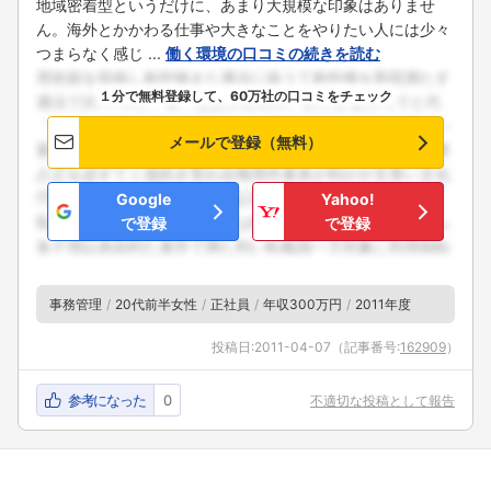
地域密着型というだけに、あまり大規模な印象はありませ
ん。海外とかかわる仕事や大きなことをやりたい人には少々
つまらなく感じ ...
働く環境の口コミの続きを読む
１分で無料登録して、60万社の口コミをチェック
メールで登録（無料）
Google
Yahoo!
で登録
で登録
事務管理
20代前半女性
正社員
年収300万円
2011年度
投稿日:
2011-04-07
（記事番号:
162909
）
参考になった
0
不適切な投稿として報告