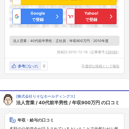
Google
Yahoo!
で登録
で登録
法人営業
40代前半男性
正社員
年収900万円
2010年度
投稿日:
2010-12-16
（記事番号:
126185
）
参考になった
0
不適切な投稿として報告
[
株式会社りそなホールディングス
]
法人営業
40代前半男性
年収900万円
の口コミ
年収・給与の口コミ
多額の公的資金が注入されているということで当然ながら報