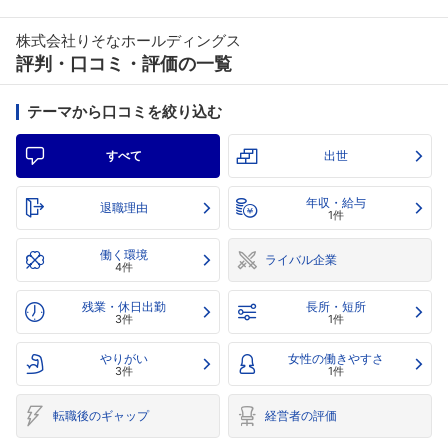
株式会社りそなホールディングス
評判・口コミ・評価の一覧
テーマから口コミを絞り込む
すべて
出世
年収・給与
退職理由
1件
働く環境
ライバル企業
4件
残業・休日出勤
長所・短所
3件
1件
やりがい
女性の働きやすさ
3件
1件
転職後のギャップ
経営者の評価