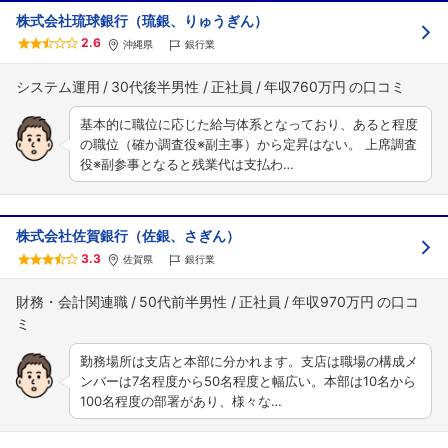
株式会社琉球銀行（琉銀、りゅうぎん）
2.6
沖縄県
銀行業
システム運用
30代後半男性
正社員
年収760万円
基本的に職位に応じた給与体系となっており、あると程度
の職位（確か調査役※副主事）から定昇はない。 上席調査
役※副参事となると残業代は支払わ…
株式会社佐賀銀行（佐銀、さぎん）
3.3
佐賀県
銀行業
財務・会計関連職
50代前半男性
正社員
年収970万円
勤務場所は支店と本部に分かれます。支店は職場の構成メ
ンバーは7名程度から50名程度と幅広い。本部は10名から
100名程度の部署があり、様々な…