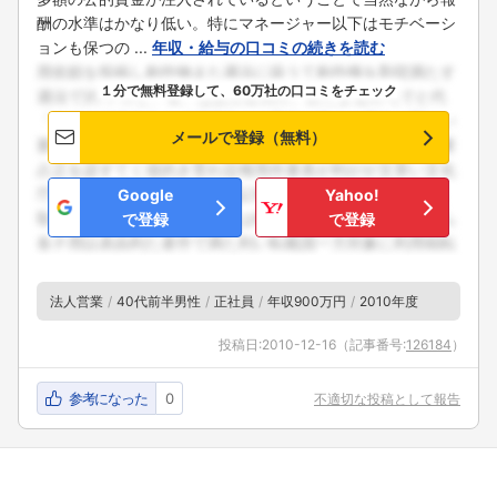
酬の水準はかなり低い。特にマネージャー以下はモチベーシ
ョンも保つの ...
年収・給与の口コミの続きを読む
１分で無料登録して、60万社の口コミをチェック
メールで登録（無料）
Google
Yahoo!
で登録
で登録
法人営業
40代前半男性
正社員
年収900万円
2010年度
投稿日:
2010-12-16
（記事番号:
126184
）
参考になった
0
不適切な投稿として報告