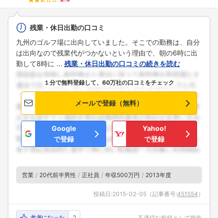
残業・休日出勤の口コミ
九州のゴルフ場に出向していました。そこでの勤務は、自分
は出向なので残業代がつかないという理由で、朝の6時に出
勤して8時に ...
残業・休日出勤の口コミの続きを読む
１分で無料登録して、60万社の口コミをチェック
メールで登録（無料）
Google
Yahoo!
で登録
で登録
営業
20代前半男性
正社員
年収500万円
2013年度
投稿日:
2015-02-05
（記事番号:
451554
）
参考になった
2
不適切な投稿として報告