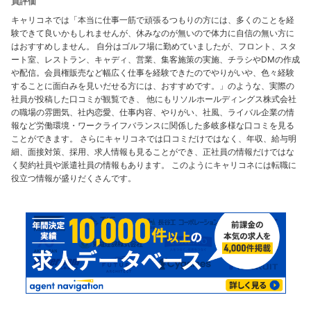
員評価
キャリコネでは「本当に仕事一筋で頑張るつもりの方には、多くのことを経
験できて良いかもしれませんが、休みなのが無いので体力に自信の無い方に
はおすすめしません。 自分はゴルフ場に勤めていましたが、フロント、スタ
ート室、レストラン、キャディ、営業、集客施策の実施、チラシやDMの作成
や配信。会員権販売など幅広く仕事を経験できたのでやりがいや、色々経験
することに面白みを見いだせる方には、おすすめです。」のような、実際の
社員が投稿した口コミが観覧でき、 他にもリソルホールディングス株式会社
の職場の雰囲気、社内恋愛、仕事内容、やりがい、社風、ライバル企業の情
報など労働環境・ワークライフバランスに関係した多岐多様な口コミを見る
ことができます。 さらにキャリコネでは口コミだけではなく、年収、給与明
細、面接対策、採用、求人情報も見ることができ、正社員の情報だけではな
く契約社員や派遣社員の情報もあります。 このようにキャリコネには転職に
役立つ情報が盛りだくさんです。