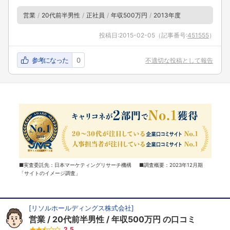
営業
20代前半男性
正社員
年収500万円
2013年度
投稿日:
2015-02-05
（記事番号:
451555
）
参考になった
0
不適切な投稿として報告
■実査委託先：日本マーケティングリサーチ機構 ■調査概要：2023年12月期
「サイトのイメージ調査」
[
リソルホールディングス株式会社
]
営業
20代前半男性
年収500万円
の口コミ
2.5