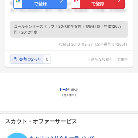
で登録
で登録
コールセンタースタッフ
30代前半女性
契約社員
年収120万
円
2012年度
フォローしました
投稿日:
2013-02-27
（記事番号:
342861
）
こちらの企業もフォローしませんか？
参考になった
0
不適切な投稿として報告
1〜4
件表示
（全4件中）
スカウト・オファーサービス