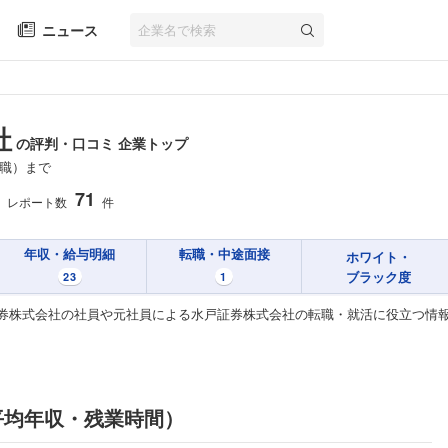
ニュース
社
の評判・口コミ 企業トップ
職）まで
71
レポート数
件
年収・給与明細
転職・中途面接
ホワイト・
ブラック度
23
1
券株式会社の社員や元社員による水戸証券株式会社の転職・就活に役立つ情
平均年収・残業時間）