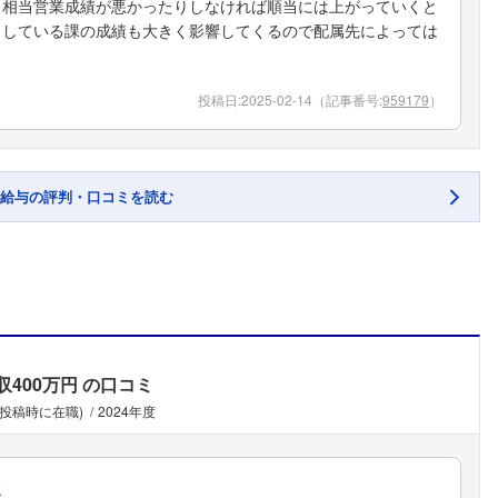
、相当営業成績が悪かったりしなければ順当には上がっていくと
当している課の成績も大きく影響してくるので配属先によっては
投稿日:
2025-02-14
（記事番号:
959179
）
給与の評判・口コミを読む
収400万円
の口コミ
(投稿時に在職)
2024年度
ミ