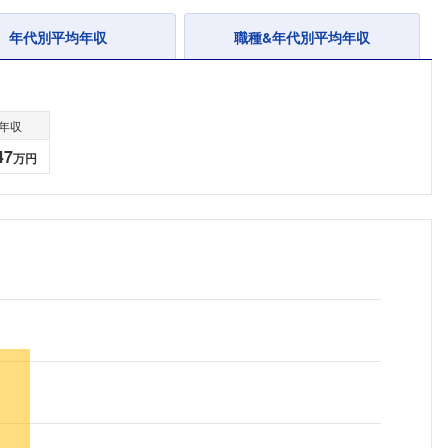
年代別平均年収
職種&年代別平均年収
年収
47
万円
フォローしました