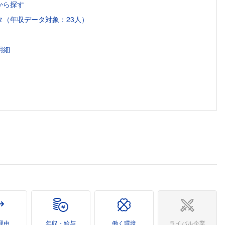
から探す
（年収データ対象：23人）
明細
理由
年収・給与
働く環境
ライバル企業