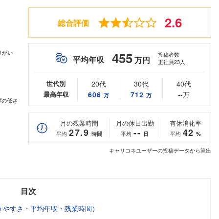
2.6
総合評価
455
投稿者数
平均年収
万円
正社員23人
世代別
20代
30代
40代
最高年収
606
712
--万
万
万
月の残業時間
月の休日出勤
有休消化率
27.9
--
42
平均
平均
平均
時間
日
%
キャリコネユーザーの投稿データから算出
目次
きやすさ・平均年収・残業時間）