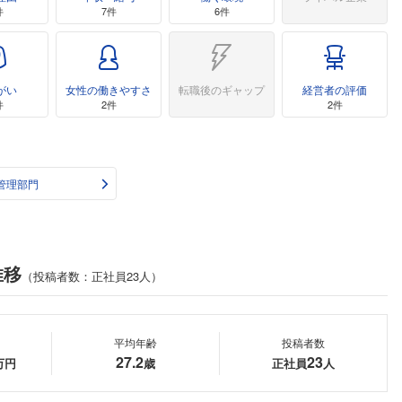
件
7件
6件
がい
女性の働きやすさ
転職後のギャップ
経営者の評価
件
2件
2件
管理部門
推移
（投稿者数：正社員23人）
平均年齢
投稿者数
27.2
23
万円
歳
正社員
人