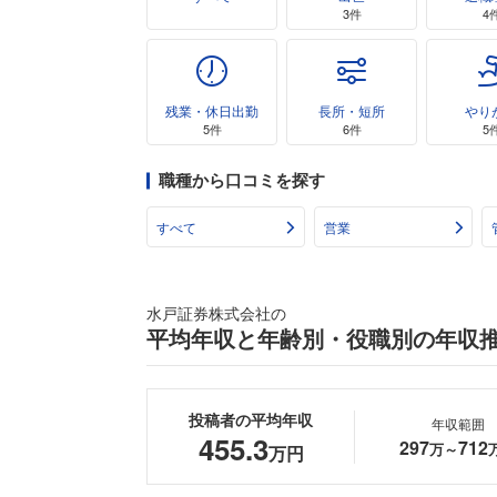
3件
4
残業・休日出勤
長所・短所
やり
5件
6件
5
職種から口コミを探す
すべて
営業
水戸証券株式会社の
平均年収と年齢別・役職別の年収
投稿者の平均年収
年収範囲
455.3
297
712
万～
万円