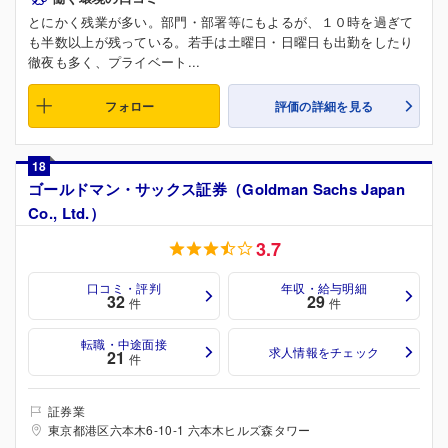
とにかく残業が多い。部門・部署等にもよるが、１０時を過ぎて
も半数以上が残っている。若手は土曜日・日曜日も出勤をしたり
徹夜も多く、プライベート...
フォロー
評価の詳細を見る
18
ゴールドマン・サックス証券（Goldman Sachs Japan
Co., Ltd.）
3.7
口コミ・評判
年収・給与明細
32
29
件
件
転職・中途面接
求人情報をチェック
21
件
証券業
東京都港区六本木6-10-1 六本木ヒルズ森タワー