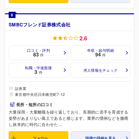
8
SMBCフレンド証券株式会社
2.6
口コミ・評判
年収・給与明細
83
94
件
件
転職・中途面接
求人情報をチェック
3
件
証券業
東京都中央区日本橋兜町7-12
長所・短所の口コミ
大量採用・大量離職を繰り返しており、長期的に若手を育成する
姿勢があまりない風土であると感じます。業界の慣例などを撤廃
し抜本的に時代に合わせた...
フォロー
評価の詳細を見る