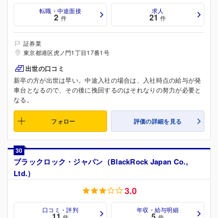
転職・中途面接
求人
2
21
件
件
証券業
東京都港区虎ノ門1丁目17番1号
出世の口コミ
新卒の方が出世は早い。中途入社の場合は、入社時点の給与が発
車台となるので、その後に挽回するのはそれなりの努力が必要と
なる。
フォロー
評価の詳細を見る
30
ブラックロック・ジャパン（BlackRock Japan Co.,
Ltd.）
3.0
口コミ・評判
年収・給与明細
11
5
件
件