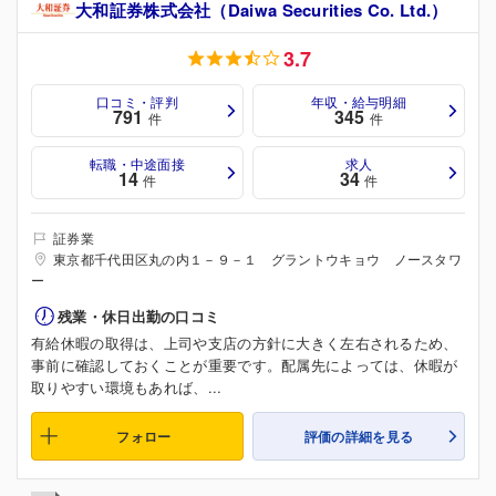
大和証券株式会社（Daiwa Securities Co. Ltd.）
3.7
口コミ・評判
年収・給与明細
791
345
件
件
転職・中途面接
求人
14
34
件
件
証券業
東京都千代田区丸の内１－９－１ グラントウキョウ ノースタワ
ー
残業・休日出勤の口コミ
有給休暇の取得は、上司や支店の方針に大きく左右されるため、
事前に確認しておくことが重要です。配属先によっては、休暇が
取りやすい環境もあれば、...
フォロー
評価の詳細を見る