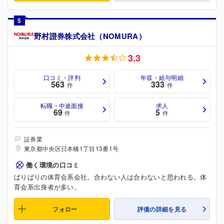
5
野村證券株式会社（NOMURA）
3.3
口コミ・評判
年収・給与明細
563
333
件
件
転職・中途面接
求人
69
5
件
件
証券業
東京都中央区日本橋1丁目13番1号
働く環境の口コミ
ばりばりの体育会系会社。合わない人は合わないと思われる。体
育会系出身者が多い。
フォロー
評価の詳細を見る