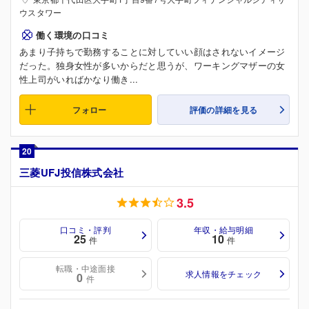
ウスタワー
働く環境の口コミ
あまり子持ちで勤務することに対していい顔はされないイメージ
だった。独身女性が多いからだと思うが、ワーキングマザーの女
性上司がいればかなり働き...
フォロー
評価の詳細を見る
20
三菱UFJ投信株式会社
3.5
口コミ・評判
年収・給与明細
25
10
件
件
転職・中途面接
求人情報をチェック
0
件