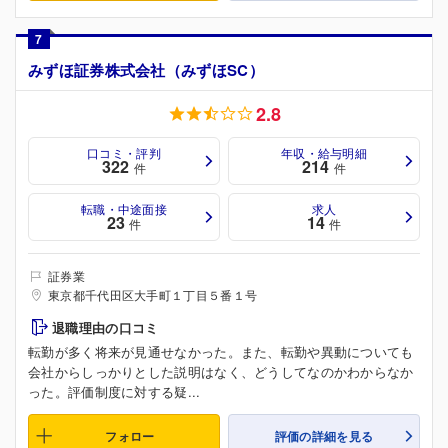
7
みずほ証券株式会社（みずほSC）
2.8
口コミ・評判
年収・給与明細
322
214
件
件
転職・中途面接
求人
23
14
件
件
証券業
東京都千代田区大手町１丁目５番１号
退職理由の口コミ
転勤が多く将来が見通せなかった。また、転勤や異動についても
会社からしっかりとした説明はなく、どうしてなのかわからなか
った。評価制度に対する疑...
フォロー
評価の詳細を見る