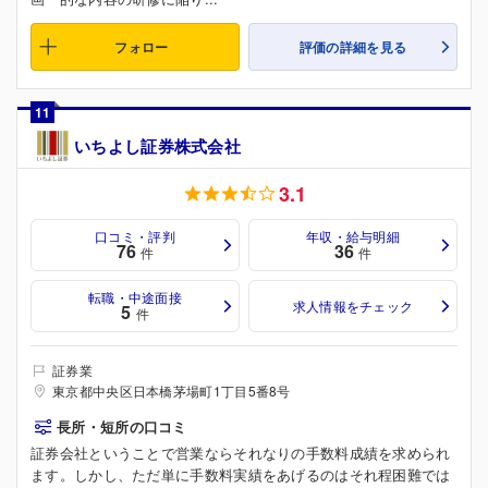
フォロー
評価の詳細を見る
11
いちよし証券株式会社
3.1
口コミ・評判
年収・給与明細
76
36
件
件
転職・中途面接
求人情報をチェック
5
件
証券業
東京都中央区日本橋茅場町1丁目5番8号
長所・短所の口コミ
証券会社ということで営業ならそれなりの手数料成績を求められ
ます。しかし、ただ単に手数料実績をあげるのはそれ程困難では