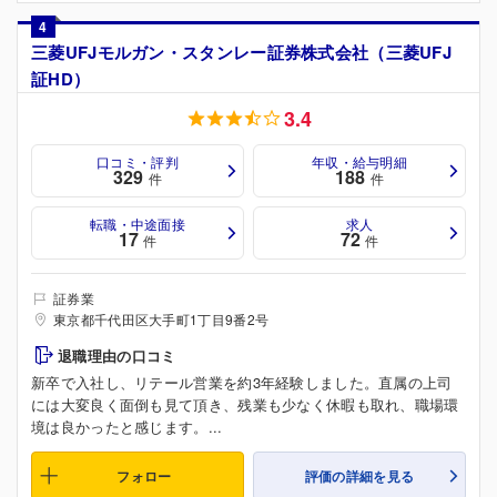
4
三菱UFJモルガン・スタンレー証券株式会社（三菱UFJ
証HD）
3.4
口コミ・評判
年収・給与明細
329
188
件
件
転職・中途面接
求人
17
72
件
件
証券業
東京都千代田区大手町1丁目9番2号
退職理由の口コミ
新卒で入社し、リテール営業を約3年経験しました。直属の上司
には大変良く面倒も見て頂き、残業も少なく休暇も取れ、職場環
境は良かったと感じます。...
フォロー
評価の詳細を見る