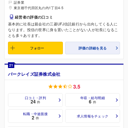
証券業
東京都千代田区丸の内1丁目4-5
経営者の評価の口コミ
基本的に社長は親会社の三菱UFJ信託銀行から出向してくる人に
なります。投信の世界に身を置いたことがない人が社長になるこ
とも多々あります。
フォロー
評価の詳細を見る
21
バークレイズ証券株式会社
3.5
口コミ・評判
年収・給与明細
24
6
件
件
転職・中途面接
求人情報をチェック
2
件