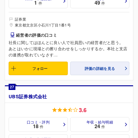
1
49
件
件
証券業
東京都文京区小石川1丁目1番1号
経営者の評価の口コミ
社長に関してはほんとに良い人で社員思いの経営者だと思う。
あとはいかに現場との擦り合わせをしっかりするか。本社と支店
の連携が取れていなさす...
フォロー
評価の詳細を見る
27
UBS証券株式会社
3.6
口コミ・評判
年収・給与明細
18
24
件
件