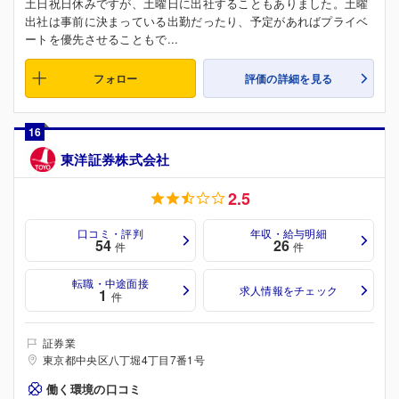
土日祝日休みですが、土曜日に出社することもありました。土曜
出社は事前に決まっている出勤だったり、予定があればプライベ
ートを優先させることもで...
フォロー
評価の詳細を見る
16
東洋証券株式会社
2.5
口コミ・評判
年収・給与明細
54
26
件
件
転職・中途面接
求人情報をチェック
1
件
証券業
東京都中央区八丁堀4丁目7番1号
働く環境の口コミ