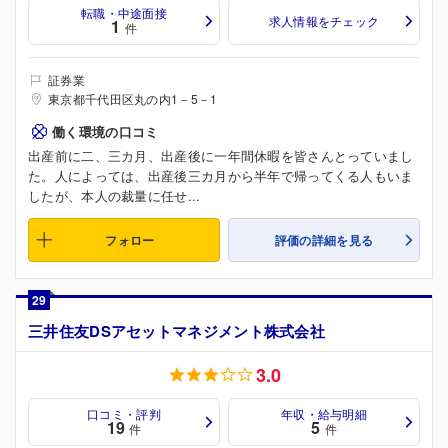
転職・中途面接
求人情報をチェック
1
件
証券業
東京都千代田区丸の内1－5－1
働く環境の口コミ
出産前に二、三カ月、出産後に一年間休暇を皆さんとっていまし
た。人によっては、出産後三カ月から半年で帰ってくる人もいま
したが、本人の裁量に任せ...
フォロー
評価の詳細を見る
29
三井住友DSアセットマネジメント株式会社
3.0
口コミ・評判
年収・給与明細
19
5
件
件