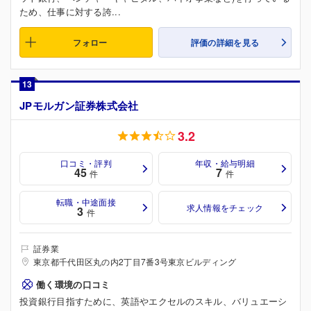
ため、仕事に対する誇...
フォロー
評価の詳細を見る
13
JPモルガン証券株式会社
3.2
口コミ・評判
年収・給与明細
45
7
件
件
転職・中途面接
求人情報をチェック
3
件
証券業
東京都千代田区丸の内2丁目7番3号東京ビルディング
働く環境の口コミ
投資銀行目指すために、英語やエクセルのスキル、バリュエーシ