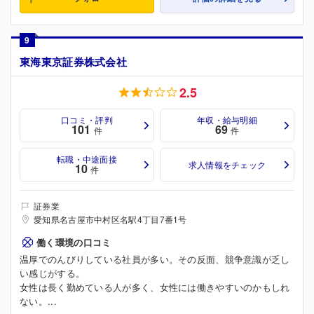
9
東海東京証券株式会社
2.5
口コミ・評判
年収・給与明細
101
69
件
件
転職・中途面接
求人情報をチェック
10
件
証券業
愛知県名古屋市中村区名駅4丁目7番1号
働く環境の口コミ
温厚でのんびりしている社員が多い。その反面、競争意識が乏し
い感じがする。
女性は長く勤めている人が多く、女性には働きやすいのかもしれ
ない。...