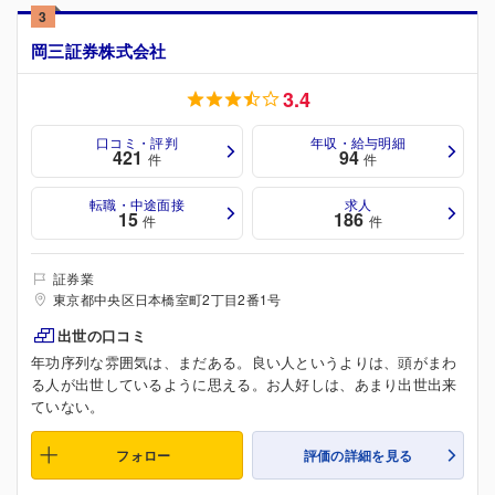
3
岡三証券株式会社
3.4
口コミ・評判
年収・給与明細
421
94
件
件
転職・中途面接
求人
15
186
件
件
証券業
東京都中央区日本橋室町2丁目2番1号
出世の口コミ
年功序列な雰囲気は、まだある。良い人というよりは、頭がまわ
る人が出世しているように思える。お人好しは、あまり出世出来
ていない。
フォロー
評価の詳細を見る