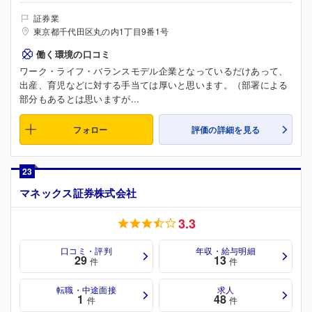
証券業
東京都千代田区丸の内1丁目9番1号
働く環境の口コミ
ワーク・ライフ・バランスモデル企業となっているだけあって、
出産、育児などに対する手当ては厚いと思います。（部署による
部分もあるとは思いますが...
フォロー
評価の詳細を見る
23
マネックス証券株式会社
3.3
口コミ・評判
年収・給与明細
29
13
件
件
転職・中途面接
求人
1
48
件
件