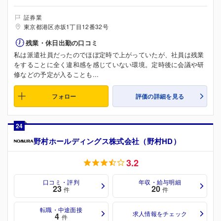
証券業
東京都港区赤坂1丁目12番32号
残業・休日出勤の口コミ
私は派遣社員だったのでほぼ定時で上がっていたが、社員は残業
をすることに全く違和感を感じていない環境。定時後に会議や研
修などの予定が入ることも...
フォロー
評価の詳細を見る
24
野村ホールディングス株式会社（野村HD）
3.2
口コミ・評判
年収・給与明細
23
20
件
件
転職・中途面接
求人情報をチェック
4
件