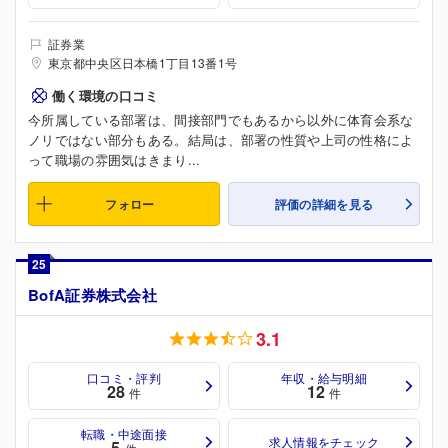
証券業
東京都中央区日本橋1丁目13番1号
働く環境の口コミ
今所属している部署は、間接部門でもあるから以外に体育会系な
ノリではない部分もある。結局は、部署の性質や上司の性格によ
って職場の雰囲気はきまり...
フォロー
評価の詳細を見る
25
BofA証券株式会社
3.1
口コミ・評判
年収・給与明細
28
12
件
件
転職・中途面接
求人情報をチェック
5