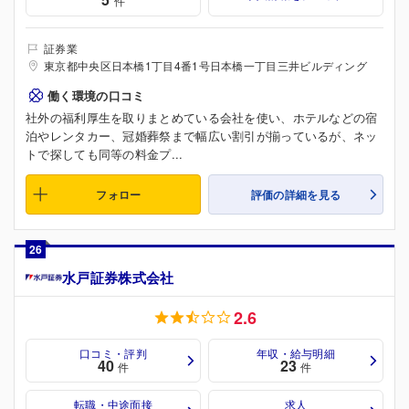
件
証券業
東京都中央区日本橋1丁目4番1号日本橋一丁目三井ビルディング
働く環境の口コミ
社外の福利厚生を取りまとめている会社を使い、ホテルなどの宿
泊やレンタカー、冠婚葬祭まで幅広い割引が揃っているが、ネッ
トで探しても同等の料金プ...
フォロー
評価の詳細を見る
26
水戸証券株式会社
2.6
口コミ・評判
年収・給与明細
40
23
件
件
転職・中途面接
求人