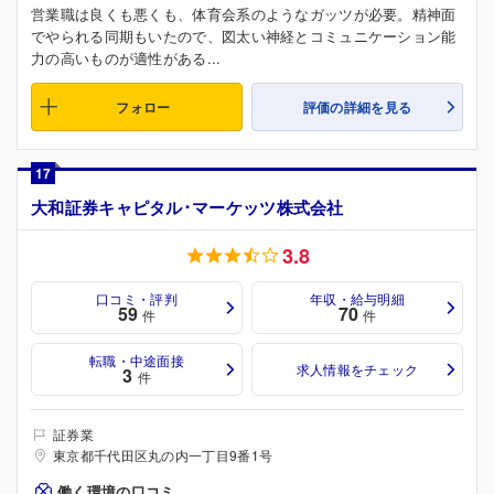
営業職は良くも悪くも、体育会系のようなガッツが必要。精神面
でやられる同期もいたので、図太い神経とコミュニケーション能
力の高いものが適性がある...
フォロー
評価の詳細を見る
17
大和証券キャピタル･マーケッツ株式会社
3.8
口コミ・評判
年収・給与明細
59
70
件
件
転職・中途面接
求人情報をチェック
3
件
証券業
東京都千代田区丸の内一丁目9番1号
働く環境の口コミ