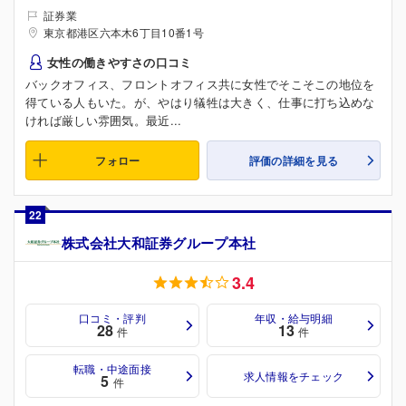
証券業
東京都港区六本木6丁目10番1号
女性の働きやすさの口コミ
バックオフィス、フロントオフィス共に女性でそこそこの地位を
得ている人もいた。が、やはり犠牲は大きく、仕事に打ち込めな
ければ厳しい雰囲気。最近...
フォロー
評価の詳細を見る
22
株式会社大和証券グループ本社
3.4
口コミ・評判
年収・給与明細
28
13
件
件
転職・中途面接
求人情報をチェック
5
件