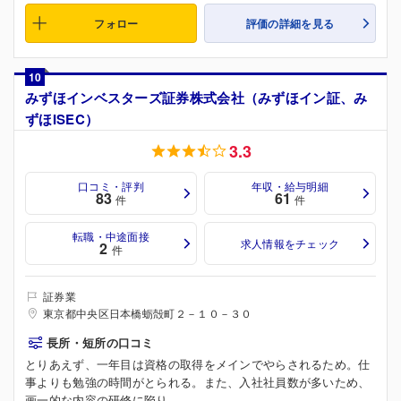
フォロー
評価の詳細を見る
10
みずほインベスターズ証券株式会社（みずほイン証、み
ずほISEC）
3.3
口コミ・評判
年収・給与明細
83
61
件
件
転職・中途面接
求人情報をチェック
2
件
証券業
東京都中央区日本橋蛎殻町２－１０－３０
長所・短所の口コミ
とりあえず、一年目は資格の取得をメインでやらされるため。仕
事よりも勉強の時間がとられる。また、入社社員数が多いため、
画一的な内容の研修に陥り...