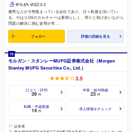
やりがいの口コミ
優秀な人が大勢集まっている会社であり、日々刺激を頂いてい
る。やはりGSのカルチャーは素晴らしく、周りと助け合いながら
問題の解決に挑む姿勢が常...
フォロー
評価の詳細を見る
19
モルガン・スタンレーMUFG証券株式会社（Morgan
Stanley MUFG Securities Co., Ltd.）
3.5
口コミ・評判
年収・給与明細
39
23
件
件
転職・中途面接
求人情報をチェック
14
件
証券業
東京都千代田区大手町1丁目9番7号大手町フィナンシャルシティサ