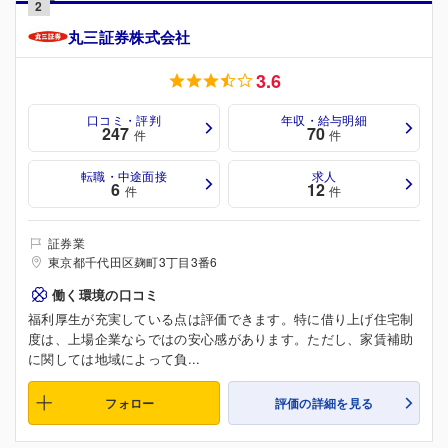
2
丸三証券株式会社
3.6
口コミ・評判
年収・給与明細
247
70
件
件
転職・中途面接
求人
6
12
件
件
証券業
東京都千代田区麹町3丁目3番6
働く環境の口コミ
福利厚生が充実している点は評価できます。特に借り上げ住宅制
度は、上場企業ならではの安心感があります。ただし、家賃補助
に関しては地域によって負...
フォロー
評価の詳細を見る