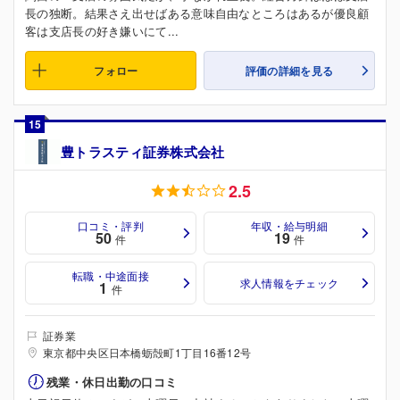
長の独断。結果さえ出せばある意味自由なところはあるが優良顧
客は支店長の好き嫌いにて...
フォロー
評価の詳細を見る
15
豊トラスティ証券株式会社
2.5
口コミ・評判
年収・給与明細
50
19
件
件
転職・中途面接
求人情報をチェック
1
件
証券業
東京都中央区日本橋蛎殻町1丁目16番12号
残業・休日出勤の口コミ