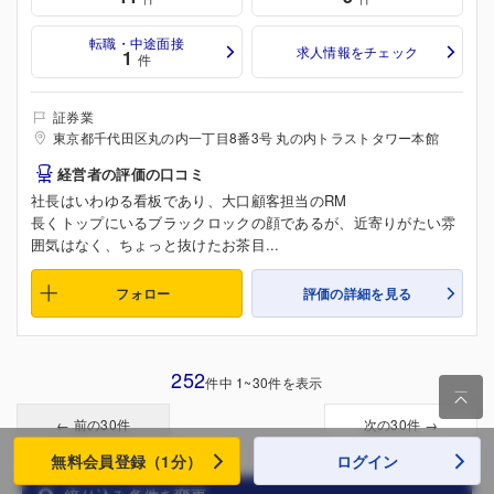
転職・中途面接
求人情報をチェック
1
件
証券業
東京都千代田区丸の内一丁目8番3号 丸の内トラストタワー本館
経営者の評価の口コミ
社長はいわゆる看板であり、大口顧客担当のRM
長くトップにいるブラックロックの顔であるが、近寄りがたい雰
囲気はなく、ちょっと抜けたお茶目...
フォロー
評価の詳細を見る
252
件中 1~30件を表示

← 前の30件
次の30件 →
無料会員登録（1分）
ログイン