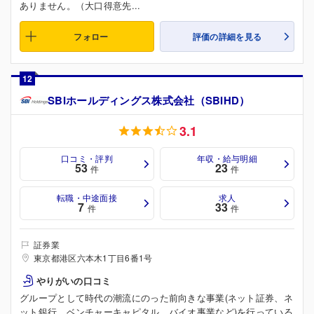
ありません。（大口得意先...
フォロー
評価の詳細を見る
12
SBIホールディングス株式会社（SBIHD）
3.1
口コミ・評判
年収・給与明細
53
23
件
件
転職・中途面接
求人
7
33
件
件
証券業
東京都港区六本木1丁目6番1号
やりがいの口コミ
グループとして時代の潮流にのった前向きな事業(ネット証券、ネ
ット銀行、ベンチャーキャピタル、バイオ事業など)を行っている