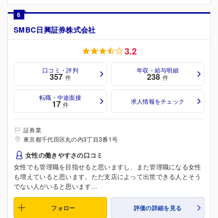
6
SMBC日興証券株式会社
3.2
口コミ・評判
年収・給与明細
357
238
件
件
転職・中途面接
求人情報をチェック
17
件
証券業
東京都千代田区丸の内3丁目3番1号
女性の働きやすさの口コミ
女性でも管理職を目指せると思いますし、また管理職になる女性
も増えていると思います。ただ支店によって出世できる人とそう
でない人がいると思います...
フォロー
評価の詳細を見る