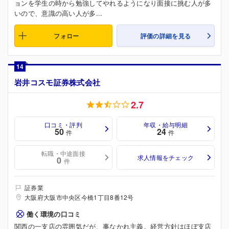
ョンを学生の時から勉強してやれるようになり面接に挑む人が多
いので、意識の高い人が多...
フォロー
評価の詳細を見る
14
岩井コスモ証券株式会社
2.7
口コミ・評判
年収・給与明細
50
24
件
件
転職・中途面接
求人情報をチェック
0
件
証券業
大阪府大阪市中央区今橋1丁目8番12号
働く環境の口コミ
関西の一支店の雰囲気だが、事なかれ主義。経営方針はほぼ支店