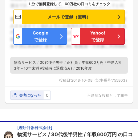
１分で無料登録して、60万社の口コミをチェック
メールで登録（無料）
Google
Yahoo!
で登録
で登録
物流サービス
30代後半男性
正社員
年収600万円
中途入社
3年～10年未満 (投稿時に退職済み)
2016年度
投稿日:
2018-10-08
（記事番号:
755803
）
参考になった
0
不適切な投稿として報告
[
理研計器株式会社
]
物流サービス
30代後半男性
年収600万円
の口コ