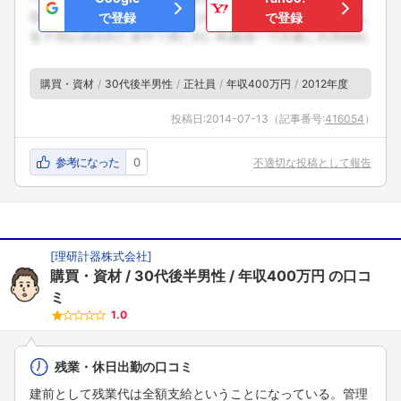
で登録
で登録
購買・資材
30代後半男性
正社員
年収400万円
2012年度
投稿日:
2014-07-13
（記事番号:
416054
）
参考になった
0
不適切な投稿として報告
[
理研計器株式会社
]
購買・資材
30代後半男性
年収400万円
の口コ
ミ
1.0
残業・休日出勤の口コミ
建前として残業代は全額支給ということになっている。管理