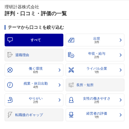
理研計器株式会社
評判・口コミ・評価の一覧
テーマから口コミを絞り込む
出世
すべて
3件
年収・給与
退職理由
2件
働く環境
ライバル企業
6件
1件
残業・休日出勤
長所・短所
4件
やりがい
女性の働きやすさ
2件
2件
経営者の評価
転職後のギャップ
1件