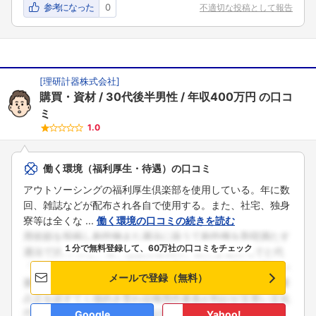
参考になった
0
不適切な投稿として報告
[
理研計器株式会社
]
購買・資材
30代後半男性
年収400万円
の口コ
ミ
1.0
働く環境（福利厚生・待遇）の口コミ
アウトソーシングの福利厚生倶楽部を使用している。年に数
回、雑誌などが配布され各自で使用する。また、社宅、独身
寮等は全くな ...
働く環境の口コミの続きを読む
１分で無料登録して、60万社の口コミをチェック
メールで登録（無料）
Google
Yahoo!