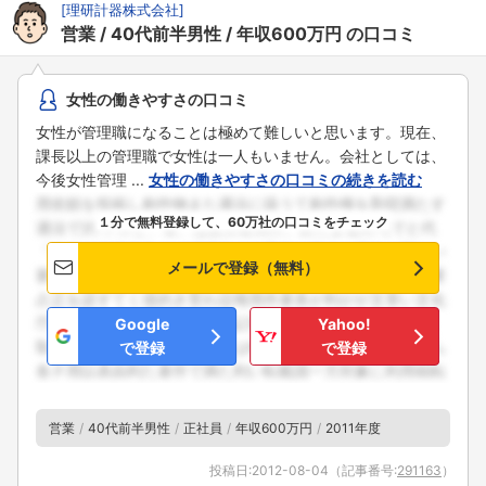
[
理研計器株式会社
]
営業
40代前半男性
年収600万円
の口コミ
女性の働きやすさの口コミ
女性が管理職になることは極めて難しいと思います。現在、
課長以上の管理職で女性は一人もいません。会社としては、
今後女性管理 ...
女性の働きやすさの口コミの続きを読む
１分で無料登録して、60万社の口コミをチェック
メールで登録（無料）
Google
Yahoo!
で登録
で登録
営業
40代前半男性
正社員
年収600万円
2011年度
投稿日:
2012-08-04
（記事番号:
291163
）