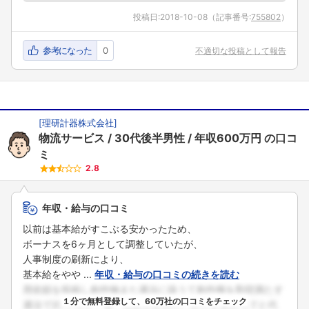
投稿日:
2018-10-08
（記事番号:
755802
）
参考になった
0
不適切な投稿として報告
[
理研計器株式会社
]
物流サービス
30代後半男性
年収600万円
の口コ
ミ
2.8
年収・給与の口コミ
以前は基本給がすこぶる安かったため、
ボーナスを6ヶ月として調整していたが、
人事制度の刷新により、
基本給をやや ...
年収・給与の口コミの続きを読む
１分で無料登録して、60万社の口コミをチェック