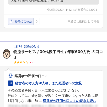
入社 3年未満 (投稿時に在職)
2023年度
投稿日:
2023-11-12
（記事番号:
942924
）
参考になった
0
不適切な投稿として報告
[
理研計器株式会社
]
物流サービス
30代後半男性
年収600万円
の口コ
ミ
2.8
経営者の評価の口コミ
経営者の考え方や人柄、また経営者への意見
今の経営者を良く言う人に出会った試しがない。
理由としては、好き嫌いが激しく一度嫌いになった人間は絶
対評価しない事に加 ...
経営者の評価の口コミの続きを読む