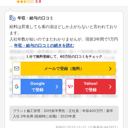
2.8
年収・給与の口コミ
給料は昇進しても雀の涙ほどしか上がらないと言われており
ます。
入社年数が短いのでまだわかりませんが、現状3年間で1万円
...
年収・給与の口コミの続きを読む
１分で無料登録して、60万社の口コミをチェック
メールで登録（無料）
Google
Yahoo!
で登録
で登録
プラント施工管理
20代前半男性
正社員
年収400万円
新卒
入社 3年未満 (投稿時に在職)
2023年度
投稿日:
2023-11-12
（記事番号:
942927
）