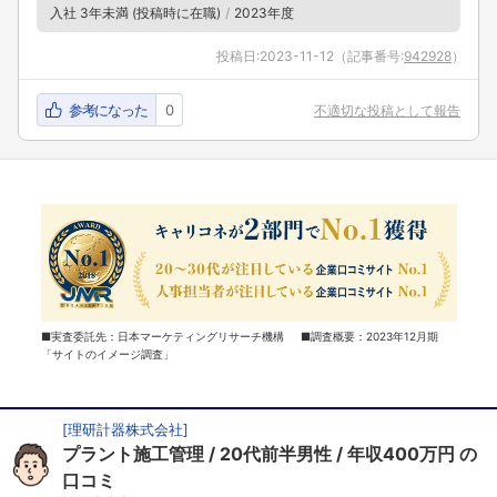
入社 3年未満 (投稿時に在職)
2023年度
投稿日:
2023-11-12
（記事番号:
942928
）
参考になった
0
不適切な投稿として報告
■実査委託先：日本マーケティングリサーチ機構 ■調査概要：2023年12月期
「サイトのイメージ調査」
[
理研計器株式会社
]
プラント施工管理
20代前半男性
年収400万円
の
口コミ