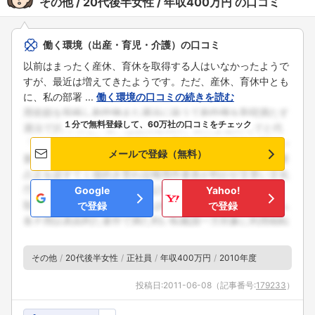
その他
20代後半女性
年収400万円
の口コミ
働く環境（出産・育児・介護）の口コミ
以前はまったく産休、育休を取得する人はいなかったようで
すが、最近は増えてきたようです。ただ、産休、育休中とも
に、私の部署 ...
働く環境の口コミの続きを読む
１分で無料登録して、60万社の口コミをチェック
メールで登録（無料）
Google
Yahoo!
で登録
で登録
その他
20代後半女性
正社員
年収400万円
2010年度
投稿日:
2011-06-08
（記事番号:
179233
）