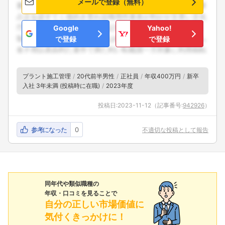
メールで登録（無料）
Google
Yahoo!
で登録
で登録
プラント施工管理
20代前半男性
正社員
年収400万円
新卒
入社 3年未満 (投稿時に在職)
2023年度
投稿日:
2023-11-12
（記事番号:
942926
）
参考になった
0
不適切な投稿として報告
同年代や類似職種の
年収・口コミを見ることで
自分の正しい市場価値に
気付くきっかけに！