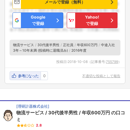
メールで登録（無料）
Google
Yahoo!
で登録
で登録
物流サービス
30代後半男性
正社員
年収600万円
中途入社
3年～10年未満 (投稿時に退職済み)
2016年度
投稿日:
2018-10-08
（記事番号:
755799
）
参考になった
0
不適切な投稿として報告
[
理研計器株式会社
]
物流サービス
30代後半男性
年収600万円
の口コ
ミ
2.8