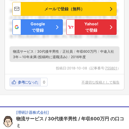
メールで登録（無料）
Google
Yahoo!
で登録
で登録
物流サービス
30代後半男性
正社員
年収600万円
中途入社
3年～10年未満 (投稿時に退職済み)
2016年度
投稿日:
2018-10-08
（記事番号:
755801
）
参考になった
0
不適切な投稿として報告
[
理研計器株式会社
]
物流サービス
30代後半男性
年収600万円
の口コ
ミ