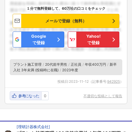
１分で無料登録して、60万社の口コミをチェック
メールで登録（無料）
Google
Yahoo!
で登録
で登録
プラント施工管理
20代前半男性
正社員
年収400万円
新卒
入社 3年未満 (投稿時に在職)
2023年度
投稿日:
2023-11-12
（記事番号:
942925
）
参考になった
0
不適切な投稿として報告
[
理研計器株式会社
]