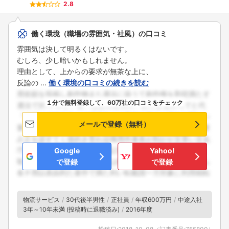
2.8
働く環境（職場の雰囲気・社風）の口コミ
雰囲気は決して明るくはないです。
むしろ、少し暗いかもしれません。
理由として、上からの要求が無茶な上に、
反論の ...
働く環境の口コミの続きを読む
１分で無料登録して、60万社の口コミをチェック
メールで登録（無料）
Google
Yahoo!
で登録
で登録
物流サービス
30代後半男性
正社員
年収600万円
中途入社
3年～10年未満 (投稿時に退職済み)
2016年度
フォローしました