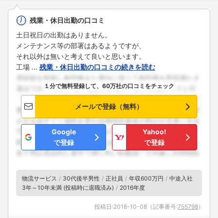
残業・休日出勤の口コミ
土日祝日の出勤はありません。
メンテナンス等の部署はあるようですが、
それ以外は無いと考えて良いと思います。
工場 ...
残業・休日出勤の口コミの続きを読む
１分で無料登録して、60万社の口コミをチェック
メールで登録（無料）
Google
Yahoo!
で登録
で登録
物流サービス
30代後半男性
正社員
年収600万円
中途入社
3年～10年未満 (投稿時に退職済み)
2016年度
投稿日:
2018-10-08
（記事番号:
755798
）