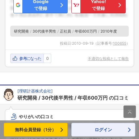
Google
Yahoo!
で登録
で登録
研究開発
30代後半男性
正社員
年収600万円
2010年度
投稿日:
2010-09-19
（記事番号:
100655
）
参考になった
0
不適切な投稿として報告
[
理研計器株式会社
]
研究開発
30代後半男性
年収600万円
の口コミ

やりがいの口コミ
仕事は分業に近いので、一人で開発全体を受け持つようなこ
無料会員登録（1分）
ログイン
とはない。