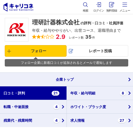
検索
ログイン
無料登録
メニュー
理研計器株式会社
の評判・口コミ・社員評価
年収・給与ややりがい、出世コース、退職理由まで
2.9
35
レポート数
件
フォロー
レポート投稿
フォロー企業に新着口コミが追加されるとメールで通知します
企業
トップ
口コミ・
評判
21
年収・
給与明細
8
転職・
中途面接
4
ホワイト・
ブラック度
残業代・
残業時間
4
求人情報
27