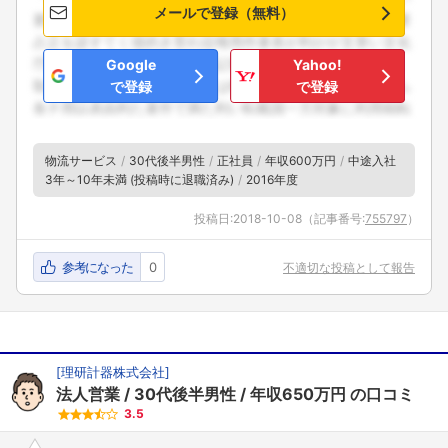
メールで登録（無料）
Google
Yahoo!
で登録
で登録
物流サービス
30代後半男性
正社員
年収600万円
中途入社
3年～10年未満 (投稿時に退職済み)
2016年度
投稿日:
2018-10-08
（記事番号:
755797
）
参考になった
0
不適切な投稿として報告
[
理研計器株式会社
]
法人営業
30代後半男性
年収650万円
の口コミ
3.5