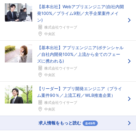
【基本出社】Webアプリエンジニア(自社内開
発100%／プライム9割／大手企業案件メイ
ン)
株式会社ウイサーブ
中央区
【基本出社】アプリエンジニア(ポテンシャル
／自社内開発100%／上流から全てのフェー
ズに携われる)
株式会社ウイサーブ
中央区
【リーダー】アプリ開発エンジニア（プライ
ム案件90％／上流工程／WLB推進企業）
フォローしました
株式会社ウイサーブ
中央区
こちらの企業もフォローしませんか？
求人情報をもっと読む
全49件