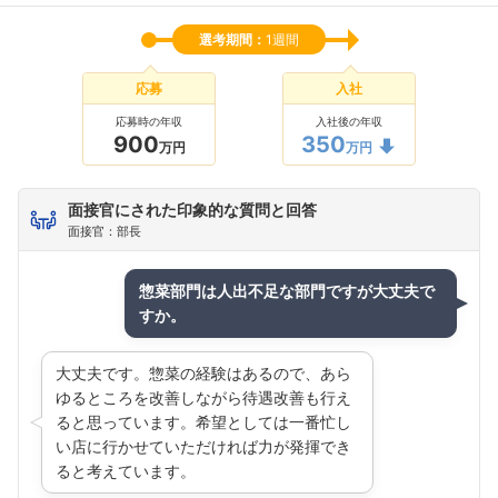
選考期間：
1週間
応募
入社
応募時の年収
入社後の年収
900
350
万円
万円
面接官にされた印象的な質問と回答
面接官：部長
惣菜部門は人出不足な部門ですが大丈夫で
すか。
大丈夫です。惣菜の経験はあるので、あら
ゆるところを改善しながら待遇改善も行え
ると思っています。希望としては一番忙し
い店に行かせていただければ力が発揮でき
ると考えています。