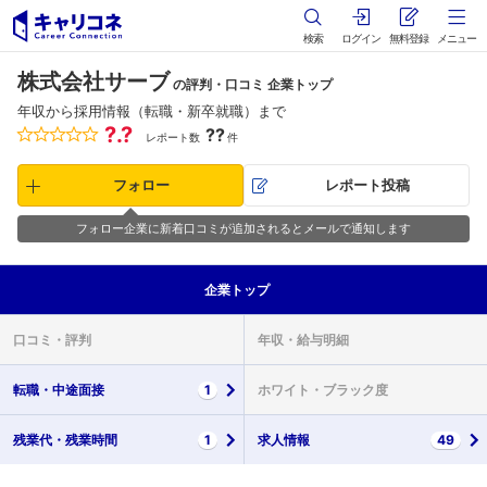
検索
ログイン
無料登録
メニュー
株式会社サーブ
の評判・口コミ 企業トップ
年収から採用情報（転職・新卒就職）まで
?.?
??
レポート数
件
フォロー
レポート投稿
フォロー企業に新着口コミが追加されるとメールで通知します
企業
トップ
口コミ・
評判
年収・
給与明細
転職・
中途面接
1
ホワイト・
ブラック度
残業代・
残業時間
1
求人情報
49