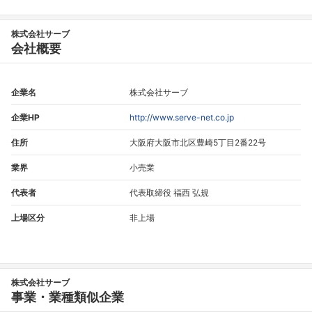
株式会社サーブ
会社概要
企業名
株式会社サーブ
企業HP
http://www.serve-net.co.jp
住所
大阪府大阪市北区豊崎5丁目2番22号
業界
小売業
代表者
代表取締役 福西 弘規
上場区分
非上場
株式会社サーブ
事業・業種類似企業