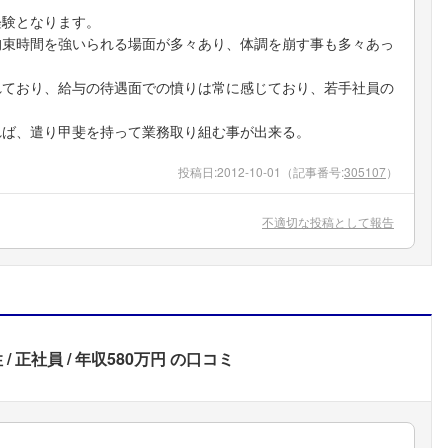
経験となります。
拘束時間を強いられる場面が多々あり、体調を崩す事も多々あっ
れており、給与の待遇面での憤りは常に感じており、若手社員の
れば、遣り甲斐を持って業務取り組む事が出来る。
投稿日:
2012-10-01
（記事番号:
305107
）
不適切な投稿として報告
性
正社員
年収580万円
の口コミ