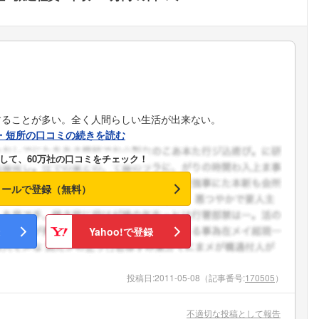
することが多い。全く人間らしい生活が出来ない。
・短所の口コミの続きを読む
して、60万社の口コミをチェック！
メールで登録（無料）
Yahoo!で登録
投稿日:
2011-05-08
（記事番号:
170505
）
フォローしました
不適切な投稿として報告