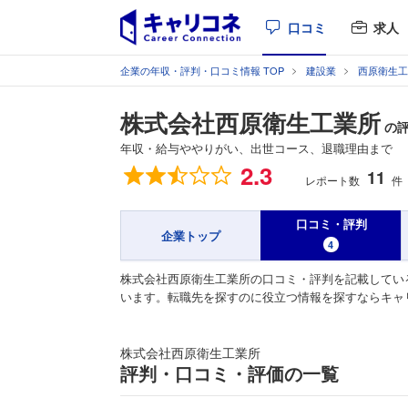
口コミ
求人
企業の年収・評判・口コミ情報 TOP
建設業
西原衛生工
株式会社西原衛生工業所
の
年収・給与ややりがい、出世コース、退職理由まで
総合評価
2.3
11
レポート数
件
口コミ・評判
企業トップ
4
株式会社西原衛生工業所の口コミ・評判を記載してい
います。転職先を探すのに役立つ情報を探すならキャ
株式会社西原衛生工業所
評判・口コミ・評価の一覧