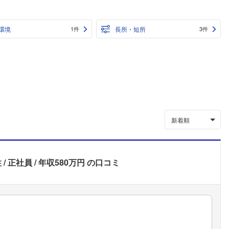
環境
長所・短所
1件
3件
新着順
性
正社員
年収580万円
の口コミ