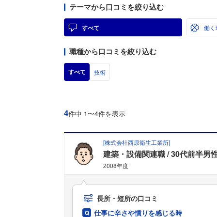
テーマから口コミを絞り込む
すべて
働く
職種から口コミを絞り込む
すべて
技術
4
件中 1〜4件を表示
[
株式会社西原衛生工業所
]
建築・設備関連職
30代前半男
2008年度
長所・短所の口コミ
仕事に辛さや憤りを感じる時