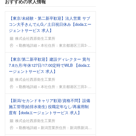
おすすめの求人情報
【東京/未経験・第二新卒歓迎】法人営業 サブ
コン大手きんでんG／土日祝日休み【dodaエー
ジェントサービス 求人】
株式会社西原衛生工業所
勤務地
＜勤務地詳細＞本社住所：東京都港区三田3-5-27
【東京/第二新卒歓迎】建設ディレクター 賞与
7.8カ月/年休127日/17:00定時でWLB 【dodaエ
ージェントサービス 求人】
株式会社西原衛生工業所
勤務地
＜勤務地詳細＞本社住所：東京都港区三田3-5-27
【新潟/セカンドキャリア歓迎/資格不問】設備
施工管理(給排水衛生) 役職定年なし/再雇用制
度有【dodaエージェントサービス 求人】
株式会社西原衛生工業所
勤務地
＜勤務地詳細＞新潟営業所住所：新潟県新潟市中央区三