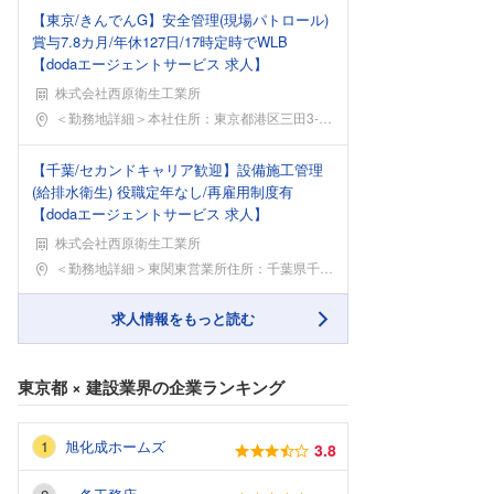
【東京/きんでんG】安全管理(現場パトロール)
賞与7.8カ月/年休127日/17時定時でWLB
【dodaエージェントサービス 求人】
株式会社西原衛生工業所
勤務地
＜勤務地詳細＞本社住所：東京都港区三田3-5-27
【千葉/セカンドキャリア歓迎】設備施工管理
(給排水衛生) 役職定年なし/再雇用制度有
【dodaエージェントサービス 求人】
株式会社西原衛生工業所
勤務地
＜勤務地詳細＞東関東営業所住所：千葉県千葉市稲毛区
求人情報をもっと読む
東京都
×
建設業界
の企業ランキング
旭化成ホームズ
3.8