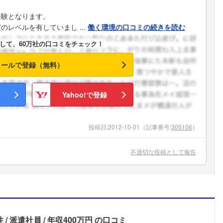
経験となります。
レベルを有していまし ...
働く環境の口コミの続きを読む
して、60万社の口コミをチェック！
メールで登録（無料）
Yahoo!で登録
投稿日:
2012-10-01
（記事番号:
305106
）
不適切な投稿として報告
性
派遣社員
年収400万円
の口コミ