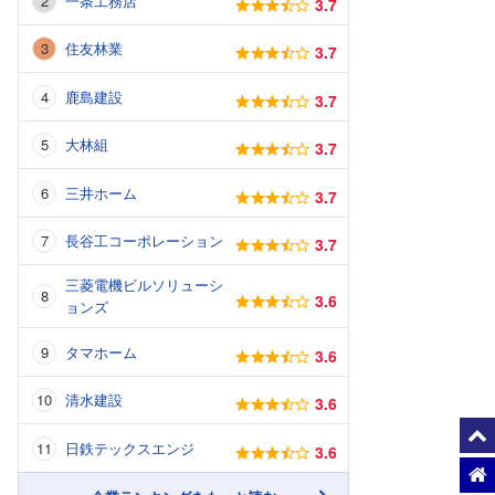
一条工務店
3.7
住友林業
3.7
鹿島建設
3.7
大林組
3.7
三井ホーム
3.7
長谷工コーポレーション
3.7
三菱電機ビルソリューシ
3.6
ョンズ
タマホーム
3.6
清水建設
3.6
日鉄テックスエンジ
3.6