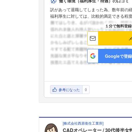
働く環境（福利厚生・待遇）の口コミ
訳があって退職してしまった為、数年前の
福利厚生に対しては、比較的満足できる程度の
１分で無料登録
Googleで登録
参考になった
0
[
株式会社西原衛生工業所
]
CADオペレーター
30代後半女