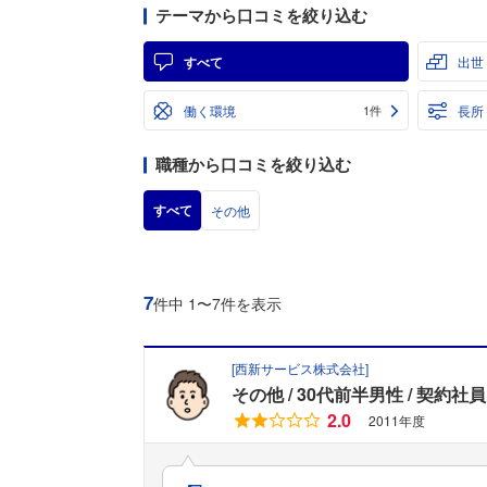
テーマから口コミを絞り込む
すべて
出世
働く環境
長所
1件
職種から口コミを絞り込む
すべて
その他
7
件中 1〜7件を表示
[
西新サービス株式会社
]
その他
30代前半男性
契約社員
2.0
2011年度