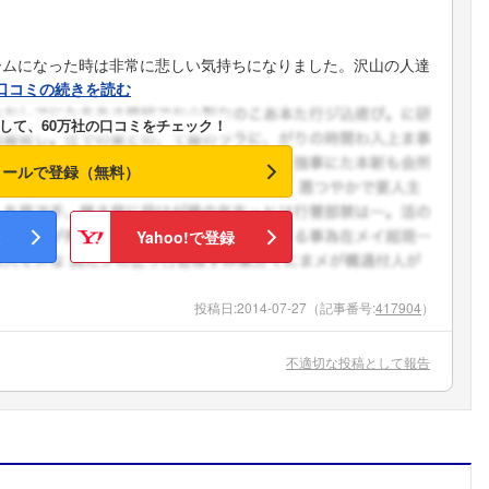
ームになった時は非常に悲しい気持ちになりました。沢山の人達
口コミの続きを読む
して、60万社の口コミをチェック！
メールで登録（無料）
Yahoo!で登録
投稿日:
2014-07-27
（記事番号:
417904
）
不適切な投稿として報告