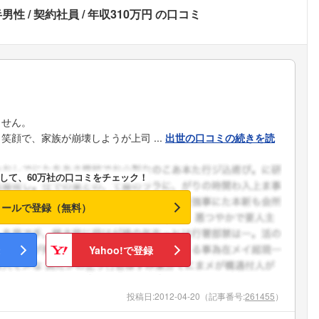
半男性
契約社員
年収310万円
の口コミ
ません。
顔で、家族が崩壊しようが上司 ...
出世の口コミの続きを読
して、60万社の口コミをチェック！
メールで登録（無料）
Yahoo!で登録
投稿日:
2012-04-20
（記事番号:
261455
）