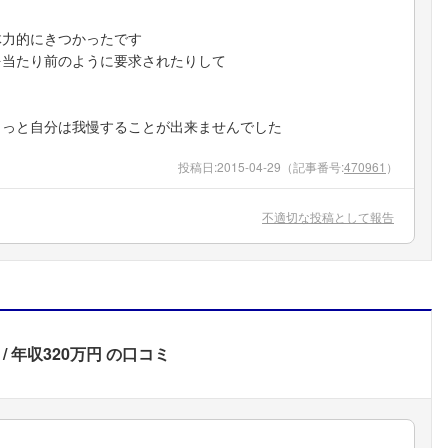
体力的にきつかったです
を当たり前のように要求されたりして
ょっと自分は我慢することが出来ませんでした
投稿日:
2015-04-29
（記事番号:
470961
）
不適切な投稿として報告
年収320万円
の口コミ