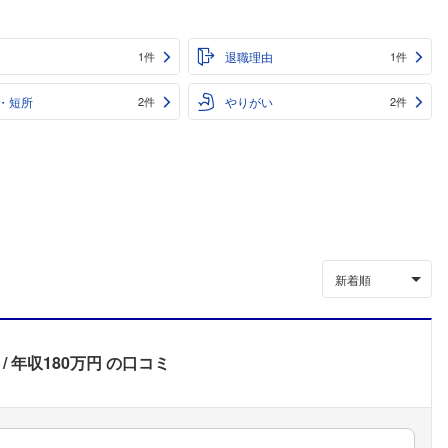
退職理由
1件
1件
・短所
やりがい
2件
2件
新着順
年収180万円
の口コミ