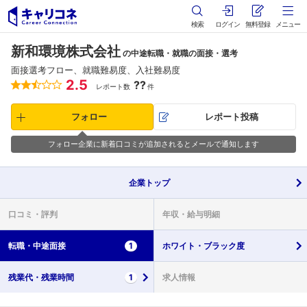
検索
ログイン
無料登録
メニュー
新和環境株式会社
の中途転職・就職の面接・選考
面接選考フロー、就職難易度、入社難易度
2.5
??
レポート数
件
フォロー
レポート投稿
フォロー企業に新着口コミが追加されるとメールで通知します
企業
トップ
口コミ・
評判
年収・
給与明細
転職・
中途面接
1
ホワイト・
ブラック度
残業代・
残業時間
1
求人情報