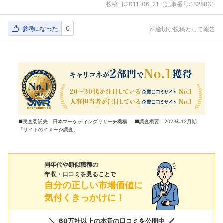
投稿日:
2011-06-21
（記事番号:
182883
）
参考になった
0
不適切な投稿として報告
■実査委託先：日本マーケティングリサーチ機構 ■調査概要：2023年12月期
「サイトのイメージ調査」
同年代や類似職種の
年収・口コミを見ることで
自分の正しい市場価値に
気付くきっかけに！
60万社以上の本音の口コミを公開中