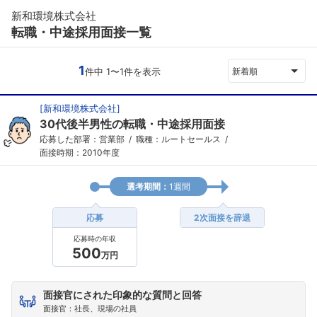
新和環境株式会社
転職・中途採用面接一覧
1
件中 1〜1件を表示
新着順
[
新和環境株式会社
]
30代後半男性の転職・中途採用面接
応募した部署：営業部
職種：ルートセールス
面接時期：2010年度
選考期間：
1週間
応募
2次面接を辞退
応募時の年収
500
万円
面接官にされた印象的な質問と回答
面接官：社長、現場の社員