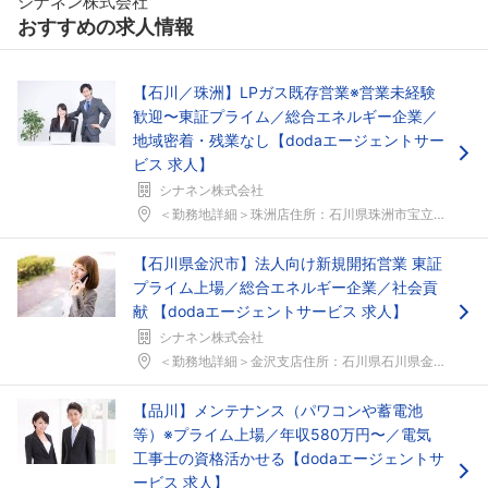
シナネン株式会社
おすすめの求人情報
【石川／珠洲】LPガス既存営業※営業未経験
歓迎〜東証プライム／総合エネルギー企業／
地域密着・残業なし【dodaエージェントサー
ビス 求人】
シナネン株式会社
＜勤務地詳細＞珠洲店住所：石川県珠洲市宝立町春日野...
【石川県金沢市】法人向け新規開拓営業 東証
プライム上場／総合エネルギー企業／社会貢
献 【dodaエージェントサービス 求人】
シナネン株式会社
＜勤務地詳細＞金沢支店住所：石川県石川県金沢市佐奇...
【品川】メンテナンス（パワコンや蓄電池
等）※プライム上場／年収580万円〜／電気
工事士の資格活かせる【dodaエージェントサ
ービス 求人】