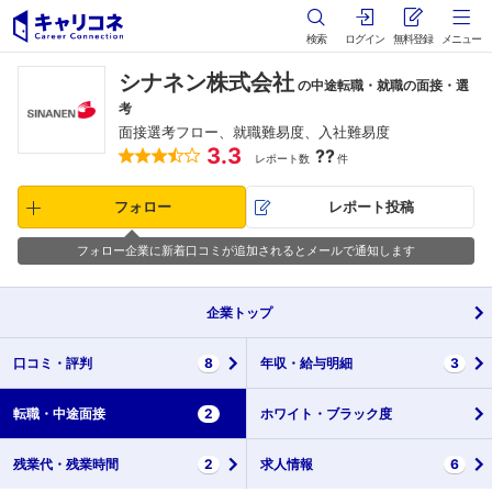
検索
ログイン
無料登録
メニュー
シナネン株式会社
の中途転職・就職の面接・選
考
面接選考フロー、就職難易度、入社難易度
3.3
??
レポート数
件
フォロー
レポート投稿
フォロー企業に新着口コミが追加されるとメールで通知します
企業
トップ
口コミ・
評判
8
年収・
給与明細
3
転職・
中途面接
2
ホワイト・
ブラック度
残業代・
残業時間
2
求人情報
6