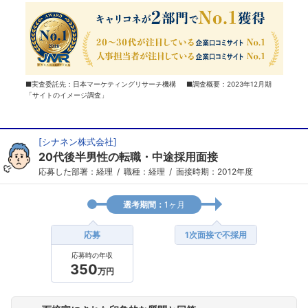
■実査委託先：日本マーケティングリサーチ機構 ■調査概要：2023年12月期
「サイトのイメージ調査」
[
シナネン株式会社
]
20代後半男性の転職・中途採用面接
応募した部署：経理
職種：経理
面接時期：2012年度
選考期間：
1ヶ月
応募
1次面接で不採用
応募時の年収
350
万円