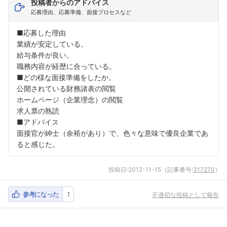
投稿者からのアドバイス
応募理由、応募準備、面接プロセスなど
■応募した理由
業績が安定している。
給与条件が良い。
職務内容が経歴に合っている。
■どの様な面接準備をしたか。
公開されている財務諸表の閲覧
ホームページ（企業理念）の閲覧
求人票の熟読
■アドバイス
面接官が紳士（余裕があり）で、色々な意味で優良企業であ
ると感じた。
投稿日:
2012-11-15
（記事番号:
317270
）
参考になった
1
不適切な投稿として報告