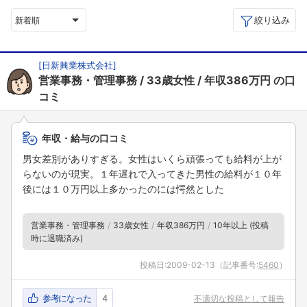
絞り込み
新着順
[
日新興業株式会社
]
営業事務・管理事務
33歳女性
年収386万円
の口
コミ
年収・給与の口コミ
男女差別がありすぎる。女性はいくら頑張っても給料が上が
らないのが現実。１年遅れで入ってきた男性の給料が１０年
後には１０万円以上多かったのには愕然とした
営業事務・管理事務
33歳女性
年収386万円
10年以上 (投稿
時に退職済み)
投稿日:
2009-02-13
（記事番号:
5460
）
参考になった
4
不適切な投稿として報告