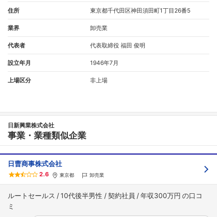
住所
東京都千代田区神田須田町1丁目26番5
業界
卸売業
代表者
代表取締役 福田 俊明
設立年月
1946年7月
上場区分
非上場
日新興業株式会社
事業・業種類似企業
日曹商事株式会社
2.6
東京都
卸売業
ルートセールス
10代後半男性
契約社員
年収300万円