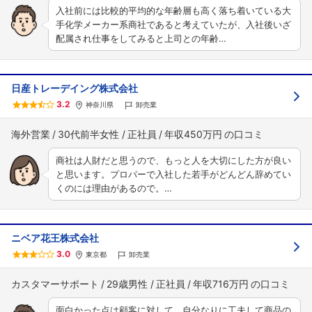
入社前には比較的平均的な年齢層も高く落ち着いている大
手化学メーカー系商社であると考えていたが、入社後いざ
配属され仕事をしてみると上司との年齢…
日産トレーデイング株式会社
3.2
神奈川県
卸売業
海外営業
30代前半女性
正社員
年収450万円
商社は人財だと思うので、もっと人を大切にした方が良い
と思います。プロパーで入社した若手がどんどん辞めてい
くのには理由があるので。…
ニベア花王株式会社
3.0
東京都
卸売業
カスタマーサポート
29歳男性
正社員
年収716万円
面白かった点は顧客に対して、自分なりに工夫して商品の