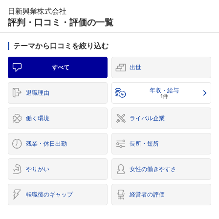
日新興業株式会社
評判・口コミ・評価の一覧
テーマから口コミを絞り込む
すべて
出世
年収・給与
退職理由
1件
働く環境
ライバル企業
残業・休日出勤
長所・短所
やりがい
女性の働きやすさ
転職後のギャップ
経営者の評価