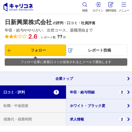
検索
ログイン
無料登録
メニュー
日新興業株式会社
の評判・口コミ・社員評価
年収・給与ややりがい、出世コース、退職理由まで
2.6
??
レポート数
件
フォロー
レポート投稿
フォロー企業に新着口コミが追加されるとメールで通知します
企業
トップ
口コミ・
評判
1
年収・
給与明細
2
転職・
中途面接
ホワイト・
ブラック度
残業代・
残業時間
求人情報
2