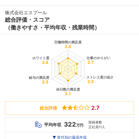
株式会社エスプール
総合評価・スコア
（働きやすさ・平均年収・残業時間）
2.7
総合評価
投稿者数
322
平均年収
万円
正社員11人
世代別
20代
▼ 世代別の最高年収
30代
40代