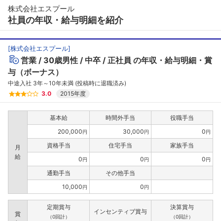
株式会社エスプール
社員の年収・給与明細を紹介
[
株式会社エスプール
]
営業
30歳男性
中卒
正社員
の年収・給与明細・賞
与（ボーナス）
中途入社 3年～10年未満 (投稿時に退職済み)
3.0
2015年度
基本給
時間外手当
役職手当
200,000
30,000
0
円
円
円
資格手当
住宅手当
家族手当
月
給
0
0
0
円
円
円
通勤手当
その他手当
10,000
0
円
円
定期賞与
決算賞与
インセンティブ賞与
賞
（0回計）
（0回計）