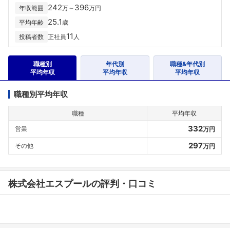
242
396
年収範囲
万～
万円
25.1
平均年齢
歳
11
投稿者数
正社員
人
職種別
年代別
職種&年代別
平均年収
平均年収
平均年収
職種別平均年収
職種
平均年収
332
営業
万円
297
その他
万円
株式会社エスプールの評判・口コミ