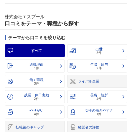
株式会社エスプール
口コミをテーマ・職種から探す
テーマから口コミを絞り込む
出世
すべて
3件
退職理由
年収・給与
1件
2件
働く環境
ライバル企業
3件
残業・休日出勤
長所・短所
2件
4件
やりがい
女性の働きやすさ
4件
1件
転職後のギャップ
経営者の評価