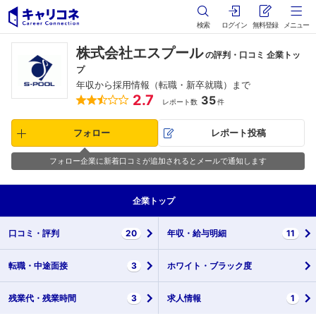
検索
ログイン
無料登録
メニュー
株式会社エスプール
の評判・口コミ 企業トッ
プ
年収から採用情報（転職・新卒就職）まで
2.7
35
レポート数
件
フォロー
レポート投稿
フォロー企業に新着口コミが追加されるとメールで通知します
企業
トップ
口コミ・
評判
20
年収・
給与明細
11
転職・
中途面接
3
ホワイト・
ブラック度
残業代・
残業時間
3
求人情報
1