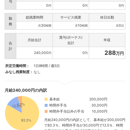
与
0
0
0
円
円
円
総残業時間
サービス残業
休日出勤
勤
務
30
10
0
月
時間
月
時間
月
日
賞与(ボーナス)
月給合計
年収
合計
合
計
288
240,000
0
万円
円
円
所定労働時間：
1日8時間 / 週5日
みなし残業制度：
なし
月給240,000円の内訳
基本給
200,000円
時間外手当
30,000円
時間外手当以外の手当
10,000円
月給240,000円の内訳として、基本給が200,000円
で83.3％、時間外手当が30,000円で12.5％、時間