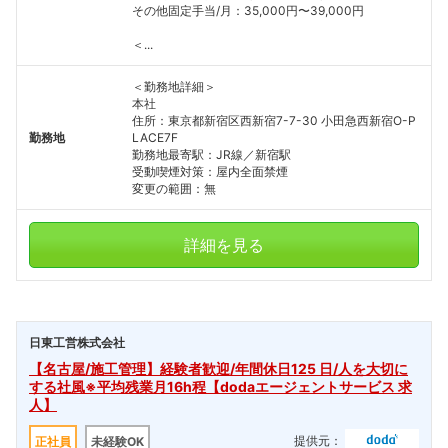
その他固定手当/月：35,000円〜39,000円
＜...
＜勤務地詳細＞
本社
住所：東京都新宿区西新宿7-7-30 小田急西新宿O-P
勤務地
LACE7F
勤務地最寄駅：JR線／新宿駅
受動喫煙対策：屋内全面禁煙
変更の範囲：無
詳細を見る
日東工営株式会社
【名古屋/施工管理】経験者歓迎/年間休日125 日/人を大切に
する社風※平均残業月16h程【dodaエージェントサービス 求
人】
提供元：
正社員
未経験OK