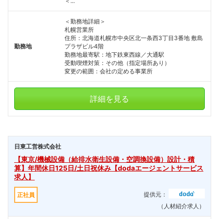
＜...
＜勤務地詳細＞
札幌営業所
住所：北海道札幌市中央区北一条西3丁目3番地 敷島
勤務地
プラザビル4階
勤務地最寄駅：地下鉄東西線／大通駅
受動喫煙対策：その他（指定場所あり）
変更の範囲：会社の定める事業所
詳細を見る
日東工営株式会社
【東京/機械設備（給排水衛生設備・空調換設備）設計・積
算】年間休日125日/土日祝休み【dodaエージェントサービス
求人】
提供元：
正社員
フォローしました
（人材紹介求人）