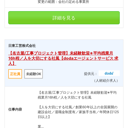
変更の範囲：会社の定める事業所
詳細を見る
日東工営株式会社
【名古屋/工事プロジェクト管理】未経験歓迎※平均残業月
16h程／人を大切にする社風【dodaエージェントサービス 求
人】
提供元：
正社員
未経験OK
（人材紹介求人）
【名古屋/工事プロジェクト管理】未経験歓迎※平均
残業月16h程／人を大切にする社風
【人を大切にする社風／創業60年以上の全国展開の
仕事内容
建設会社／退職金制度有／家族手当有／年間休日125
日以上】
業...