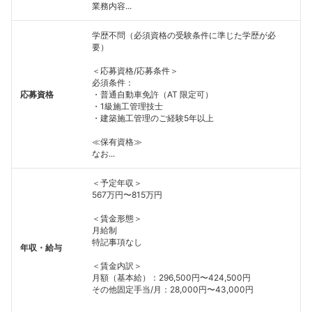
業務内容...
学歴不問（必須資格の受験条件に準じた学歴が必
要）
＜応募資格/応募条件＞
必須条件：
応募資格
・普通自動車免許（AT 限定可）
・1級施工管理技士
・建築施工管理のご経験5年以上
≪保有資格≫
なお...
＜予定年収＞
567万円〜815万円
＜賃金形態＞
月給制
特記事項なし
年収・給与
＜賃金内訳＞
月額（基本給）：296,500円〜424,500円
その他固定手当/月：28,000円〜43,000円