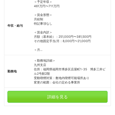
＜予定年収＞
461万円〜711万円
＜賃金形態＞
月給制
特記事項なし
年収・給与
＜賃金内訳＞
月額（基本給）：251,000円〜381,500円
その他固定手当/月：8,000円〜21,000円
＜月...
＜勤務地詳細＞
九州支店
住所：福岡県福岡市博多区店屋町1-35 博多三井ビ
勤務地
ル2号館2階
受動喫煙対策：敷地内喫煙可能場所あり
変更の範囲：会社の定める事業所
詳細を見る