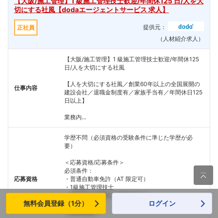
【大阪/施工管理】1 級施工管理技士歓迎/年間休125 日/人を大
切にする社風【dodaエージェントサービス 求人】
提供元：
正社員
（人材紹介求人）
【大阪/施工管理】1 級施工管理技士歓迎/年間休125
日/人を大切にする社風
【人を大切にする社風／創業60年以上の全国展開の
仕事内容
建設会社／退職金制度有／家族手当有／年間休日125
日以上】
業務内...
学歴不問（必須資格の受験条件に準じた学歴が必
要）
＜応募資格/応募条件＞
必須条件：

応募資格
・普通自動車免許（AT 限定可）
・1級施工管理技士
・建築施工管理のご経験5年以上
無料会員登録（1分）
ログイン
≪保有資格≫