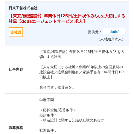
日東工営株式会社
【東京/構造設計】年間休日125日/土日祝休み/人を大切にする
社風【dodaエージェントサービス 求人】
提供元：
正社員
（人材紹介求人）
【東京/構造設計】年間休日125日/土日祝休み/人を大
切にする社風
【人を大切にする社風／創業60年以上の全国展開の
仕事内容
建設会社／退職金制度有／家族手当有／年間休日125
日以上】
業務内容：鉄骨造を...
学歴不問
＜応募資格/応募条件＞
必須条件：
・構造設計に関する知識や経験のある方
応募資格
歓迎条件：