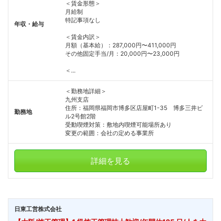
＜賃金形態＞
月給制
特記事項なし
年収・給与
＜賃金内訳＞
月額（基本給）：287,000円〜411,000円
その他固定手当/月：20,000円〜23,000円
＜...
＜勤務地詳細＞
九州支店
住所：福岡県福岡市博多区店屋町1-35 博多三井ビ
勤務地
ル2号館2階
受動喫煙対策：敷地内喫煙可能場所あり
変更の範囲：会社の定める事業所
詳細を見る
日東工営株式会社