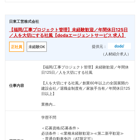
日東工営株式会社
【福岡/工事プロジェクト管理】未経験歓迎／年間休日125日
／人を大切にする社風【dodaエージェントサービス 求人】
提供元：
正社員
未経験OK
（人材紹介求人）
【福岡/工事プロジェクト管理】未経験歓迎／年間休
日125日／人を大切にする社風
【人を大切にする社風／創業60年以上の全国展開の
仕事内容
建設会社／退職金制度有／家族手当有／年間休日125
日以上】
業務内...
学歴不問
＜応募資格/応募条件＞
必須条件：≪業種未経験歓迎≫≪第二新卒歓迎≫
・普通自動車免許（AT限定可）