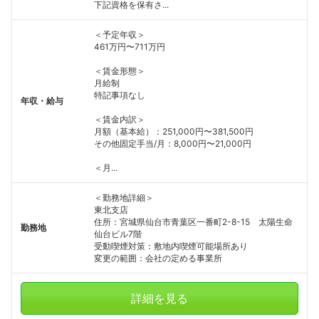
下記資格を保有さ...
＜予定年収＞
461万円〜711万円
＜賃金形態＞
月給制
特記事項なし
年収・給与
＜賃金内訳＞
月額（基本給）：251,000円〜381,500円
その他固定手当/月：8,000円〜21,000円
＜月...
＜勤務地詳細＞
東北支店
住所：宮城県仙台市青葉区一番町2-8-15 太陽生命
勤務地
仙台ビル7階
受動喫煙対策：敷地内喫煙可能場所あり
変更の範囲：会社の定める事業所
詳細を見る