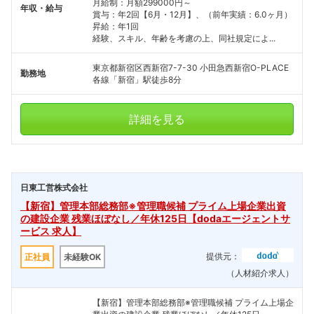
月給制：月額299000円～
年収・給与
賞与：年2回【6月・12月】、（前年実績：6.0ヶ月）
昇給：年1回
経験、スキル、年齢を考慮の上、同社規定によ...
東京都新宿区西新宿7-7-30 小田急西新宿O-PLACE
勤務地
各線「新宿」駅徒歩8分
詳細を見る
日東工営株式会社
【新宿】管理本部総務部※管理職候補 プライム上場企業出資
の建設企業 残業ほぼなし／年休125日【dodaエージェントサ
ービス 求人】
提供元：
正社員
未経験OK
（人材紹介求人）
【新宿】管理本部総務部※管理職候補 プライム上場企