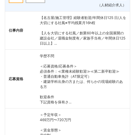
（人材紹介求人）
【名古屋/施工管理】経験者歓迎/年間休日125 日/人を
大切にする社風※平均残業月16h程
仕事内容
【人を大切にする社風／創業60年以上の全国展開の
建設会社／退職金制度有／家族手当有／年間休日125
日以上】...
学歴不問
＜応募資格/応募条件＞
必須条件：≪業種未経験歓迎≫≪第二新卒歓迎≫
・普通自動車免許（AT限定可）
応募資格
・建築学科出身の方または、何らかの現場経験のあ
る方
歓迎条件
下記資格を保有さ...
＜予定年収＞
469万円〜720万円
＜賃金形態＞