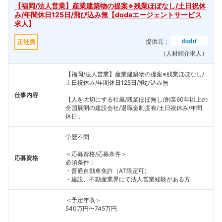
【福岡/法人営業】産業建築物の提案※残業ほぼなし/土日祝休
み/年間休日125日/飛び込み無【dodaエージェントサービス
求人】
提供元：
正社員
（人材紹介求人）
【福岡/法人営業】産業建築物の提案※残業ほぼなし/
土日祝休み/年間休日125日/飛び込み無
仕事内容
【人を大切にする社風/残業ほぼ無し/創業60年以上の
全国展開の建設会社/退職金制度有/土日祝休み/年間
休日...
学歴不問
＜応募資格/応募条件＞
応募資格
必須条件：
・普通自動車免許（AT限定可）
・建設、不動産業界にて法人営業経験がある方
＜予定年収＞
540万円〜745万円