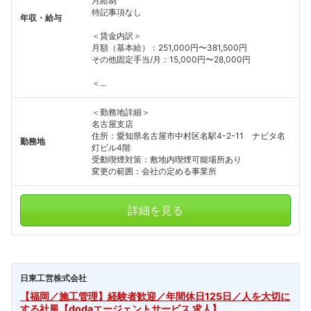
月給制
特記事項なし
年収・給与
＜賃金内訳＞
月額（基本給）：251,000円〜381,500円
その他固定手当/月：15,000円〜28,000円
＜...
＜勤務地詳細＞
名古屋支店
住所：愛知県名古屋市中村区名駅4-2-11 ナビタ名
勤務地
灯ビル4階
受動喫煙対策：敷地内喫煙可能場所あり
変更の範囲：会社の定める事業所
詳細を見る
日東工営株式会社
【福岡／施工管理】経験者歓迎／年間休日125日／人を大切に
する社風【dodaエージェントサービス 求人】