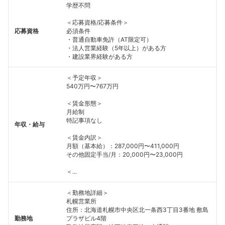
学歴不問
＜応募資格/応募条件＞
応募資格
必須条件
・普通自動車免許（AT限定可）
・法人営業経験（5年以上）がある方
・建設業界経験がある方
＜予定年収＞
540万円〜767万円
＜賃金形態＞
月給制
特記事項なし
年収・給与
＜賃金内訳＞
月額（基本給）：287,000円〜411,000円
その他固定手当/月：20,000円〜23,000円
＜...
＜勤務地詳細＞
札幌営業所
住所：北海道札幌市中央区北一条西3丁目3番地 敷島
勤務地
プラザビル4階