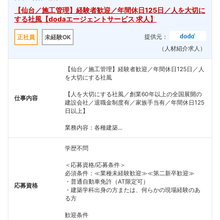
【仙台／施工管理】経験者歓迎／年間休日125日／人を大切に
する社風【dodaエージェントサービス 求人】
提供元：
正社員
未経験OK
（人材紹介求人）
【仙台／施工管理】経験者歓迎／年間休日125日／人
を大切にする社風
【人を大切にする社風／創業60年以上の全国展開の
仕事内容
建設会社／退職金制度有／家族手当有／年間休日125
日以上】
業務内容：各種建築...
学歴不問
＜応募資格/応募条件＞
必須条件：≪業種未経験歓迎≫≪第二新卒歓迎≫
・普通自動車免許（AT限定可）
応募資格
・建築学科出身の方または、何らかの現場経験のあ
る方
歓迎条件