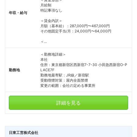
月給制
特記事項なし
年収・給与
＜賃金内訳＞
月額（基本給）：287,000円〜467,000円
その他固定手当/月：24,000円〜64,000円
＜...
＜勤務地詳細＞
本社
住所：東京都新宿区西新宿7-7-30 小田急西新宿O-P
勤務地
LACE7F
勤務地最寄駅：JR線／新宿駅
受動喫煙対策：屋内全面禁煙
変更の範囲：会社の定める事業所
詳細を見る
日東工営株式会社