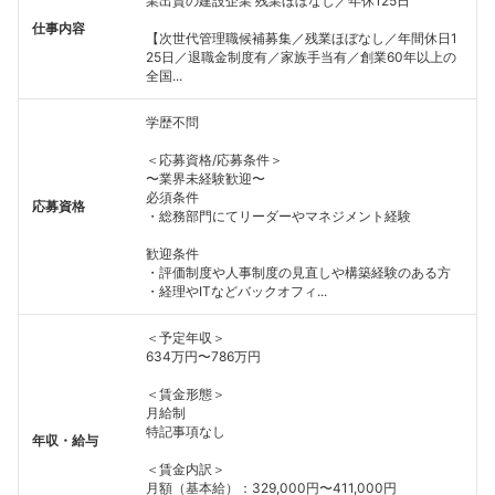
業出資の建設企業 残業ほぼなし／年休125日
仕事内容
【次世代管理職候補募集／残業ほぼなし／年間休日1
25日／退職金制度有／家族手当有／創業60年以上の
全国...
学歴不問
＜応募資格/応募条件＞
〜業界未経験歓迎〜
必須条件
応募資格
・総務部門にてリーダーやマネジメント経験
歓迎条件
・評価制度や人事制度の見直しや構築経験のある方
・経理やITなどバックオフィ...
＜予定年収＞
634万円〜786万円
＜賃金形態＞
月給制
特記事項なし
年収・給与
＜賃金内訳＞
月額（基本給）：329,000円〜411,000円