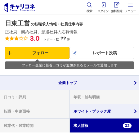
検索
ログイン
無料登録
メニュー
日東工営
の転職求人情報・社員仕事内容
正社員、契約社員、派遣社員の応募情報
3.0
??
レポート数
件
フォロー
レポート投稿
フォロー企業に新着口コミが追加されるとメールで通知します
企業
トップ
口コミ・
評判
年収・
給与明細
転職・
中途面接
ホワイト・
ブラック度
残業代・
残業時間
求人情報
32