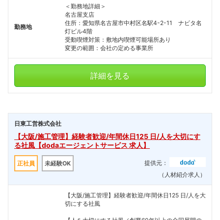
＜勤務地詳細＞
名古屋支店
住所：愛知県名古屋市中村区名駅4-2-11 ナビタ名
勤務地
灯ビル4階
受動喫煙対策：敷地内喫煙可能場所あり
変更の範囲：会社の定める事業所
詳細を見る
日東工営株式会社
【大阪/施工管理】経験者歓迎/年間休日125 日/人を大切にす
る社風【dodaエージェントサービス 求人】
提供元：
正社員
未経験OK
（人材紹介求人）
【大阪/施工管理】経験者歓迎/年間休日125 日/人を大
切にする社風