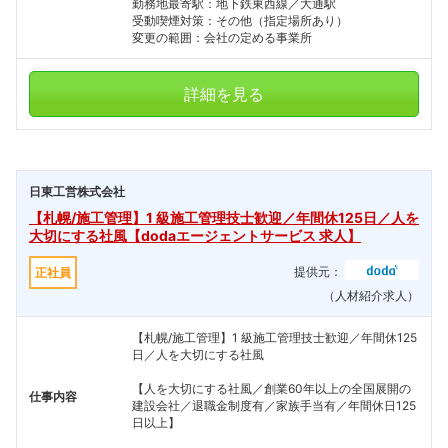
勤務地最寄駅：地下鉄東西線／大通駅
受動喫煙対策：その他（指定場所あり）
変更の範囲：会社の定める事業所
詳細を見る
日東工営株式会社
【札幌/施工管理】1 級施工管理技士歓迎／年間休125日／人を
大切にする社風【dodaエージェントサービス 求人】
提供元：
正社員
（人材紹介求人）
【札幌/施工管理】1 級施工管理技士歓迎／年間休125
日／人を大切にする社風
【人を大切にする社風／創業60年以上の全国展開の
仕事内容
建設会社／退職金制度有／家族手当有／年間休日125
日以上】