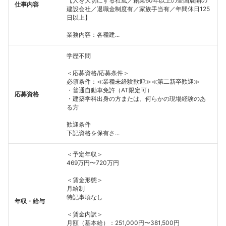
【人を大切にする社風／創業60年以上の全国展開の
仕事内容
建設会社／退職金制度有／家族手当有／年間休日125
日以上】
業務内容：各種建...
学歴不問
＜応募資格/応募条件＞
必須条件：≪業種未経験歓迎≫≪第二新卒歓迎≫
・普通自動車免許（AT限定可）
応募資格
・建築学科出身の方または、何らかの現場経験のあ
る方
歓迎条件
下記資格を保有さ...
＜予定年収＞
469万円〜720万円
＜賃金形態＞
月給制
特記事項なし
年収・給与
＜賃金内訳＞
月額（基本給）：251,000円〜381,500円