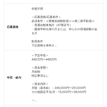
学歴不問
＜応募資格/応募条件＞
必須条件：≪業種未経験歓迎≫≪第二新卒歓迎≫
・普通自動車免許（AT限定可）
応募資格
・建築学科出身の方または、何らかの現場経験のあ
る方
歓迎条件
下記資格を保有さ...
＜予定年収＞
460万円〜469万円
＜賃金形態＞
月給制
特記事項なし
年収・給与
＜賃金内訳＞
月額（基本給）：246,000円〜251,000円
その他固定手当/月：15,000円〜28,000円
＜...