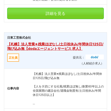
詳細を見る
日東工営株式会社
【札幌】法人営業※残業ほぼなし/土日祝休み/年間休日125日/
飛び込み無【dodaエージェントサービス 求人】
提供元：
正社員
（人材紹介求人）
【札幌】法人営業※残業ほぼなし/土日祝休み/年間休
日125日/飛び込み無
【人を大切にする社風/残業ほぼ無し/創業60年以上の
仕事内容
全国展開の建設会社/退職金制度有/土日祝休み/年間
休日125日以上】
...