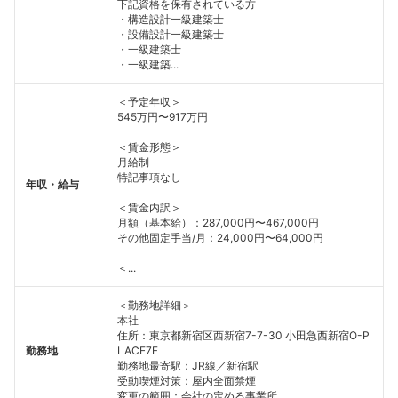
下記資格を保有されている方
・構造設計一級建築士
・設備設計一級建築士
・一級建築士
・一級建築...
＜予定年収＞
545万円〜917万円
＜賃金形態＞
月給制
特記事項なし
年収・給与
＜賃金内訳＞
月額（基本給）：287,000円〜467,000円
その他固定手当/月：24,000円〜64,000円
＜...
＜勤務地詳細＞
本社
住所：東京都新宿区西新宿7-7-30 小田急西新宿O-P
勤務地
LACE7F
勤務地最寄駅：JR線／新宿駅
受動喫煙対策：屋内全面禁煙
変更の範囲：会社の定める事業所