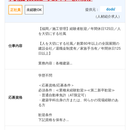
提供元：
正社員
未経験OK
（人材紹介求人）
【福岡／施工管理】経験者歓迎／年間休日125日／人
を大切にする社風
【人を大切にする社風／創業60年以上の全国展開の
仕事内容
建設会社／退職金制度有／家族手当有／年間休日125
日以上】
業務内容：各種建築...
学歴不問
＜応募資格/応募条件＞
必須条件：≪業種未経験歓迎≫≪第二新卒歓迎≫
・普通自動車免許（AT限定可）
応募資格
・建築学科出身の方または、何らかの現場経験のあ
る方
歓迎条件
下記資格を保有さ...