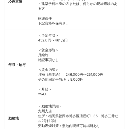
応募資格
・建築学科出身の方または、何らかの現場経験のあ
る方
歓迎条件
下記資格を保有さ...
＜予定年収＞
452万円〜461万円
＜賃金形態＞
月給制
特記事項なし
年収・給与
＜賃金内訳＞
月額（基本給）：246,000円〜251,000円
その他固定手当/月：8,000円
＜月給＞
254,0...
＜勤務地詳細＞
九州支店
住所：福岡県福岡市博多区店屋町1-35 博多三井ビ
勤務地
ル2号館2階
受動喫煙対策：敷地内喫煙可能場所あり