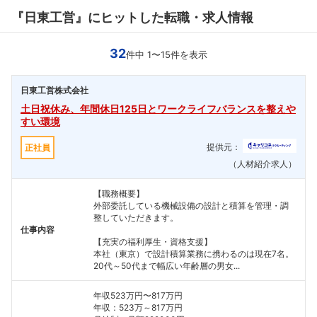
『日東工営』にヒットした転職・求人情報
32
件中 1〜15件を表示
日東工営株式会社
土日祝休み、年間休日125日とワークライフバランスを整えや
すい環境
提供元：
正社員
（人材紹介求人）
【職務概要】
外部委託している機械設備の設計と積算を管理・調
整していただきます。
仕事内容
【充実の福利厚生・資格支援】
本社（東京）で設計積算業務に携わるのは現在7名。
20代～50代まで幅広い年齢層の男女...
年収523万円〜817万円
年収：523万～817万円