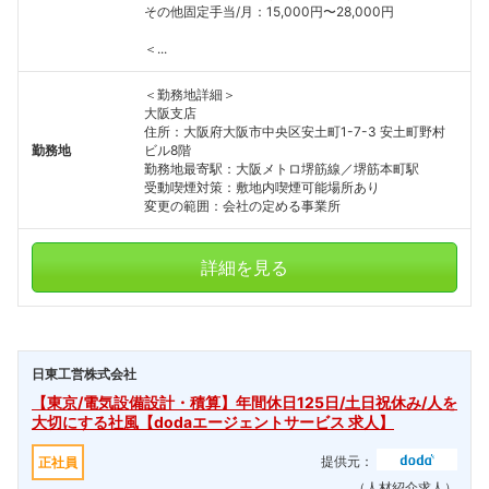
その他固定手当/月：15,000円〜28,000円
＜...
＜勤務地詳細＞
大阪支店
住所：大阪府大阪市中央区安土町1-7-3 安土町野村
勤務地
ビル8階
勤務地最寄駅：大阪メトロ堺筋線／堺筋本町駅
受動喫煙対策：敷地内喫煙可能場所あり
変更の範囲：会社の定める事業所
詳細を見る
日東工営株式会社
【東京/電気設備設計・積算】年間休日125日/土日祝休み/人を
大切にする社風【dodaエージェントサービス 求人】
提供元：
正社員
（人材紹介求人）