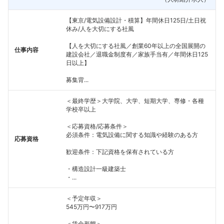
【東京/電気設備設計・積算】年間休日125日/土日祝
休み/人を大切にする社風
【人を大切にする社風／創業60年以上の全国展開の
仕事内容
建設会社／退職金制度有／家族手当有／年間休日125
日以上】
募集背...
＜最終学歴＞大学院、大学、短期大学、専修・各種
学校卒以上
＜応募資格/応募条件＞
必須条件：電気設備に関する知識や経験のある方
応募資格
歓迎条件：下記資格を保有されている方
・構造設計一級建築士
・...
＜予定年収＞
545万円〜917万円
＜賃金形態＞