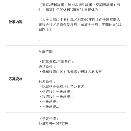
こちらの企業もフォローしませんか？
【東京/機械設備（給排水衛生設備・空調換設備）設
計・積算】年間休日125日/土日祝休み
【人を大切にする社風／創業60年以上の全国展開の
仕事内容
建設会社／退職金制度有／家族手当有／年間休日125
日以上】
...
学歴不問
＜応募資格/応募条件＞
必須条件：
・機械設備に関する知識や経験のある方
応募資格
歓迎条件：
下記資格を保有されている方
・構造設計一級建築士
・設備設計一級建築士
・一級建築士
・一級建築...
＜予定年収＞
545万円〜917万円