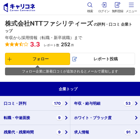
検索
ログイン
無料登録
メニュー
株式会社NTTファシリティーズ
の評判・口コミ 企業ト
ップ
年収から採用情報（転職・新卒就職）まで
3.3
252
レポート数
件
フォロー
レポート投稿
フォロー企業に新着口コミが追加されるとメールで通知します
企業
トップ
口コミ・
評判
170
年収・
給与明細
53
転職・
中途面接
9
ホワイト・
ブラック度
残業代・
残業時間
9
求人情報
91