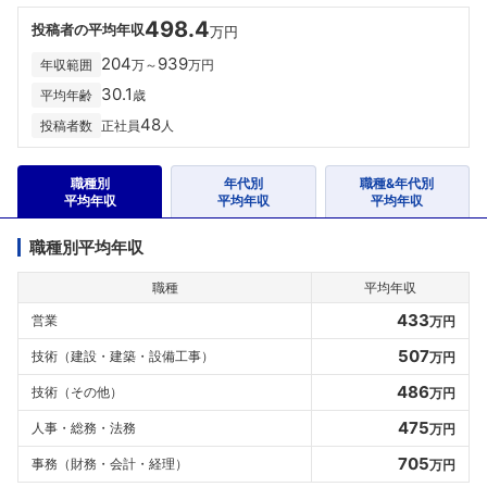
498.4
投稿者の平均年収
万円
204
939
年収範囲
万～
万円
30.1
平均年齢
歳
48
投稿者数
正社員
人
職種別
年代別
職種&年代別
平均年収
平均年収
平均年収
職種別平均年収
職種
平均年収
433
営業
万円
507
技術（建設・建築・設備工事）
万円
486
技術（その他）
万円
475
人事・総務・法務
万円
705
事務（財務・会計・経理）
万円