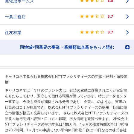
旭化成ホームズ
3.8
一条工務店
3.7
住友林業
3.7
同地域×同業界の事業・業種類似企業をもっと読む
キャリコネで見られる株式会社NTTファシリティーズの年収・評判・面接体
験
キャリコネでは「NTTのブランド力は、経済の変動に影響されにくい安定性
をもたらしており、安心して働ける環境が整っています。特にデータセンタ
ー事業は、今後も成長が期待される分野であり、企業...」のような、実際の
社員の口コミが観覧でき、株式会社NTTファシリティーズの採用・転職に役
立つ情報が幅広く充実しています。 さらに株式会社NTTファシリティーズの
年収・給与明細・評判・口コミ・転職、求人情報を観覧出来ます。 株式会社
NTTファシリティーズの平均年収は498万円、1ヶ月の残業時間の合計 (平均)
は20.7時間、1ヶ月での申請しない平均休日出勤日数は1.0日などの株式会社