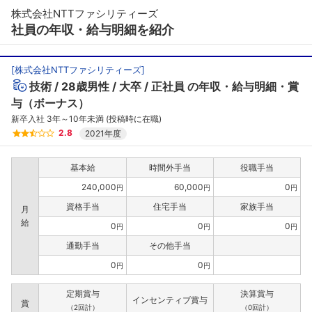
株式会社NTTファシリティーズ
社員の年収・給与明細を紹介
[
株式会社NTTファシリティーズ
]
技術
28歳男性
大卒
正社員
の年収・給与明細・賞
与（ボーナス）
新卒入社 3年～10年未満 (投稿時に在職)
2.8
2021年度
基本給
時間外手当
役職手当
240,000
60,000
0
円
円
円
資格手当
住宅手当
家族手当
月
給
0
0
0
円
円
円
通勤手当
その他手当
0
0
円
円
定期賞与
決算賞与
インセンティブ賞与
賞
（2回計）
（0回計）