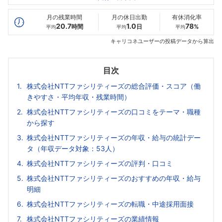
最高年収
638
790
939
万
万
万
月の残業時間
月の休日出勤
有休消化率
20.7
1.0
78
時間
日
%
平均
平均
平均
キャリコネユーザーの投稿データから算出
目次
株式会社NTTファシリティーズの総合評価・スコア（働
きやすさ・平均年収・残業時間）
株式会社NTTファシリティーズの口コミをテーマ・職種
から探す
株式会社NTTファシリティーズの年収・給与の統計デー
タ（年収データ対象：53人）
株式会社NTTファシリティーズの評判・口コミ
株式会社NTTファシリティーズのおすすめの年収・給与
明細
株式会社NTTファシリティーズの転職・中途採用面接
株式会社NTTファシリティーズの業績情報