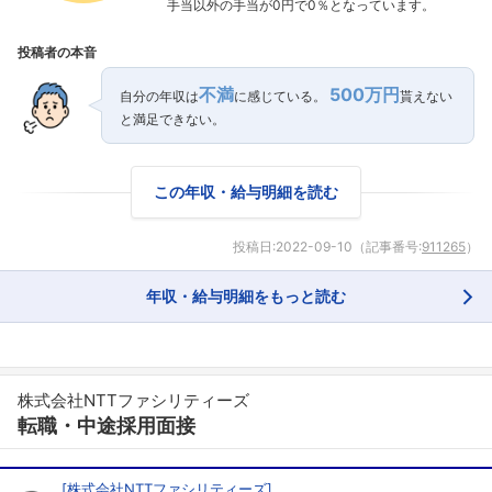
手当以外の手当が0円で0％となっています。
投稿者の本音
不満
500万円
自分の年収は
に感じている。
貰えない
と満足できない。
この年収・給与明細を読む
投稿日:
2022-09-10
（記事番号:
911265
）
年収・給与明細をもっと読む
株式会社NTTファシリティーズ
転職・中途採用面接
[
株式会社NTTファシリティーズ
]