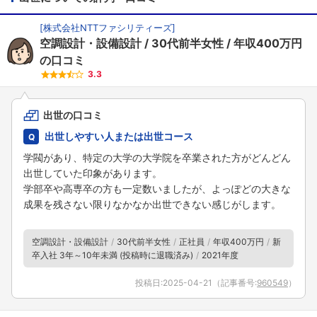
[
株式会社NTTファシリティーズ
]
空調設計・設備設計
30代前半女性
年収400万円
の口コミ
3.3
出世の口コミ
出世しやすい人または出世コース
学閥があり、特定の大学の大学院を卒業された方がどんどん
出世していた印象があります。
学部卒や高専卒の方も一定数いましたが、よっぽどの大きな
成果を残さない限りなかなか出世できない感じがします。
空調設計・設備設計
30代前半女性
正社員
年収400万円
新
卒入社 3年～10年未満 (投稿時に退職済み)
2021年度
投稿日:
2025-04-21
（記事番号:
960549
）