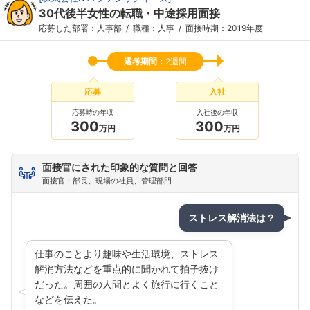
30代後半女性の転職・中途採用面接
応募した部署：人事部
職種：人事
面接時期：2019年度
選考期間：
2週間
応募
入社
応募時の年収
入社後の年収
300
300
万円
万円
面接官にされた印象的な質問と回答
面接官：部長、現場の社員、管理部門
ストレス解消法は？
仕事のことより趣味や生活環境、ストレス
解消方法などを重点的に聞かれて拍子抜け
だった。周囲の人間とよく旅行に行くこと
などを伝えた。