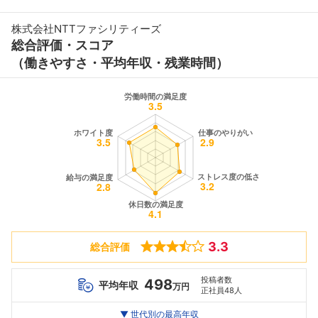
株式会社NTTファシリティーズ
総合評価・スコア
（働きやすさ・平均年収・残業時間）
3.3
総合評価
投稿者数
498
平均年収
万円
正社員48人
世代別
20代
▼ 世代別の最高年収
30代
40代