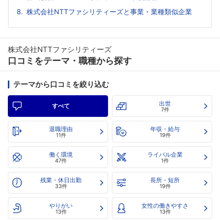
株式会社NTTファシリティーズと事業・業種類似企業
株式会社NTTファシリティーズ
口コミをテーマ・職種から探す
テーマから口コミを絞り込む
出世
すべて
7件
退職理由
年収・給与
11件
19件
働く環境
ライバル企業
47件
1件
残業・休日出勤
長所・短所
33件
19件
やりがい
女性の働きやすさ
13件
13件