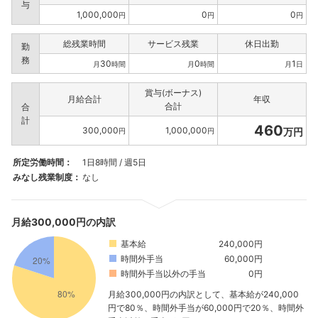
与
1,000,000
0
0
円
円
円
総残業時間
サービス残業
休日出勤
勤
務
30
0
1
月
時間
月
時間
月
日
賞与(ボーナス)
月給合計
年収
合計
合
計
460
300,000
1,000,000
万円
円
円
所定労働時間：
1日8時間 / 週5日
みなし残業制度：
なし
月給300,000円の内訳
基本給
240,000円
時間外手当
60,000円
時間外手当以外の手当
0円
月給300,000円の内訳として、基本給が240,000
円で80％、時間外手当が60,000円で20％、時間外