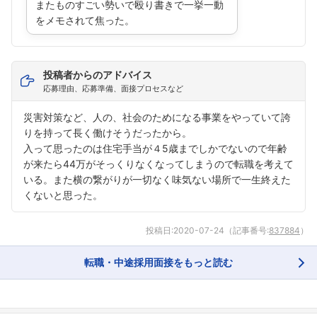
またものすごい勢いで殴り書きで一挙一動
をメモされて焦った。
投稿者からのアドバイス
応募理由、応募準備、面接プロセスなど
災害対策など、人の、社会のためになる事業をやっていて誇
りを持って長く働けそうだったから。
入って思ったのは住宅手当が４5歳までしかでないので年齢
が来たら44万がそっくりなくなってしまうので転職を考えて
いる。また横の繋がりが一切なく味気ない場所で一生終えた
くないと思った。
投稿日:
2020-07-24
（記事番号:
837884
）
転職・中途採用面接をもっと読む