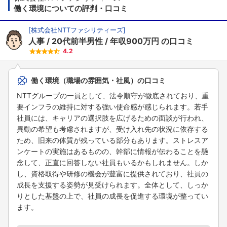
働く環境についての評判・口コミ
[
株式会社NTTファシリティーズ
]
人事
20代前半男性
年収900万円
の口コミ
4.2
働く環境（職場の雰囲気・社風）の口コミ
NTTグループの一員として、法令順守が徹底されており、重
要インフラの維持に対する強い使命感が感じられます。若手
社員には、キャリアの選択肢を広げるための面談が行われ、
異動の希望も考慮されますが、受け入れ先の状況に依存する
ため、旧来の体質が残っている部分もあります。ストレスア
ンケートの実施はあるものの、幹部に情報が伝わることを懸
念して、正直に回答しない社員もいるかもしれません。しか
し、資格取得や研修の機会が豊富に提供されており、社員の
成長を支援する姿勢が見受けられます。全体として、しっか
りとした基盤の上で、社員の成長を促進する環境が整ってい
ます。