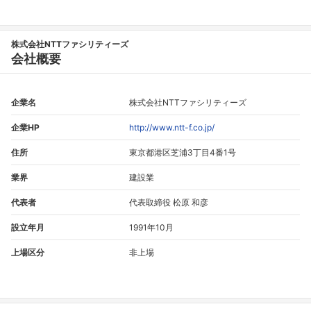
株式会社NTTファシリティーズ
会社概要
企業名
株式会社NTTファシリティーズ
企業HP
http://www.ntt-f.co.jp/
住所
東京都港区芝浦3丁目4番1号
業界
建設業
代表者
代表取締役 松原 和彦
設立年月
1991年10月
上場区分
非上場