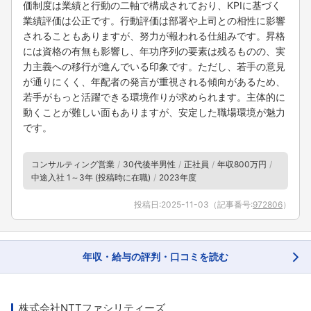
価制度は業績と行動の二軸で構成されており、KPIに基づく
業績評価は公正です。行動評価は部署や上司との相性に影響
されることもありますが、努力が報われる仕組みです。昇格
には資格の有無も影響し、年功序列の要素は残るものの、実
力主義への移行が進んでいる印象です。ただし、若手の意見
が通りにくく、年配者の発言が重視される傾向があるため、
若手がもっと活躍できる環境作りが求められます。主体的に
動くことが難しい面もありますが、安定した職場環境が魅力
です。
コンサルティング営業
30代後半男性
正社員
年収800万円
中途入社 1～3年 (投稿時に在職)
2023年度
投稿日:
2025-11-03
（記事番号:
972806
）
年収・給与の評判・口コミを読む
株式会社NTTファシリティーズ