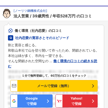
[
ノーリツ鋼機株式会社
]
法人営業
39歳男性
年収528万円
の口コミ
働く環境（社内恋愛）の口コミ
社内恋愛の寛容さとそのエピソード
割と寛容と感じる。
和歌山本社で山を切り開いて作ったため、閉鎖されている。
本社は緑が多く、市内を一望できる。
そんな閉鎖された空間なの ...
働く環境の口コミの続きを読
む
１分で無料登録して、60万社の口コミをチェック
メールで登録（無料）
Google
Yahoo!
で登録
で登録