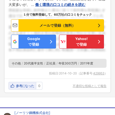
大変多いが、 ...
働く環境の口コミの続きを読む
１分で無料登録して、60万社の口コミをチェック
メールで登録（無料）
Google
Yahoo!
で登録
で登録
その他
20代後半女性
正社員
年収300万円
2011年度
投稿日:
2014-10-20
（記事番号:
429953
）
参考になった
0
不適切な投稿として報告
[
ノーリツ鋼機株式会社
]