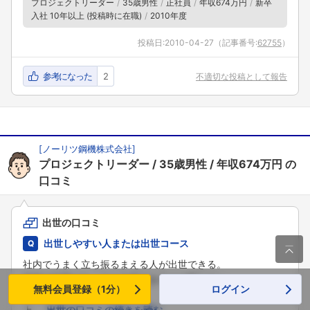
プロジェクトリーダー
35歳男性
正社員
年収674万円
新卒
入社 10年以上 (投稿時に在職)
2010年度
投稿日:
2010-04-27
（記事番号:
62755
）
参考になった
2
不適切な投稿として報告
[
ノーリツ鋼機株式会社
]
プロジェクトリーダー
35歳男性
年収674万円
の
口コミ
出世の口コミ
出世しやすい人または出世コース

社内でうまく立ち振るまえる人が出世できる。
技術や知識があっても出世できるとは限らない。
無料会員登録（1分）
ログイン
努力は報われにくい。
上 ...
出世の口コミの続きを読む