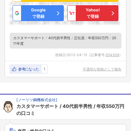
Google
Yahoo!
で登録
で登録
カスタマーサポート
40代前半男性
正社員
年収550万円
20
11年度
投稿日:
2013-04-15
（記事番号:
354308
）
参考になった
1
不適切な投稿として報告
[
ノーリツ鋼機株式会社
]
カスタマーサポート
40代前半男性
年収550万円
の口コミ
年収・給与の口コミ