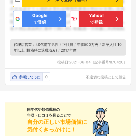
Google
Yahoo!
で登録
で登録
代理店営業
40代前半男性
正社員
年収500万円
新卒入社 10
年以上 (投稿時に退職済み)
2017年度
投稿日:
2021-06-04
（記事番号:
870420
）
参考になった
0
不適切な投稿として報告
同年代や類似職種の
年収・口コミを見ることで
自分の正しい市場価値に
気付くきっかけに！