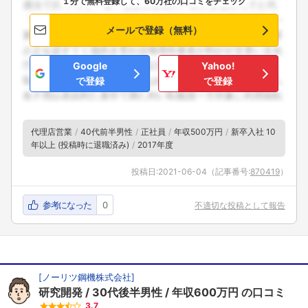
１分で無料登録して、60万社の口コミをチェック
メールで登録（無料）
Google
Yahoo!
で登録
で登録
代理店営業
40代前半男性
正社員
年収500万円
新卒入社 10
年以上 (投稿時に退職済み)
2017年度
投稿日:
2021-06-04
（記事番号:
870419
）
参考になった
0
不適切な投稿として報告
[
ノーリツ鋼機株式会社
]
研究開発
30代後半男性
年収600万円
の口コミ
3.7