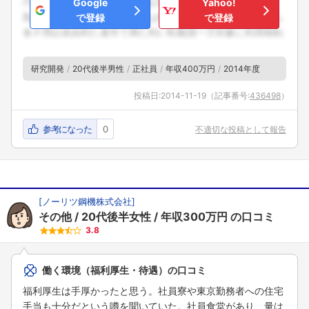
Google
Yahoo!
で登録
で登録
研究開発
20代後半男性
正社員
年収400万円
2014年度
投稿日:
2014-11-19
（記事番号:
436498
）
参考になった
0
不適切な投稿として報告
[
ノーリツ鋼機株式会社
]
その他
20代後半女性
年収300万円
の口コミ
3.8
働く環境（福利厚生・待遇）の口コミ
福利厚生は手厚かったと思う。社員寮や東京勤務者への住宅
手当も十分だという噂を聞いていた。社員食堂があり、量は