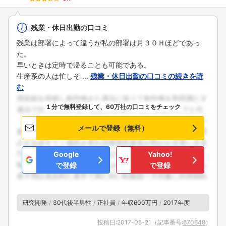
残業・休日出勤の口コミ
残業は部署によって違うが私の部署は月３０Ｈほどであっ
た。
早いときは定時で帰ることも可能である。
生産系の人は忙しそ ...
残業・休日出勤の口コミの続きを読
む
１分で無料登録して、60万社の口コミをチェック
メールで登録（無料）
Google
Yahoo!
で登録
で登録
研究開発
30代後半男性
正社員
年収600万円
2017年度
投稿日:
2017-05-21
（記事番号:
670648
）