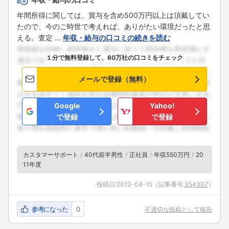
年間所得に関しては、賞与を含め500万円以上は頂戴してい
たので、今のご時世で考えれば、ありがたい環境だったと思
える。査定 ...
年収・給与の口コミの続きを読む
１分で無料登録して、60万社の口コミをチェック
メールで登録（無料）
Google
Yahoo!
で登録
で登録
カスタマーサポート
40代前半男性
正社員
年収550万円
20
11年度
投稿日:
2013-04-15
（記事番号:
354307
）
参考になった
0
不適切な投稿として報告