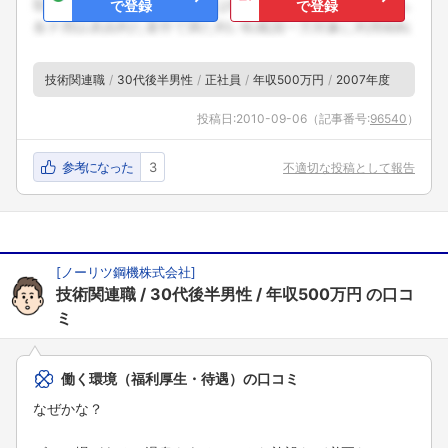
で登録
で登録
技術関連職
30代後半男性
正社員
年収500万円
2007年度
投稿日:
2010-09-06
（記事番号:
96540
）
参考になった
3
不適切な投稿として報告
[
ノーリツ鋼機株式会社
]
技術関連職
30代後半男性
年収500万円
の口コ
ミ
働く環境（福利厚生・待遇）の口コミ
なぜかな？