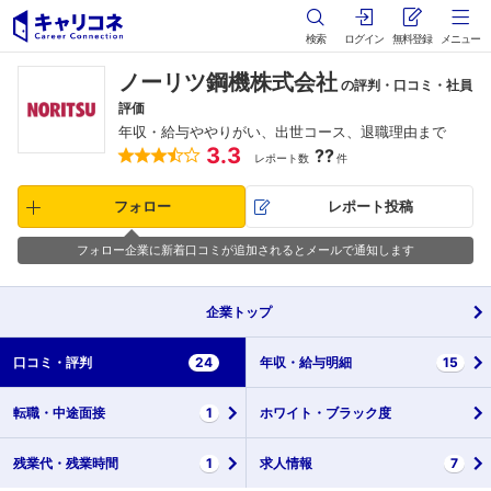
検索
ログイン
無料登録
メニュー
ノーリツ鋼機株式会社
の評判・口コミ・社員
評価
年収・給与ややりがい、出世コース、退職理由まで
3.3
??
レポート数
件
フォロー
レポート投稿
フォロー企業に新着口コミが追加されるとメールで通知します
企業
トップ
口コミ・
評判
24
年収・
給与明細
15
転職・
中途面接
1
ホワイト・
ブラック度
残業代・
残業時間
1
求人情報
7