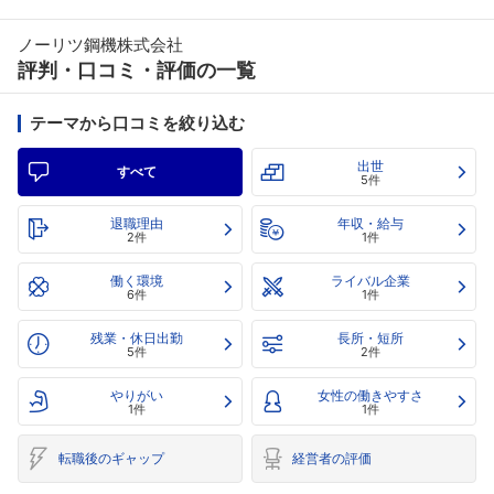
ノーリツ鋼機株式会社
評判・口コミ・評価の一覧
テーマから口コミを絞り込む
出世
すべて
5件
退職理由
年収・給与
2件
1件
働く環境
ライバル企業
6件
1件
残業・休日出勤
長所・短所
5件
2件
やりがい
女性の働きやすさ
1件
1件
転職後のギャップ
経営者の評価