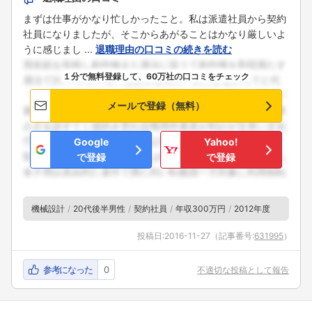
まずは仕事がかなり忙しかったこと。私は派遣社員から契約
社員になりましたが、そこからあがることはかなり厳しいよ
うに感じまし ...
退職理由の口コミの続きを読む
１分で無料登録して、60万社の口コミをチェック
メールで登録（無料）
Google
Yahoo!
で登録
で登録
機械設計
20代後半男性
契約社員
年収300万円
2012年度
投稿日:
2016-11-27
（記事番号:
631995
）
参考になった
0
不適切な投稿として報告