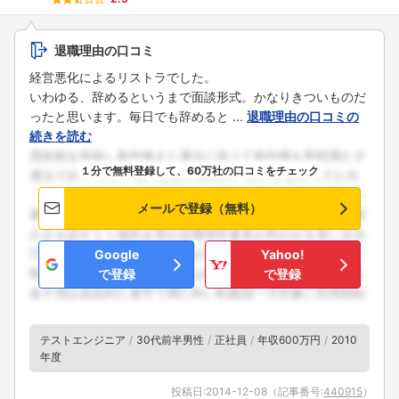
こちらの企業もフォローしませんか？
退職理由の口コミ
経営悪化によるリストラでした。
いわゆる、辞めるというまで面談形式。かなりきついものだ
ったと思います。毎日でも辞めると ...
退職理由の口コミの
続きを読む
１分で無料登録して、60万社の口コミをチェック
メールで登録（無料）
Google
Yahoo!
で登録
で登録
テストエンジニア
30代前半男性
正社員
年収600万円
2010
年度
投稿日:
2014-12-08
（記事番号:
440915
）