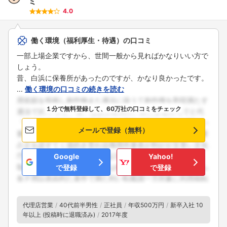
ミ
4.0
働く環境（福利厚生・待遇）の口コミ
一部上場企業ですから、世間一般から見ればかなりいい方で
しょう。
昔、白浜に保養所があったのですが、かなり良かったです。
...
働く環境の口コミの続きを読む
１分で無料登録して、60万社の口コミをチェック
メールで登録（無料）
Google
Yahoo!
で登録
で登録
代理店営業
40代前半男性
正社員
年収500万円
新卒入社 10
年以上 (投稿時に退職済み)
2017年度