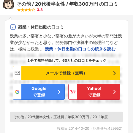
その他
20代後半女性
年収300万円
の口コミ
3.8
残業・休日出勤の口コミ
残業の多い部署と少ない部署の差が大きいが大半の部門は残
業が少なかったと思う。開発部門や決算中の経理部門など
は、極端に残業 ...
残業・休日出勤の口コミの続きを読む
１分で無料登録して、60万社の口コミをチェック
メールで登録（無料）
Google
Yahoo!
で登録
で登録
その他
20代後半女性
正社員
年収300万円
2011年度
投稿日:
2014-10-20
（記事番号:
429952
）