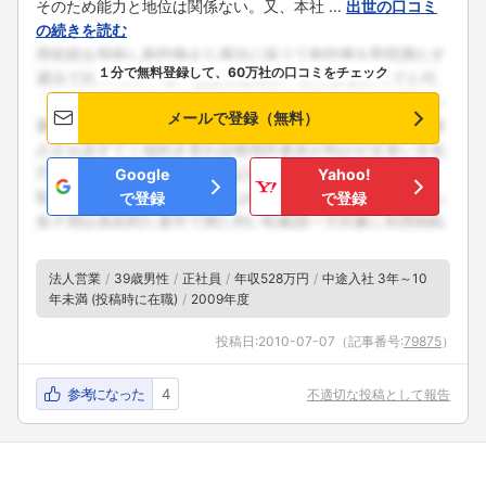
そのため能力と地位は関係ない。又、本社 ...
出世の口コミ
の続きを読む
１分で無料登録して、60万社の口コミをチェック
メールで登録（無料）
Google
Yahoo!
で登録
で登録
法人営業
39歳男性
正社員
年収528万円
中途入社 3年～10
年未満 (投稿時に在職)
2009年度
投稿日:
2010-07-07
（記事番号:
79875
）
参考になった
4
不適切な投稿として報告