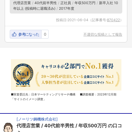
代理店営業
40代前半男性
正社員
年収500万円
新卒入社 10
年以上 (投稿時に退職済み)
2017年度
投稿日:
2021-06-04
（記事番号:
870422
）
参考になった
0
不適切な投稿として報告
■実査委託先：日本マーケティングリサーチ機構 ■調査概要：2023年12月期
「サイトのイメージ調査」
[
ノーリツ鋼機株式会社
]
代理店営業
40代前半男性
年収500万円
の口コ