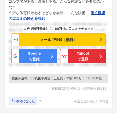
ゴルフ場があるし温泉もある。こんな施設なぜ必要なのか
な？
立派な体育館があるけどなぜ会社にこんな設備 ...
働く環境
の口コミの続きを読む
１分で無料登録して、60万社の口コミをチェック
メールで登録（無料）
Google
Yahoo!
で登録
で登録
技術関連職
30代後半男性
正社員
年収500万円
2007年度
投稿日:
2010-09-06
（記事番号:
96539
）
参考になった
2
不適切な投稿として報告