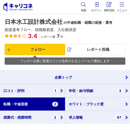
検索
ログイン
無料登録
メニュー
日本水工設計株式会社
の中途転職・就職の面接・選考
面接選考フロー、就職難易度、入社難易度
3.4
7
レポート数
件
フォロー
レポート投稿
フォロー企業に新着口コミが追加されるとメールで通知します
企業
トップ
口コミ・
評判
1
年収・
給与明細
3
転職・
中途面接
2
ホワイト・
ブラック度
残業代・
残業時間
2
求人情報
67