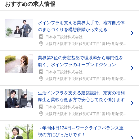
こちらの企業もフォローしませんか？
おすすめの求人情報
水インフラを支える業界大手で、地方自治体
のまちづくりを構想段階から支える
日本水工設計株式会社
大阪府大阪市中央区伏見町4丁目1番1号 明治安田生...
業界第3位の安定基盤で理系卒から専門性を
磨く、水インフラのオープンポジション
日本水工設計株式会社
大阪府大阪市中央区伏見町4丁目1番1号 明治安田生...
生活インフラを支える建築設計。充実の福利
厚生と柔軟な働き方で安心して長く働けます
日本水工設計株式会社
大阪府大阪市中央区伏見町4丁目1番1号 明治安田生...
～年間休日124日～ワークライフバランス重
視の方にぴったりです！