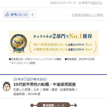
投稿日:
2021-05-31
（記事番号:
869775
）
参考になった
0
不適切な投稿として報告
■実査委託先：日本マーケティングリサーチ機構 ■調査概要：2023年12月期
「サイトのイメージ調査」
[
日本水工設計株式会社
]
20代前半男性の転職・中途採用面接
応募した部署：土木
職種：建築・設備関連職
面接時期：2014年度
選考期間：
3ヶ月