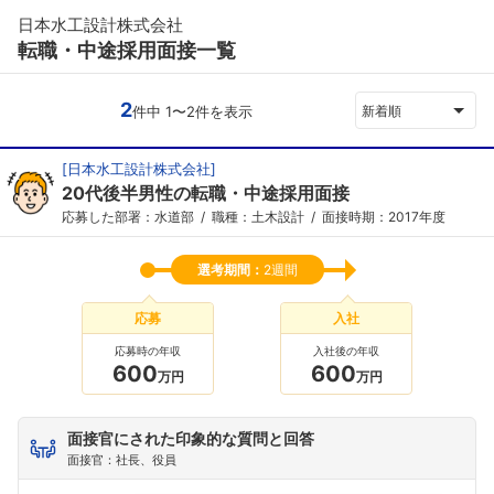
日本水工設計株式会社
転職・中途採用面接一覧
2
件中 1〜2件を表示
新着順
[
日本水工設計株式会社
]
20代後半男性の転職・中途採用面接
応募した部署：水道部
職種：土木設計
面接時期：2017年度
選考期間：
2週間
応募
入社
応募時の年収
入社後の年収
600
600
万円
万円
面接官にされた印象的な質問と回答
面接官：社長、役員