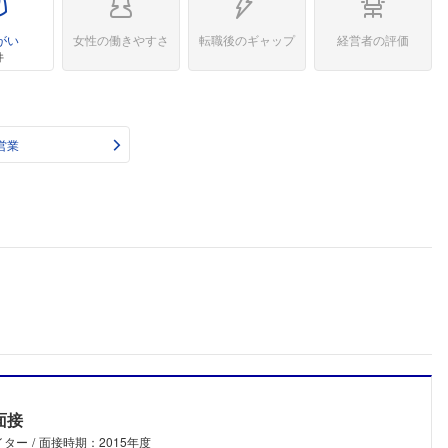
がい
女性の働きやすさ
転職後のギャップ
経営者の評価
件
営業
面接
イター
面接時期：2015年度