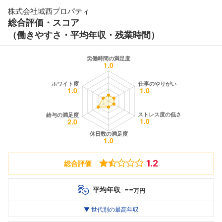
株式会社城西プロパティ
総合評価・スコア
（働きやすさ・平均年収・残業時間）
1.2
総合評価
--
平均年収
万円
世代別
20代
▼ 世代別の最高年収
30代
40代
最高年収
--万
--万
--万