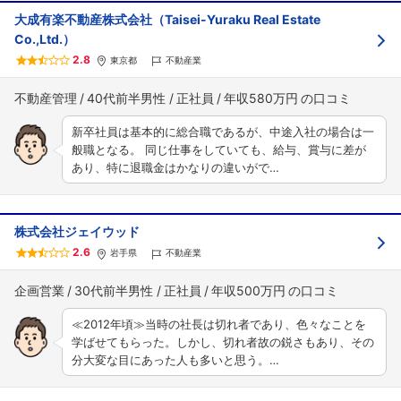
大成有楽不動産株式会社（Taisei-Yuraku Real Estate
Co.,Ltd.）
2.8
東京都
不動産業
不動産管理
40代前半男性
正社員
年収580万円
新卒社員は基本的に総合職であるが、中途入社の場合は一
般職となる。 同じ仕事をしていても、給与、賞与に差が
あり、特に退職金はかなりの違いがで…
株式会社ジェイウッド
2.6
岩手県
不動産業
企画営業
30代前半男性
正社員
年収500万円
≪2012年頃≫当時の社長は切れ者であり、色々なことを
学ばせてもらった。しかし、切れ者故の鋭さもあり、その
分大変な目にあった人も多いと思う。…