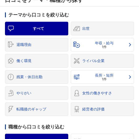
テーマから口コミを絞り込む
すべて
出世
年収・給与
退職理由
1件
働く環境
ライバル企業
長所・短所
残業・休日出勤
1件
やりがい
女性の働きやすさ
転職後のギャップ
経営者の評価
職種から口コミを絞り込む