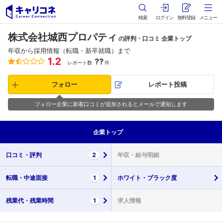
検索
ログイン
無料登録
メニュー
株式会社城西プロパティ
の評判・口コミ 企業トップ
年収から採用情報（転職・新卒就職）まで
1.2
??
レポート数
件
フォロー
レポート投稿
フォロー企業に新着口コミが追加されるとメールで通知します
企業
トップ
口コミ・
評判
2
年収・
給与明細
転職・
中途面接
1
ホワイト・
ブラック度
残業代・
残業時間
1
求人情報