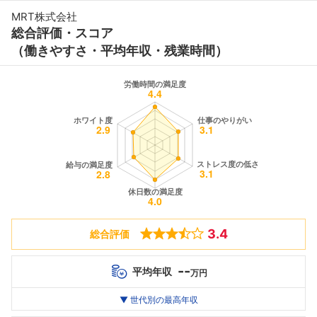
MRT株式会社
総合評価・スコア
（働きやすさ・平均年収・残業時間）
3.4
総合評価
--
平均年収
万円
世代別
20代
▼ 世代別の最高年収
30代
40代
最高年収
472
--万
--万
万