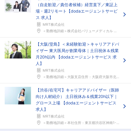
（自走歓迎／責任者候補）経営直下／東証上
場・週2リモート【dodaエージェントサービ
ス 求人】
MRT株式会社
＜勤務地詳細＞株式会社バリューメディカル 本社住所...
【大阪/堂島】＜未経験歓迎＞キャリアアドバ
イザー 東大医局が創業母体｜土日祝休＆残業
月20h以内 【dodaエージェントサービス 求
人】
MRT株式会社
＜勤務地詳細＞大阪支店住所：大阪府大阪市北区曽根崎...
【渋谷/在宅可】キャリアアドバイザー（医師
向け人材紹介） 土日祝休み＆残業20h以下｜
グロース上場 【dodaエージェントサービス
求人】
MRT株式会社
＜勤務地詳細＞本社住所：東京都渋谷区神南1-18-...