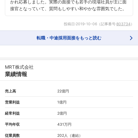
かれ応募しました。実際の面接でも若手の現場社員が主に面
接官となっていて、質問もしやすい和やかな雰囲気でした。
投稿日:
2019-10-06
（記事番号:
803734
）
転職・中途採用面接をもっと読む
MRT株式会社
業績情報
売上高
22億円
営業利益
1億円
経常利益
2億円
平均年収
431万円
従業員数
202人（連結）