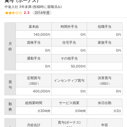
賞与（ボーナス）
中途入社 3年未満 (投稿時に退職済み)
2.3
2014年度
基本給
時間外手当
役職手当
140,000
0
0
円
円
円
資格手当
住宅手当
家族手当
月
給
0
0
0
円
円
円
通勤手当
その他手当
0
50,000
円
円
定期賞与
決算賞与
インセンティブ賞与
賞
（2回計）
（0回計）
与
400,000
0
0
円
円
円
総残業時間
サービス残業
休日出勤
勤
務
20
0
2
月
時間
月
時間
月
日
賞与(ボーナス)
月給合計
年収