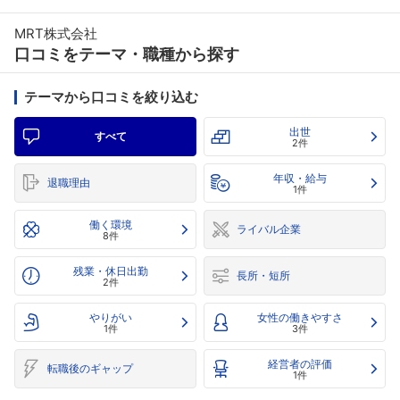
MRT株式会社
口コミをテーマ・職種から探す
テーマから口コミを絞り込む
出世
すべて
2件
年収・給与
退職理由
1件
働く環境
ライバル企業
8件
残業・休日出勤
長所・短所
2件
やりがい
女性の働きやすさ
1件
3件
経営者の評価
転職後のギャップ
1件