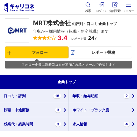
検索
ログイン
無料登録
メニュー
MRT株式会社
の評判・口コミ 企業トップ
年収から採用情報（転職・新卒就職）まで
3.4
24
レポート数
件
フォロー
レポート投稿
フォロー企業に新着口コミが追加されるとメールで通知します
企業
トップ
口コミ・
評判
18
年収・
給与明細
2
転職・
中途面接
3
ホワイト・
ブラック度
残業代・
残業時間
3
求人情報
4