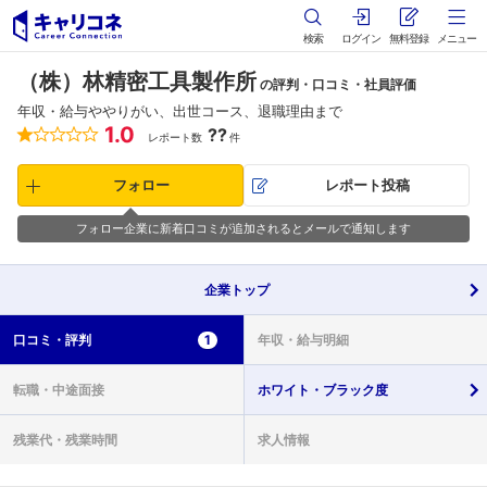
検索
ログイン
無料登録
メニュー
（株）林精密工具製作所
の評判・口コミ・社員評価
年収・給与ややりがい、出世コース、退職理由まで
1.0
??
レポート数
件
フォロー
レポート投稿
フォロー企業に新着口コミが追加されるとメールで通知します
企業
トップ
口コミ・
評判
1
年収・
給与明細
転職・
中途面接
ホワイト・
ブラック度
残業代・
残業時間
求人情報