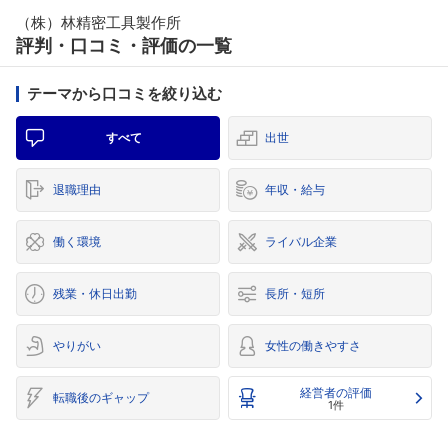
（株）林精密工具製作所
評判・口コミ・評価の一覧
テーマから口コミを絞り込む
すべて
出世
退職理由
年収・給与
働く環境
ライバル企業
残業・休日出勤
長所・短所
やりがい
女性の働きやすさ
経営者の評価
転職後のギャップ
1件