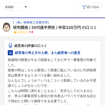
絞り込み
新着順
[
（株）林精密工具製作所
]
研究開発
20代後半男性
年収320万円
の口コミ
1.0
経営者の評価の口コミ
経営者の考え方や人柄、また経営者への意見
面接時の態度が今まで面接をしてきた中で一番最悪の印象で
した。
面接の時はこちらも緊張して面接に臨んでいるのに代表取締
役は着席するなりタバコを吸い始めました。
なんなんでしょうか？いつもこういう面接しているのか不思
議でしょうがなかったです。
こちらは時間に遅れることもなく、失言もしておりません
が、求人の募集背景も前任の担当者はパワハラで会社を訴え
て辞めたと聞いて納得できる企業でした。