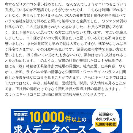
席するなりタバコを吸い始めました。 なんなんでしょうか？いつもこういう
面接しているのか不思議でしょうがなかったです。 こちらは時間に遅れるこ
ともなく、失言もしておりませんが、求人の募集背景も前任の担当者はパワ
ハラで会社を訴えて辞めたと聞いて納得できる企業でした。 ワンマン体質の
社風なので、この点は改善されないと思いました。 社員も不愛想な方が多
く、楽しく働きたいと思っている方には向かないと思います。 すごい気疲れ
しましたし、コミ症が多いので長く働きたいと思っている方にも不向きだと
思いました。 また出勤時間も早めで朝は大変かもですが、残業がなければ早
く帰宅できますが、その分給料も低いです。 業界の給与水準でも低い方だと
思いました。 長く働いているかたも少ないので、期待はせずに入社されるこ
とをお勧めします。」のような、実際の社員が投稿した口コミが観覧でき、
他にも（株）林精密工具製作所の職場の雰囲気、社内恋愛、仕事内容、やり
がい、社風、ライバル企業の情報など労働環境・ワークライフバランスに関
係した多岐多様な口コミを見ることができます。 さらにキャリコネでは口コ
ミだけではなく、年収、給与明細、面接対策、採用、求人情報も見ることが
でき、正社員の情報だけではなく契約社員や派遣社員の情報もあります。 こ
のようにキャリコネには転職に役立つ情報が盛りだくさんです。