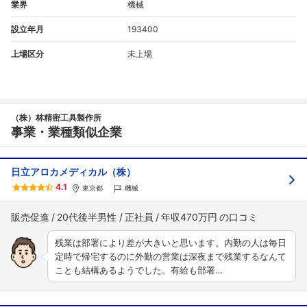
業界
機械
設立年月
193400
上場区分
未上場
（株）林精密工具製作所
事業・業種類似企業
日立アロカメディカル（株）
4.1
東京都
機械
販売促進
20代後半男性
正社員
年収470万円
残業は部署により差が大きいと思います。内勤の人は毎日
定時で帰宅するのに外勤の営業は深夜まで残業するなんて
ことも結構あるようでした。有給も部署…