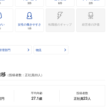
件
3件
6件
2件
がい
女性の働きやすさ
転職後のギャップ
経営者の評価
件
1件
管理部門
物流
推移
（投稿者数：正社員23人）
平均年齢
投稿者数
27.1
23
万円
歳
正社員
人