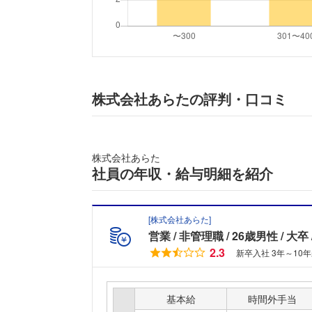
株式会社あらたの評判・口コミ
株式会社あらた
社員の年収・給与明細を紹介
[
株式会社あらた
]
営業
非管理職
26歳男性
大卒
2.3
新卒入社 3年～10年
基本給
時間外手当