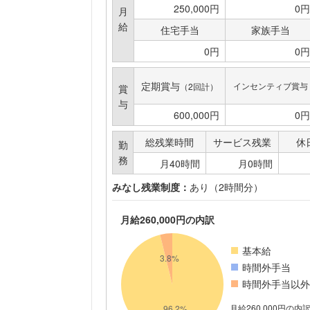
250,000円
0円
月
給
住宅手当
家族手当
0円
0円
定期賞与
インセンティブ賞与
（2回計）
賞
与
600,000円
0円
総残業時間
サービス残業
休
勤
務
月40時間
月0時間
みなし残業制度：
あり（2時間分）
月給260,000円の内訳
基本給
時間外手当
時間外手当以外
月給260,000円の