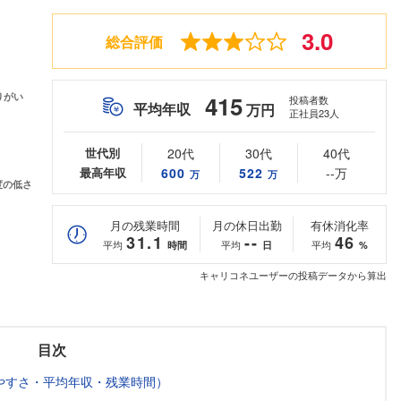
3.0
総合評価
415
投稿者数
平均年収
万円
正社員23人
世代別
20代
30代
40代
最高年収
600
522
--万
万
万
月の残業時間
月の休日出勤
有休消化率
31.1
--
46
平均
平均
平均
時間
日
%
キャリコネユーザーの投稿データから算出
目次
やすさ・平均年収・残業時間）