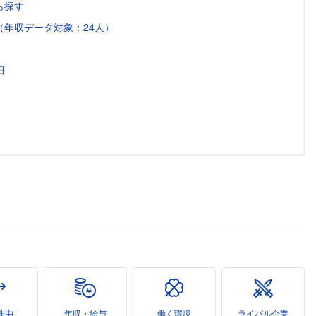
ら探す
年収データ対象：24人）
細
理由
年収・給与
働く環境
ライバル企業