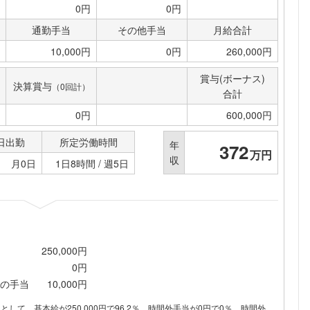
0円
0円
通勤手当
その他手当
月給合計
10,000円
0円
260,000円
賞与(ボーナス)
決算賞与
（0回計）
合計
0円
600,000円
日出勤
所定労働時間
年
372
万円
収
月0日
1日8時間 / 週5日
250,000円
0円
の手当
10,000円
内訳として、基本給が250,000円で96.2％、時間外手当が0円で0％、時間外