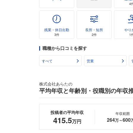
4
残業・休日出勤
長所・短所
やり
3件
2件
1
職種から口コミを探す
すべて
営業
株式会社あらたの
平均年収と年齢別・役職別の年収
投稿者の平均年収
年収範囲
415.5
264
600
万～
万円