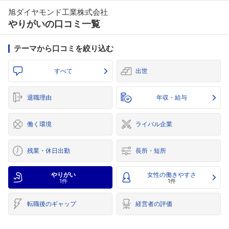
旭ダイヤモンド工業株式会社
やりがいの口コミ一覧
テーマから口コミを絞り込む
すべて
出世
退職理由
年収・給与
働く環境
ライバル企業
残業・休日出勤
長所・短所
やりがい
女性の働きやすさ
1件
1件
転職後のギャップ
経営者の評価