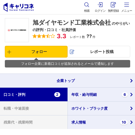
検索
ログイン
無料登録
メニュー
旭ダイヤモンド工業株式会社
のやりがい
の評判・口コミ・社員評価
3.3
??
レポート数
件
フォロー
レポート投稿
フォロー企業に新着口コミが追加されるとメールで通知します
企業
トップ
口コミ・
評判
2
年収・
給与明細
6
転職・
中途面接
ホワイト・
ブラック度
残業代・
残業時間
求人情報
10