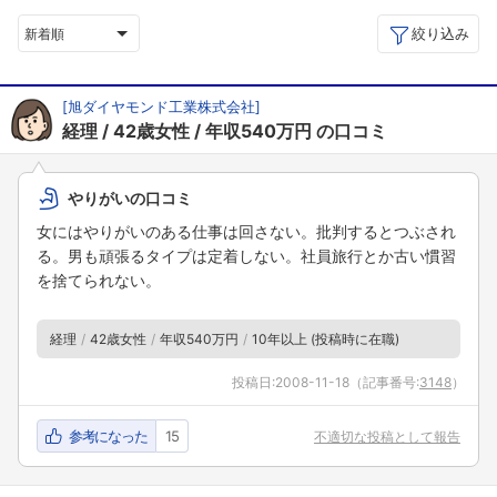
絞り込み
新着順
[
旭ダイヤモンド工業株式会社
]
経理
42歳女性
年収540万円
の口コミ
やりがいの口コミ
女にはやりがいのある仕事は回さない。批判するとつぶされ
る。男も頑張るタイプは定着しない。社員旅行とか古い慣習
を捨てられない。
経理
42歳女性
年収540万円
10年以上 (投稿時に在職)
投稿日:
2008-11-18
（記事番号:
3148
）
参考になった
15
不適切な投稿として報告