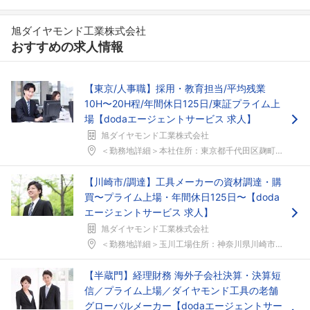
旭ダイヤモンド工業株式会社
おすすめの求人情報
【東京/人事職】採用・教育担当/平均残業
10H〜20H程/年間休日125日/東証プライム上
場【dodaエージェントサービス 求人】
旭ダイヤモンド工業株式会社
＜勤務地詳細＞本社住所：東京都千代田区麹町２丁目４...
【川崎市/調達】工具メーカーの資材調達・購
買〜プライム上場・年間休日125日〜【doda
エージェントサービス 求人】
旭ダイヤモンド工業株式会社
＜勤務地詳細＞玉川工場住所：神奈川県川崎市高津区久...
【半蔵門】経理財務 海外子会社決算・決算短
信／プライム上場／ダイヤモンド工具の老舗
グローバルメーカー【dodaエージェントサー