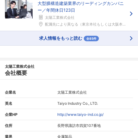
大型膜構造建築業界のリーディングカンパニ
ー／年間休日123日
太陽工業株式会社
配属先により異なる（東京本社もしくは大阪本社）配属...
求人情報をもっと読む
全85件
太陽工業株式会社
会社概要
企業名
太陽工業株式会社
英名
Taiyo Industry Co., LTD.
企業HP
http://www.taiyo-ind.co.jp/
住所
長野県諏訪市四賀107番地
業界
金属製品