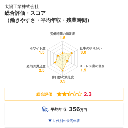
太陽工業株式会社
総合評価・スコア
（働きやすさ・平均年収・残業時間）
2.3
総合評価
356
平均年収
万円
世代別
20代
▼ 世代別の最高年収
30代
40代
最高年収
--万
356
--万
万