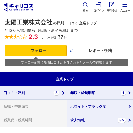
検索
ログイン
無料登録
メニュー
太陽工業株式会社
の評判・口コミ 企業トップ
年収から採用情報（転職・新卒就職）まで
2.3
??
レポート数
件
フォロー
レポート投稿
フォロー企業に新着口コミが追加されるとメールで通知します
企業
トップ
口コミ・
評判
5
年収・
給与明細
1
転職・
中途面接
ホワイト・
ブラック度
残業代・
残業時間
求人情報
85