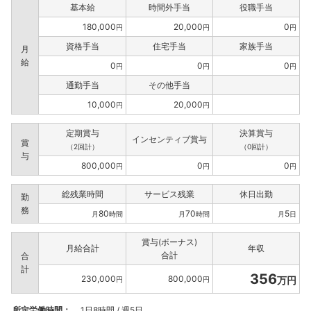
基本給
時間外手当
役職手当
180,000
20,000
0
円
円
円
資格手当
住宅手当
家族手当
月
給
0
0
0
円
円
円
通勤手当
その他手当
10,000
20,000
円
円
定期賞与
決算賞与
インセンティブ賞与
賞
（2回計）
（0回計）
与
800,000
0
0
円
円
円
総残業時間
サービス残業
休日出勤
勤
務
80
70
5
月
時間
月
時間
月
日
賞与(ボーナス)
月給合計
年収
合計
合
計
356
230,000
800,000
万円
円
円
所定労働時間：
1日8時間 / 週5日