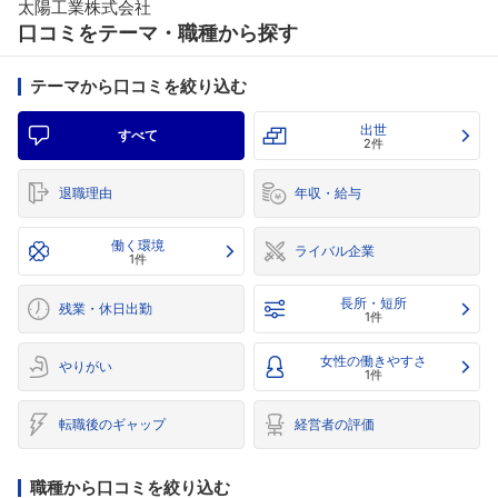
太陽工業株式会社
口コミをテーマ・職種から探す
テーマから口コミを絞り込む
出世
すべて
2件
退職理由
年収・給与
働く環境
ライバル企業
1件
長所・短所
残業・休日出勤
1件
女性の働きやすさ
やりがい
1件
転職後のギャップ
経営者の評価
職種から口コミを絞り込む