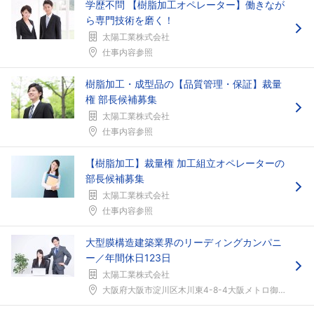
学歴不問 【樹脂加工オペレーター】働きなが
ら専門技術を磨く！
太陽工業株式会社
フォローしました
仕事内容参照
こちらの企業もフォローしませんか？
樹脂加工・成型品の【品質管理・保証】裁量
権 部長候補募集
太陽工業株式会社
仕事内容参照
【樹脂加工】裁量権 加工組立オペレーターの
部長候補募集
太陽工業株式会社
仕事内容参照
大型膜構造建築業界のリーディングカンパニ
ー／年間休日123日
太陽工業株式会社
大阪府大阪市淀川区木川東4-8-4大阪メトロ御堂筋...