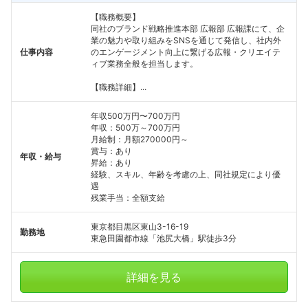
【職務概要】
同社のブランド戦略推進本部 広報部 広報課にて、企
業の魅力や取り組みをSNSを通じて発信し、社内外
仕事内容
のエンゲージメント向上に繋げる広報・クリエイテ
ィブ業務全般を担当します。
【職務詳細】...
年収500万円〜700万円
年収：500万～700万円
月給制：月額270000円～
賞与：あり
年収・給与
昇給：あり
経験、スキル、年齢を考慮の上、同社規定により優
遇
残業手当：全額支給
東京都目黒区東山3-16-19
勤務地
東急田園都市線「池尻大橋」駅徒歩3分
詳細を見る