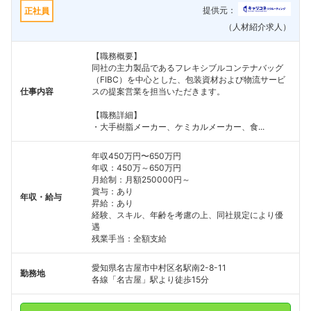
提供元：
正社員
（人材紹介求人）
【職務概要】
同社の主力製品であるフレキシブルコンテナバッグ
（FIBC）を中心とした、包装資材および物流サービ
仕事内容
スの提案営業を担当いただきます。
【職務詳細】
・大手樹脂メーカー、ケミカルメーカー、食...
年収450万円〜650万円
年収：450万～650万円
月給制：月額250000円～
賞与：あり
年収・給与
昇給：あり
経験、スキル、年齢を考慮の上、同社規定により優
遇
残業手当：全額支給
愛知県名古屋市中村区名駅南2-8-11
勤務地
各線「名古屋」駅より徒歩15分