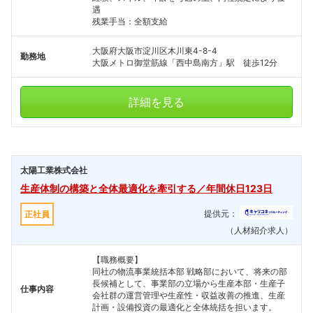
遇
残業手当：全額支給
大阪府大阪市淀川区木川東4-8-4
勤務地
大阪メトロ御堂筋線「西中島南方」駅 徒歩12分
詳細を見る
太陽工業株式会社
生産体制の構築と全体最適化を牽引する／年間休日123日
提供元：
正社員
（人材紹介求人）
【職務概要】
同社の物流事業統括本部 戦略部において、将来の部
長候補として、事業部の立場から生産本部・生産子
仕事内容
会社群の運営管理や生産性・収益改善の推進、生産
計画・設備投資の最適化と全体統括を担います。