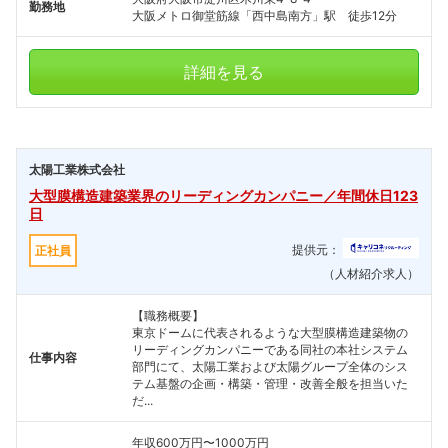
勤務地
大阪メトロ御堂筋線「西中島南方」駅 徒歩12分
詳細を見る
太陽工業株式会社
大型膜構造建築業界のリーディングカンパニー／年間休日123
日
提供元：
正社員
（人材紹介求人）
【職務概要】
東京ドームに代表されるような大型膜構造建築物の
リーディングカンパニーである同社の本社システム
仕事内容
部門にて、太陽工業および太陽グループ全体のシス
テム基盤の企画・構築・管理・改善全般を担当いた
だ...
年収600万円〜1000万円