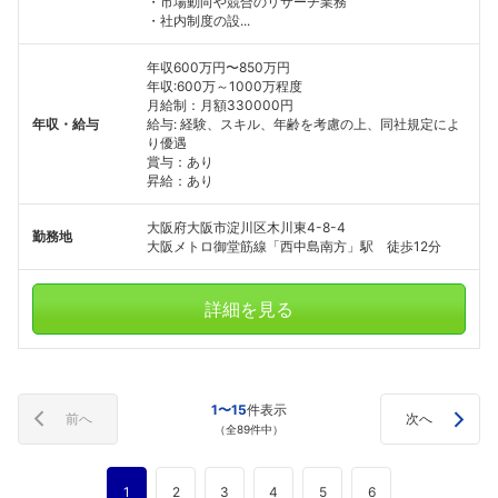
・市場動向や競合のリサーチ業務
・社内制度の設...
年収600万円〜850万円
年収:600万～1000万程度
月給制：月額330000円
年収・給与
給与: 経験、スキル、年齢を考慮の上、同社規定によ
り優遇
賞与：あり
昇給：あり
大阪府大阪市淀川区木川東4-8-4
勤務地
大阪メトロ御堂筋線「西中島南方」駅 徒歩12分
詳細を見る
1〜15
件表示
前へ
次へ
（全89件中）
1
2
3
4
5
6