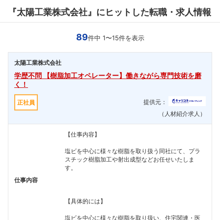
『太陽工業株式会社』にヒットした転職・求人情報
89
件中 1〜15件を表示
太陽工業株式会社
学歴不問 【樹脂加工オペレーター】働きながら専門技術を磨
く！
提供元：
正社員
（人材紹介求人）
【仕事内容】
塩ビを中心に様々な樹脂を取り扱う同社にて、プラ
スチック樹脂加工や射出成型などお任せいたしま
す。
仕事内容
【具体的には】
塩ビを中心に様々な樹脂を取り扱い、住宅関連・医