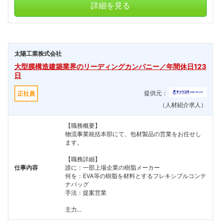
詳細を見る
太陽工業株式会社
大型膜構造建築業界のリーディングカンパニー／年間休日123
日
提供元：
正社員
（人材紹介求人）
【職務概要】
物流事業統括本部にて、包材製品の営業をお任せし
ます。
【職務詳細】
仕事内容
誰に：一部上場企業の樹脂メーカー
何を：EVA等の樹脂を材料とするフレキシブルコンテ
ナバッグ
手法：提案営業
主力...