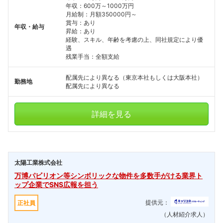
年収：600万～1000万円
月給制：月額350000円～
賞与：あり
年収・給与
昇給：あり
経験、スキル、年齢を考慮の上、同社規定により優
遇
残業手当：全額支給
配属先により異なる（東京本社もしくは大阪本社）
勤務地
配属先により異なる
詳細を見る
太陽工業株式会社
万博パビリオン等シンボリックな物件を多数手がける業界ト
ップ企業でSNS広報を担う
提供元：
正社員
（人材紹介求人）