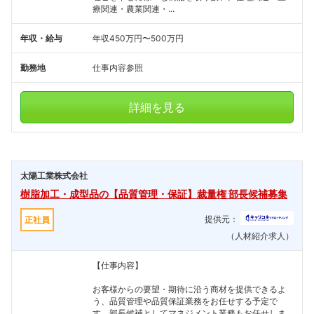
療関連・農業関連・...
年収・給与
年収450万円〜500万円
勤務地
仕事内容参照
詳細を見る
太陽工業株式会社
樹脂加工・成型品の【品質管理・保証】裁量権 部長候補募集
提供元：
正社員
（人材紹介求人）
【仕事内容】
お客様からの要望・期待に沿う商材を提供できるよ
う、品質管理や品質保証業務をお任せする予定で
す。部長候補としてマネジメント業務もお任せしま