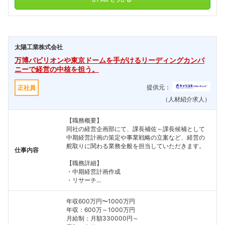
こちらの企業もフォローしませんか？
太陽工業株式会社
万博パビリオンや東京ドームを手がけるリーディングカンパ
ニーで経営の中核を担う。
提供元：
正社員
（人材紹介求人）
【職務概要】
同社の経営企画部にて、課長補佐～課長候補として
中期経営計画の策定や事業戦略の立案など、経営の
舵取りに関わる業務全般を担当していただきます。
仕事内容
【職務詳細】
・中期経営計画作成
・リサーチ...
年収600万円〜1000万円
年収：600万～1000万円
月給制：月額330000円～