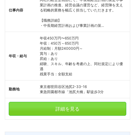
業計画の推進、経営会議の運営など、経営陣を支え
仕事内容
る戦略的業務を幅広く担当していただきます。
【職務詳細】
・中長期経営計画および事業計画の策...
年収450万円〜650万円
年収：450万～650万円
月給制：月額240000円～
賞与：あり
年収・給与
昇給：あり
経験、スキル、年齢を考慮の上、同社規定により優
遇
残業手当：全額支給
東京都世田谷区池尻2-33-16
勤務地
東急田園都市線「池尻大橋」駅徒歩3分
詳細を見る