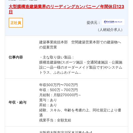
大型膜構造建築業界のリーディングカンパニー／年間休日123
日
提供元：
正社員
（人材紹介求人）
建築事業統括本部 空間建築営業本部での建築物へ
の提案営業
仕事内容
・主な取り扱い製品：
膜構造建築物(スポーツ施設・交通関連施設・公園施
設に一品一様のオーダーメイド製品です)やシステム
トラス、ふわふわドーム...
年収500万円〜700万円
年収：500万～700万円
月給制：月額270000円～
賞与：あり
年収・給与
昇給：あり
経験、スキル、年齢を考慮の上、同社規定により優
遇
残業手当：全額支給
大阪府大阪市淀川区木川東4-8-4