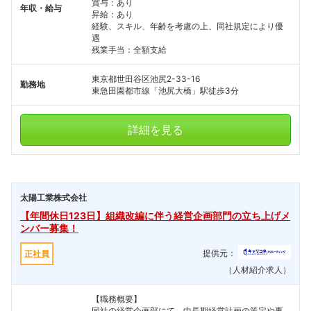
賞与：あり
年収・給与
昇給：あり
経験、スキル、年齢を考慮の上、同社規定により優
遇
残業手当：全額支給
東京都世田谷区池尻2-33-16
勤務地
東急田園都市線「池尻大橋」駅徒歩3分
詳細を見る
太陽工業株式会社
【年間休日123日】組織改編に伴う経営企画部門の立ち上げメ
ンバー募集！
提供元：
正社員
（人材紹介求人）
【職務概要】
同社の経営企画部にて、中長期経営計画の策定や事