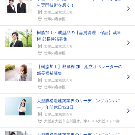
ら専門技術を磨く！
太陽工業株式会社
仕事内容参照
樹脂加工・成型品の【品質管理・保証】裁量
権 部長候補募集
太陽工業株式会社
仕事内容参照
【樹脂加工】裁量権 加工組立オペレーターの
部長候補募集
太陽工業株式会社
仕事内容参照
大型膜構造建築業界のリーディングカンパニ
ー／年間休日123日
太陽工業株式会社
大阪府大阪市淀川区木川東4-8-4大阪メトロ御堂筋...
大型膜構造建築業界のリーディングカンパニ