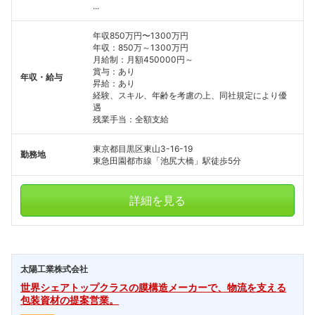
...
年収850万円〜1300万円
年収：850万～1300万円
月給制：月額450000円～
賞与：あり
年収・給与
昇給：あり
経験、スキル、年齢を考慮の上、同社規定により優
遇
残業手当：全額支給
東京都目黒区東山3-16-19
勤務地
東急田園都市線「池尻大橋」駅徒歩5分
詳細を見る
太陽工業株式会社
世界シェアトップクラスの膜構造メーカーで、物流を支える
包装資材の提案営業。