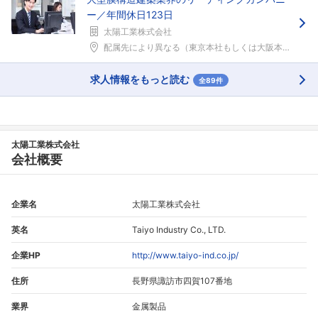
ー／年間休日123日
太陽工業株式会社
配属先により異なる（東京本社もしくは大阪本社）配属...
求人情報をもっと読む
全89件
太陽工業株式会社
会社概要
企業名
太陽工業株式会社
英名
Taiyo Industry Co., LTD.
企業HP
http://www.taiyo-ind.co.jp/
住所
長野県諏訪市四賀107番地
業界
金属製品