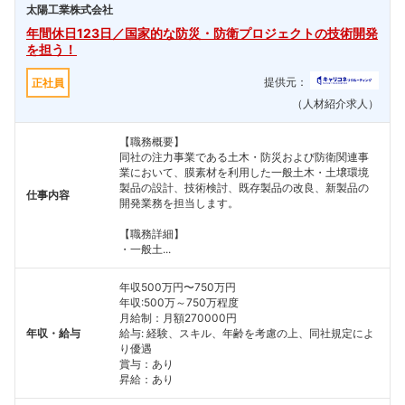
太陽工業株式会社
年間休日123日／国家的な防災・防衛プロジェクトの技術開発
を担う！
提供元：
正社員
（人材紹介求人）
【職務概要】
同社の注力事業である土木・防災および防衛関連事
業において、膜素材を利用した一般土木・土壌環境
製品の設計、技術検討、既存製品の改良、新製品の
仕事内容
開発業務を担当します。
【職務詳細】
・一般土...
年収500万円〜750万円
年収:500万～750万程度
月給制：月額270000円
年収・給与
給与: 経験、スキル、年齢を考慮の上、同社規定によ
り優遇
賞与：あり
昇給：あり