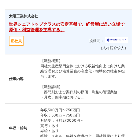
太陽工業株式会社
世界シェアトップクラスの安定基盤で、経営層に近い立場で
原価・利益管理を主導する。
提供元：
正社員
（人材紹介求人）
【職務概要】
同社の生産部門全体における収益性向上に向けた業
績管理および積算業務の高度化・標準化の推進を担
当します。
仕事内容
【職務詳細】
・部門別および案件別の原価・利益の管理業務
・月次、四半期における...
年収500万円〜750万円
年収：500万～750万円
月給制：月額270000円～
賞与：あり
年収・給与
昇給：あり
経験、スキル、年齢を考慮の上、同社規定により優