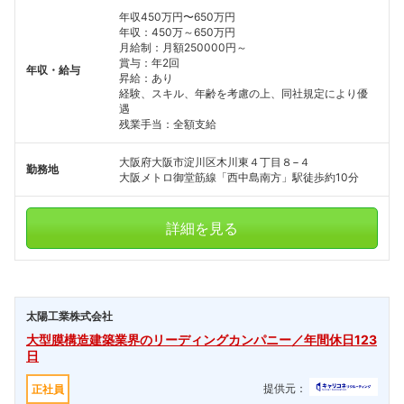
年収450万円〜650万円
年収：450万～650万円
月給制：月額250000円～
賞与：年2回
年収・給与
昇給：あり
経験、スキル、年齢を考慮の上、同社規定により優
遇
残業手当：全額支給
大阪府大阪市淀川区木川東４丁目８−４
勤務地
大阪メトロ御堂筋線「西中島南方」駅徒歩約10分
詳細を見る
太陽工業株式会社
大型膜構造建築業界のリーディングカンパニー／年間休日123
日
提供元：
正社員