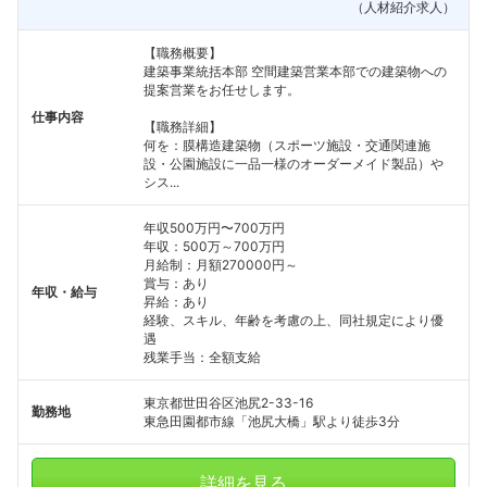
（人材紹介求人）
【職務概要】
建築事業統括本部 空間建築営業本部での建築物への
提案営業をお任せします。
仕事内容
【職務詳細】
何を：膜構造建築物（スポーツ施設・交通関連施
設・公園施設に一品一様のオーダーメイド製品）や
シス...
年収500万円〜700万円
年収：500万～700万円
月給制：月額270000円～
賞与：あり
年収・給与
昇給：あり
経験、スキル、年齢を考慮の上、同社規定により優
遇
残業手当：全額支給
東京都世田谷区池尻2-33-16
勤務地
東急田園都市線「池尻大橋」駅より徒歩3分
フォローしました
詳細を見る