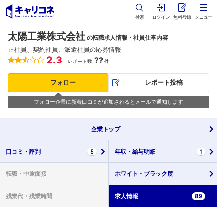
検索
ログイン
無料登録
メニュー
太陽工業株式会社
の転職求人情報・社員仕事内容
正社員、契約社員、派遣社員の応募情報
2.3
??
レポート数
件
フォロー
レポート投稿
フォロー企業に新着口コミが追加されるとメールで通知します
企業
トップ
口コミ・
評判
5
年収・
給与明細
1
転職・
中途面接
ホワイト・
ブラック度
残業代・
残業時間
求人情報
89