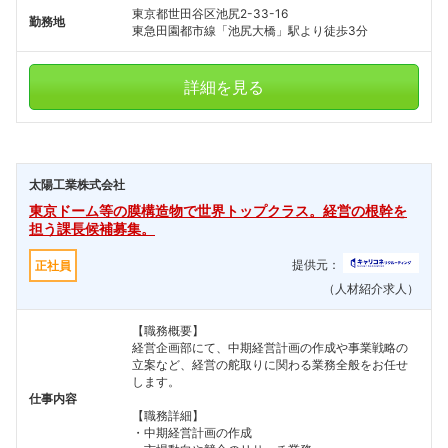
東京都世田谷区池尻2-33-16
勤務地
東急田園都市線「池尻大橋」駅より徒歩3分
詳細を見る
太陽工業株式会社
東京ドーム等の膜構造物で世界トップクラス。経営の根幹を
担う課長候補募集。
提供元：
正社員
（人材紹介求人）
【職務概要】
経営企画部にて、中期経営計画の作成や事業戦略の
立案など、経営の舵取りに関わる業務全般をお任せ
します。
仕事内容
【職務詳細】
・中期経営計画の作成