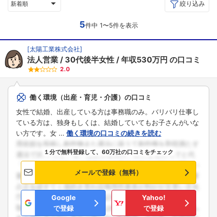
絞り込み
新着順
5
件中 1〜5件を表示
[
太陽工業株式会社
]
法人営業
30代後半女性
年収530万円
の口コミ
2.0
働く環境（出産・育児・介護）の口コミ
女性で結婚、出産している方は事務職のみ。バリバリ仕事し
ている方は、独身もしくは、結婚していてもお子さんがいな
い方です。女 ...
働く環境の口コミの続きを読む
１分で無料登録して、60万社の口コミをチェック
メールで登録（無料）
Google
Yahoo!
で登録
で登録