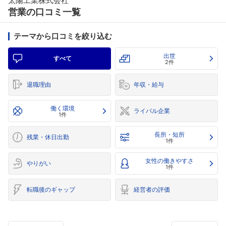
太陽工業株式会社
営業の口コミ一覧
テーマから口コミを絞り込む
出世
すべて
2件
退職理由
年収・給与
働く環境
ライバル企業
1件
長所・短所
残業・休日出勤
1件
女性の働きやすさ
やりがい
1件
転職後のギャップ
経営者の評価