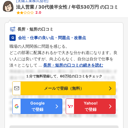
[
太陽工業株式会社
]
法人営業
30代後半女性
年収530万円
の口コミ
2.0
長所・短所の口コミ
会社・仕事の良い点・問題点・改善点
職場の人間関係に問題を感じる。
どこの部署に配属されるかで大きな分かれ道になります。良
い人には良いですが、向上心もなく、自分は自分で仕事を
淡々とこなして ...
長所・短所の口コミの続きを読む
１分で無料登録して、60万社の口コミをチェック
メールで登録（無料）
Google
Yahoo!
で登録
で登録