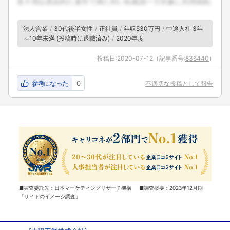
法人営業
30代後半女性
正社員
年収530万円
中途入社 3年
～10年未満 (投稿時に退職済み)
2020年度
投稿日:
2020-07-12
（記事番号:
836440
）
参考になった
0
不適切な投稿として報告
■実査委託先：日本マーケティングリサーチ機構 ■調査概要：2023年12月期
「サイトのイメージ調査」