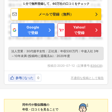
１分で無料登録して、60万社の口コミをチェック
メールで登録（無料）
Google
Yahoo!
で登録
で登録
法人営業
30代後半女性
正社員
年収530万円
中途入社 3年
～10年未満 (投稿時に退職済み)
2020年度
投稿日:
2020-07-12
（記事番号:
836438
）
参考になった
0
不適切な投稿として報告
同年代や類似職種の
年収・口コミを見ることで