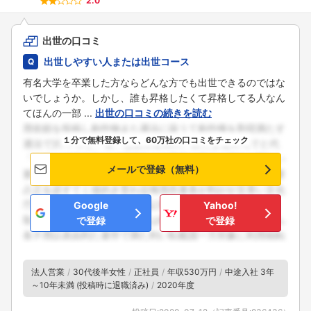
2.0
出世の口コミ
出世しやすい人または出世コース
有名大学を卒業した方ならどんな方でも出世できるのではな
いでしょうか。しかし、誰も昇格したくて昇格してる人なん
てほんの一部 ...
出世の口コミの続きを読む
１分で無料登録して、60万社の口コミをチェック
フォローしました
メールで登録（無料）
こちらの企業もフォローしませんか？
Google
Yahoo!
で登録
で登録
法人営業
30代後半女性
正社員
年収530万円
中途入社 3年
～10年未満 (投稿時に退職済み)
2020年度