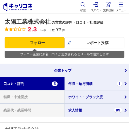
検索
ログイン
無料登録
メニュー
太陽工業株式会社
の営業の評判・口コミ・社員評価
2.3
??
レポート数
件
フォロー
レポート投稿
フォロー企業に新着口コミが追加されるとメールで通知します
企業
トップ
口コミ・
評判
5
年収・
給与明細
1
転職・
中途面接
ホワイト・
ブラック度
残業代・
残業時間
求人情報
89