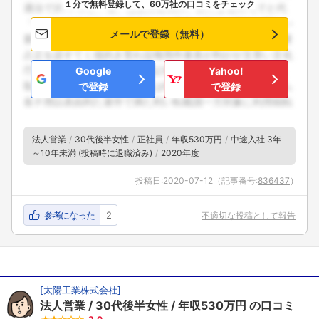
１分で無料登録して、60万社の口コミをチェック
メールで登録（無料）
Google
Yahoo!
で登録
で登録
法人営業
30代後半女性
正社員
年収530万円
中途入社 3年
～10年未満 (投稿時に退職済み)
2020年度
投稿日:
2020-07-12
（記事番号:
836437
）
参考になった
2
不適切な投稿として報告
[
太陽工業株式会社
]
法人営業
30代後半女性
年収530万円
の口コミ