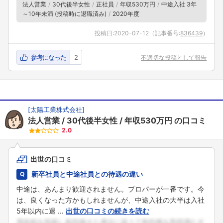
法人営業
30代後半女性
正社員
年収530万円
中途入社 3年
～10年未満 (投稿時に退職済み)
2020年度
投稿日:
2020-07-12
（記事番号:
836439
）
参考になった
2
不適切な投稿として報告
[
太陽工業株式会社
]
法人営業
30代後半女性
年収530万円
の口コミ
2.0
出世の口コミ
新卒社員と中途社員との待遇の違い
中途は、あんまり歓迎されません。プロパーが一番です。今
は、良くなった方かもしれませんが、中途入社の大半は入社
5年以内に退 ...
出世の口コミの続きを読む