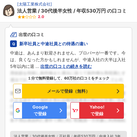
[
太陽工業株式会社
]
法人営業
30代後半女性
年収530万円
の口コミ
2.0
出世の口コミ
新卒社員と中途社員との待遇の違い
中途は、あんまり歓迎されません。プロパーが一番です。今
は、良くなった方かもしれませんが、中途入社の大半は入社
5年以内に退 ...
出世の口コミの続きを読む
１分で無料登録して、60万社の口コミをチェック
メールで登録（無料）
Google
Yahoo!
で登録
で登録
法人営業
30代後半女性
正社員
年収530万円
中途入社 3年