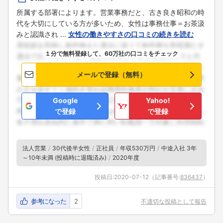
所属する部署によります。営業事務だと、古き良き昭和の時
代を大切にしている方が多いため、女性は事務仕事＝お茶汲
みと認識され ...
女性の働きやすさの口コミの続きを読む
１分で無料登録して、60万社の口コミをチェック
メールで登録（無料）
Google
Yahoo!
で登録
で登録
法人営業
30代後半女性
正社員
年収530万円
中途入社 3年
～10年未満 (投稿時に退職済み)
2020年度
投稿日:
2020-07-12
（記事番号:
836437
）
参考になった
2
不適切な投稿として報告