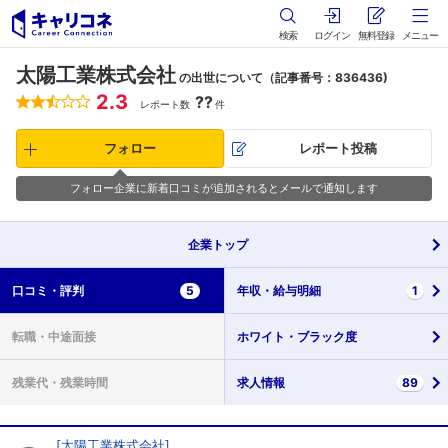
検索
ログイン
無料登録
メニュー
太陽工業株式会社
の出世について（記事番号：836436)
2.3
??
レポート数
件
フォロー
レポート投稿
フォロー企業に新着口コミが追加されるとメールで通知します
企業
トップ
口コミ・
評判
5
年収・
給与明細
1
転職・
中途面接
ホワイト・
ブラック度
残業代・
残業時間
求人情報
89
[
太陽工業株式会社
]