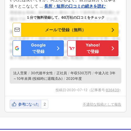
淡々とこなして ...
長所・短所の口コミの続きを読む
１分で無料登録して、60万社の口コミをチェック
メールで登録（無料）
Google
Yahoo!
で登録
で登録
法人営業
30代後半女性
正社員
年収530万円
中途入社 3年
～10年未満 (投稿時に退職済み)
2020年度
投稿日:
2020-07-12
（記事番号:
836439
）
参考になった
2
不適切な投稿として報告