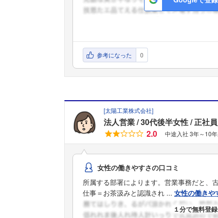
参考になった
0
[
太陽工業株式会社
]
法人営業
30代後半女性
正社員
2.0
中途入社 3年～10
女性の働きやすさの口コミ
所属する部署によります。営業事務だと、
仕事＝お茶汲みと認識され ...
女性の働きや
１分で無料登録