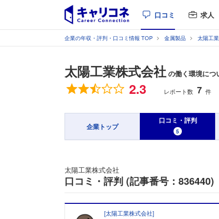
口コミ
求人
企業の年収・評判・口コミ情報 TOP
金属製品
太陽工業
太陽工業株式会社
の働く環境につい
総合評価
2.3
7
レポート数
件
口コミ・評判
企業トップ
5
太陽工業株式会社
口コミ・評判 (記事番号：836440)
[
太陽工業株式会社
]