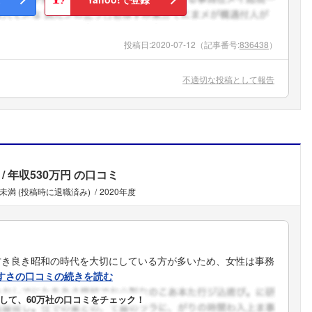
こちらの企業もフォローしませんか？
投稿日:
2020-07-12
（記事番号:
836438
）
不適切な投稿として報告
年収530万円
の口コミ
年未満 (投稿時に退職済み)
2020年度
古き良き昭和の時代を大切にしている方が多いため、女性は事務
すさの口コミの続きを読む
して、60万社の口コミをチェック！