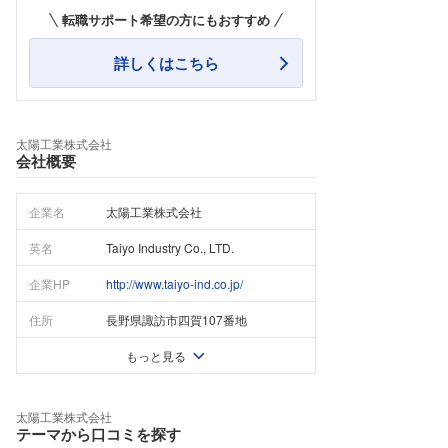
転職サポート希望の方にもおすすめ
詳しくはこちら
太陽工業株式会社
会社概要
企業名
太陽工業株式会社
英名
Taiyo Industry Co., LTD.
企業HP
http://www.taiyo-ind.co.jp/
住所
長野県諏訪市四賀107番地
もっと見る
太陽工業株式会社
テーマから口コミを探す