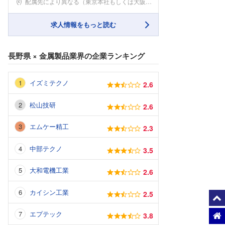
配属先により異なる（東京本社もしくは大阪本社）配属
求人情報をもっと読む
長野県
×
金属製品業界
の企業ランキング
イズミテクノ
2.6
松山技研
2.6
エムケー精工
2.3
中部テクノ
3.5
大和電機工業
2.6
カイシン工業
2.5
エプテック
3.8