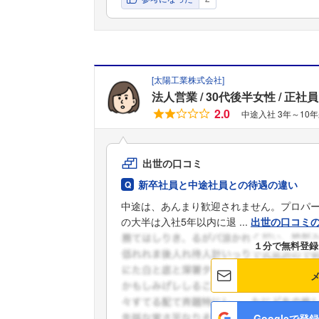
[
太陽工業株式会社
]
法人営業
30代後半女性
正社員
2.0
中途入社 3年～10
出世の口コミ
新卒社員と中途社員との待遇の違い
中途は、あんまり歓迎されません。プロパ
の大半は入社5年以内に退 ...
出世の口コミ
１分で無料登録
Googleで登録