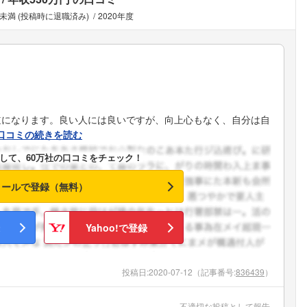
年未満 (投稿時に退職済み)
2020年度
道になります。良い人には良いですが、向上心もなく、自分は自
口コミの続きを読む
して、60万社の口コミをチェック！
メールで登録（無料）
Yahoo!で登録
投稿日:
2020-07-12
（記事番号:
836439
）
不適切な投稿として報告