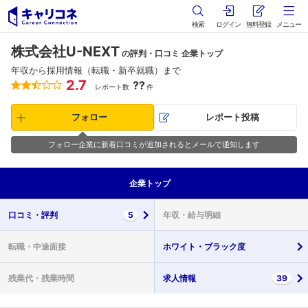
検索
ログイン
無料登録
メニュー
株式会社U-NEXT
の評判・口コミ 企業トップ
年収から採用情報（転職・新卒就職）まで
2.7
??
レポート数
件
フォロー
レポート投稿
フォロー企業に新着口コミが追加されるとメールで通知します
企業
トップ
口コミ・
評判
5
年収・
給与明細
転職・
中途面接
ホワイト・
ブラック度
残業代・
残業時間
求人情報
39