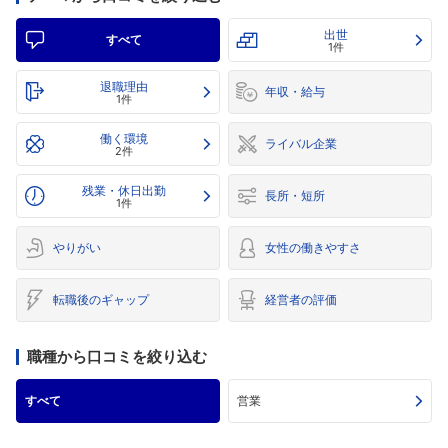
出世
すべて
1件
退職理由
年収・給与
1件
働く環境
ライバル企業
2件
残業・休日出勤
長所・短所
1件
やりがい
女性の働きやすさ
転職後のギャップ
経営者の評価
職種から口コミを絞り込む
すべて
営業