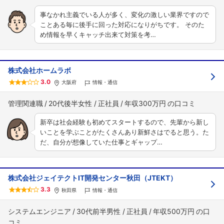
事なかれ主義でいる人が多く、変化の激しい業界ですので
ことある毎に後手に回った対応になりがちです。 そのた
め情報を早くキャッチ出来て対策を考…
株式会社ホームラボ
3.0
大阪府
情報・通信
管理関連職
20代後半女性
正社員
年収300万円
新卒は社会経験も初めてスタートするので、先輩から新し
いことを学ぶことがたくさんあり新鮮さはでると思う。た
だ、自分が想像していた仕事とギャップ…
株式会社ジェイテクトIT開発センター秋田（JTEKT）
3.3
秋田県
情報・通信
システムエンジニア
30代前半男性
正社員
年収500万円