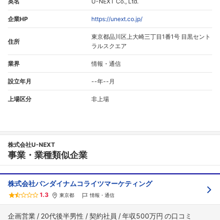
英名
U-NEXT Co., Ltd.
企業HP
https://unext.co.jp/
東京都品川区上大崎三丁目1番1号 目黒セント
住所
ラルスクエア
業界
情報・通信
設立年月
--年--月
上場区分
非上場
株式会社U-NEXT
事業・業種類似企業
株式会社バンダイナムコライツマーケティング
1.3
東京都
情報・通信
企画営業
20代後半男性
契約社員
年収500万円