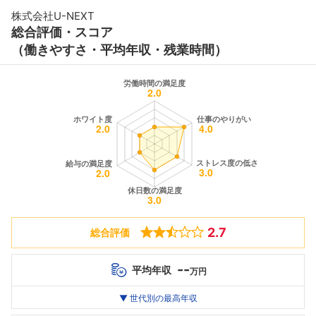
株式会社U-NEXT
総合評価・スコア
（働きやすさ・平均年収・残業時間）
2.7
総合評価
--
平均年収
万円
世代別
20代
▼ 世代別の最高年収
30代
40代
最高年収
--万
--万
--万