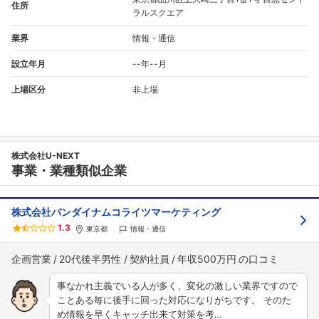
住所
ラルスクエア
業界
情報・通信
設立年月
--年--月
上場区分
非上場
株式会社U-NEXT
事業・業種類似企業
株式会社バンダイナムコライツマーケティング
1.3
東京都
情報・通信
企画営業
20代後半男性
契約社員
年収500万円
事なかれ主義でいる人が多く、変化の激しい業界ですので
ことある毎に後手に回った対応になりがちです。 そのた
め情報を早くキャッチ出来て対策を考…