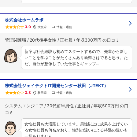
株式会社ホームラボ
3.0
大阪府
情報・通信
管理関連職
20代後半女性
正社員
年収300万円
新卒は社会経験も初めてスタートするので、先輩から新し
いことを学ぶことがたくさんあり新鮮さはでると思う。た
だ、自分が想像していた仕事とギャップ…
株式会社ジェイテクトIT開発センター秋田（JTEKT）
3.3
秋田県
情報・通信
システムエンジニア
30代前半男性
正社員
年収500万円
女性社員も大活躍しています。男性以上に成果を上げてい
る女性社員も何名かおり、性別の違いによる待遇の違いも
一切ありません。…