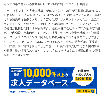
キャリコネで見られる株式会社U-NEXTの評判・口コミ・社員評価
キャリコネでは「・将来の見通しが立ちづらい ・給料が業務量に見合ってお
らず低い 上記二点が転職に至った理由である。 社内には良い人が多く、尊敬
できる諸先輩方も多くおり、そう言った意味でメリットもあったが、上記二
点のデメリットが個人の中で上回ったため転職に至った。」のような、実際
の社員が投稿した口コミが観覧でき、 他にも株式会社U-NEXTの職場の雰囲
気、社内恋愛、仕事内容、やりがい、社風、ライバル企業の情報など労働環
境・ワークライフバランスに関係した多岐多様な口コミを見ることができま
す。 さらにキャリコネでは口コミだけではなく、年収、給与明細、面接対
策、採用、求人情報も見ることができ、正社員の情報だけではなく契約社員
や派遣社員の情報もあります。 このようにキャリコネには転職に役立つ情報
が盛りだくさんです。