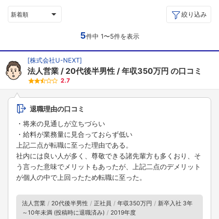
絞り込み
新着順
5
件中 1〜5件を表示
[
株式会社U-NEXT
]
法人営業
20代後半男性
年収350万円
の口コミ
2.7
退職理由の口コミ
・将来の見通しが立ちづらい
・給料が業務量に見合っておらず低い
上記二点が転職に至った理由である。
社内には良い人が多く、尊敬できる諸先輩方も多くおり、そ
う言った意味でメリットもあったが、上記二点のデメリット
が個人の中で上回ったため転職に至った。
法人営業
20代後半男性
正社員
年収350万円
新卒入社 3年
～10年未満 (投稿時に退職済み)
2019年度