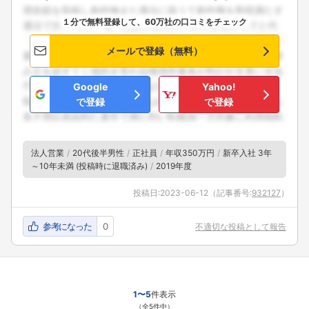
１分で無料登録して、60万社の口コミをチェック
メールで登録（無料）
Google
Yahoo!
で登録
で登録
法人営業
20代後半男性
正社員
年収350万円
新卒入社 3年
～10年未満 (投稿時に退職済み)
2019年度
投稿日:
2023-06-12
（記事番号:
932127
）
参考になった
0
不適切な投稿として報告
フォローしました
こちらの企業もフォローしませんか？
1〜5
件表示
（全5件中）