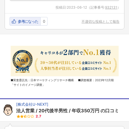
投稿日:
2023-06-12
（記事番号:
932131
）
参考になった
0
不適切な投稿として報告
■実査委託先：日本マーケティングリサーチ機構 ■調査概要：2023年12月期
「サイトのイメージ調査」
[
株式会社U-NEXT
]
法人営業
20代後半男性
年収350万円
の口コミ
2.7