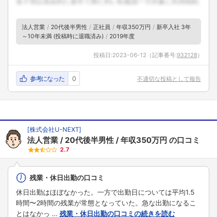
法人営業
20代後半男性
正社員
年収350万円
新卒入社 3年
～10年未満 (投稿時に退職済み)
2019年度
投稿日:
2023-06-12
（記事番号:
932128
）
参考になった
0
不適切な投稿として報告
[
株式会社U-NEXT
]
法人営業
20代後半男性
年収350万円
の口コミ
2.7
残業・休日出勤の口コミ
休日出勤はほぼなかった。一方で出勤日については平均1.5
時間〜2時間の残業が常態となっていた。急な出勤になるこ
とはなかっ ...
残業・休日出勤の口コミの続きを読む