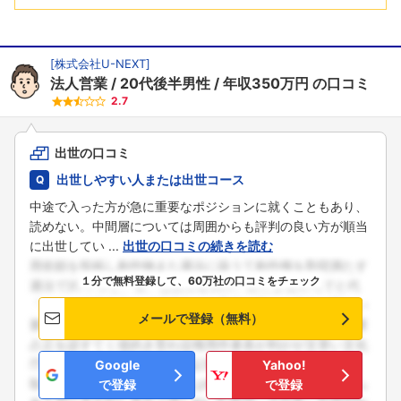
[
株式会社U-NEXT
]
法人営業
20代後半男性
年収350万円
の口コミ
2.7
出世の口コミ
出世しやすい人または出世コース
中途で入った方が急に重要なポジションに就くこともあり、
読めない。中間層については周囲からも評判の良い方が順当
に出世してい ...
出世の口コミの続きを読む
１分で無料登録して、60万社の口コミをチェック
メールで登録（無料）
Google
Yahoo!
で登録
で登録