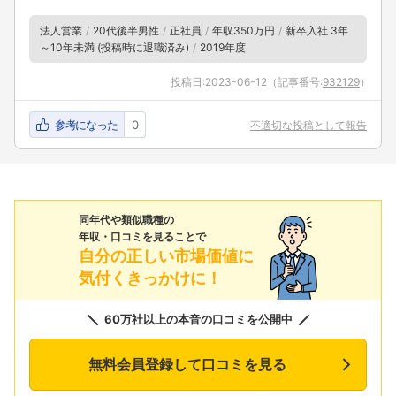
法人営業
20代後半男性
正社員
年収350万円
新卒入社 3年
～10年未満 (投稿時に退職済み)
2019年度
投稿日:
2023-06-12
（記事番号:
932129
）
参考になった
0
不適切な投稿として報告
同年代や類似職種の
年収・口コミを見ることで
自分の正しい市場価値に
気付くきっかけに！
60万社以上の本音の口コミを公開中
無料会員登録して口コミを見る