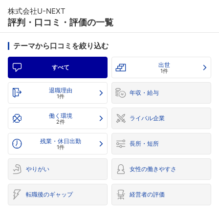
株式会社U-NEXT
評判・口コミ・評価の一覧
テーマから口コミを絞り込む
出世
すべて
1件
退職理由
年収・給与
1件
働く環境
ライバル企業
2件
残業・休日出勤
長所・短所
1件
やりがい
女性の働きやすさ
転職後のギャップ
経営者の評価