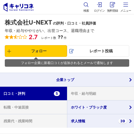
検索
ログイン
無料登録
メニュー
株式会社U-NEXT
の評判・口コミ・社員評価
年収・給与ややりがい、出世コース、退職理由まで
2.7
??
レポート数
件
フォロー
レポート投稿
フォロー企業に新着口コミが追加されるとメールで通知します
企業
トップ
口コミ・
評判
5
年収・
給与明細
転職・
中途面接
ホワイト・
ブラック度
残業代・
残業時間
求人情報
39