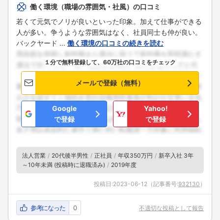
働く環境（職場の雰囲気・社風）の口コミ
若くて元気でノリが良いといった印象。加えて仕事ができる
人が多い。争うような雰囲気はなく、社員同士も仲が良い。
バックヤード ...
働く環境の口コミの続きを読む
１分で無料登録して、60万社の口コミをチェック
メールで登録（無料）
Google
Yahoo!
で登録
で登録
法人営業
20代後半男性
正社員
年収350万円
新卒入社 3年
～10年未満 (投稿時に退職済み)
2019年度
投稿日:
2023-06-12
（記事番号:
932130
）
参考になった
0
不適切な投稿として報告