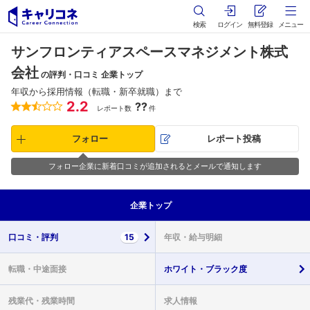
検索
ログイン
無料登録
メニュー
サンフロンティアスペースマネジメント株式
会社
の評判・口コミ 企業トップ
年収から採用情報（転職・新卒就職）まで
2.2
??
レポート数
件
フォロー
レポート投稿
フォロー企業に新着口コミが追加されるとメールで通知します
企業
トップ
口コミ・
評判
15
年収・
給与明細
転職・
中途面接
ホワイト・
ブラック度
残業代・
残業時間
求人情報