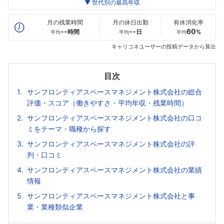
世代別
20代
▼ 世代別の最高年収
30代
40代
最高年収
--万
--万
--万
月の残業時間
月の休日出勤
有休消化率
--
--
60
時間
日
%
平均
平均
平均
キャリコネユーザーの投稿データから算出
目次
サンフロンティアスペースマネジメント株式会社の総合
評価・スコア（働きやすさ・平均年収・残業時間）
サンフロンティアスペースマネジメント株式会社の口コ
ミをテーマ・職種から探す
サンフロンティアスペースマネジメント株式会社の評
判・口コミ
サンフロンティアスペースマネジメント株式会社の業績
情報
サンフロンティアスペースマネジメント株式会社と事
業・業種類似企業