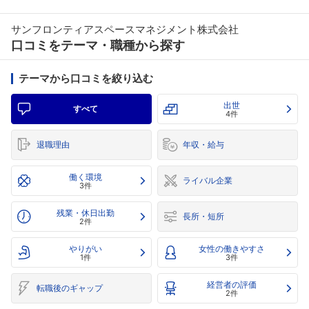
サンフロンティアスペースマネジメント株式会社
口コミをテーマ・職種から探す
テーマから口コミを絞り込む
出世
すべて
4件
退職理由
年収・給与
働く環境
ライバル企業
3件
残業・休日出勤
長所・短所
2件
やりがい
女性の働きやすさ
1件
3件
経営者の評価
転職後のギャップ
2件