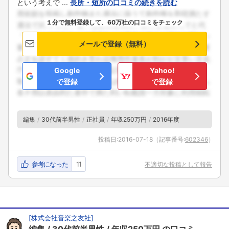
という考えで ...
長所・短所の口コミの続きを読む
１分で無料登録して、60万社の口コミをチェック
メールで登録（無料）
Google
Yahoo!
で登録
で登録
編集
30代前半男性
正社員
年収250万円
2016年度
投稿日:
2016-07-18
（記事番号:
602346
）
参考になった
11
不適切な投稿として報告
[
株式会社音楽之友社
]
編集
30代前半男性
年収250万円
の口コミ