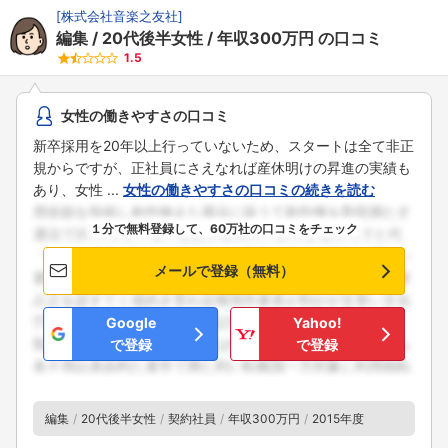
[
株式会社音楽之友社
]
編集
20代後半女性
年収300万円
の口コミ
1.5
女性の働きやすさの口コミ
新卒採用を20年以上行っていないため、スタートは全て非正
規からですが、正社員にさえなれば産休明けの昇進の実績も
あり、女性 ...
女性の働きやすさの口コミの続きを読む
１分で無料登録して、60万社の口コミをチェック
メールで登録（無料）
Google
Yahoo!
で登録
で登録
編集
20代後半女性
契約社員
年収300万円
2015年度