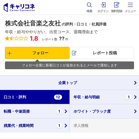
検索
ログイン
無料登録
メニュー
株式会社音楽之友社
の評判・口コミ・社員評価
年収・給与ややりがい、出世コース、退職理由まで
1.8
??
レポート数
件
フォロー
レポート投稿
フォロー企業に新着口コミが追加されるとメールで通知します
企業
トップ
口コミ・
評判
12
年収・
給与明細
1
転職・
中途面接
1
ホワイト・
ブラック度
残業代・
残業時間
1
求人情報