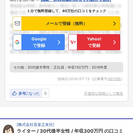
１分で無料登録して、60万社の口コミをチェック
メールで登録（無料）
Google
Yahoo!
で登録
で登録
フォローしました
その他
20代後半男性
正社員
年収150万円
2016年度
こちらの企業もフォローしませんか？
投稿日:
2016-07-13
（記事番号:
601292
）
参考になった
0
不適切な投稿として報告
[
株式会社音楽之友社
]
ライター
30代後半女性
年収300万円
の口コミ