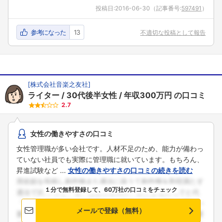
投稿日:
2016-06-30
（記事番号:
597491
）
参考になった
13
不適切な投稿として報告
[
株式会社音楽之友社
]
ライター
30代後半女性
年収300万円
の口コミ
2.7
女性の働きやすさの口コミ
女性管理職が多い会社です。人材不足のため、能力が備わっ
ていない社員でも実際に管理職に就いています。もちろん、
昇進試験など ...
女性の働きやすさの口コミの続きを読む
１分で無料登録して、60万社の口コミをチェック
メールで登録（無料）