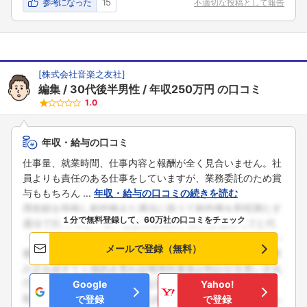
参考になった
15
不適切な投稿として報告
[
株式会社音楽之友社
]
編集
30代後半男性
年収250万円
の口コミ
1.0
年収・給与の口コミ
仕事量、就業時間、仕事内容と報酬が全く見合いません。社
員よりも責任のある仕事をしていますが、業務委託のため賞
与ももちろん ...
年収・給与の口コミの続きを読む
１分で無料登録して、60万社の口コミをチェック
メールで登録（無料）
Google
Yahoo!
で登録
で登録