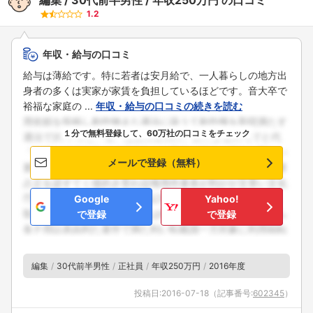
1.2
年収・給与の口コミ
給与は薄給です。特に若者は安月給で、一人暮らしの地方出
身者の多くは実家が家賃を負担しているほどです。音大卒で
裕福な家庭の ...
年収・給与の口コミの続きを読む
１分で無料登録して、60万社の口コミをチェック
メールで登録（無料）
Google
Yahoo!
で登録
で登録
編集
30代前半男性
正社員
年収250万円
2016年度
投稿日:
2016-07-18
（記事番号:
602345
）