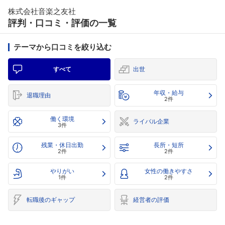
株式会社音楽之友社
評判・口コミ・評価の一覧
テーマから口コミを絞り込む
すべて
出世
年収・給与
退職理由
2件
働く環境
ライバル企業
3件
残業・休日出勤
長所・短所
2件
2件
やりがい
女性の働きやすさ
1件
2件
転職後のギャップ
経営者の評価