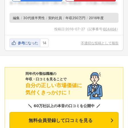
編集
30代後半男性
契約社員
年収250万円
2016年度
投稿日:
2016-07-27
（記事番号:
604464
）
参考になった
14
不適切な投稿として報告
同年代や類似職種の
年収・口コミを見ることで
自分の正しい市場価値に
気付くきっかけに！
60万社以上の本音の口コミを公開中
無料会員登録して口コミを見る