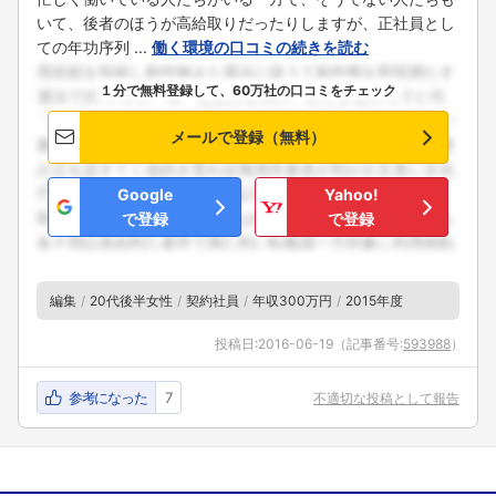
いて、後者のほうが高給取りだったりしますが、正社員とし
ての年功序列 ...
働く環境の口コミの続きを読む
１分で無料登録して、60万社の口コミをチェック
メールで登録（無料）
Google
Yahoo!
で登録
で登録
編集
20代後半女性
契約社員
年収300万円
2015年度
投稿日:
2016-06-19
（記事番号:
593988
）
参考になった
7
不適切な投稿として報告