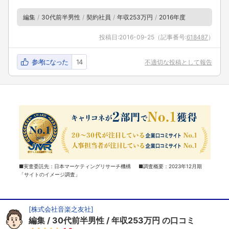
編集
30代前半男性
契約社員
年収253万円
2016年度
投稿日:
2016-09-25
（記事番号:
618487
）
参考になった
14
不適切な投稿として報告
■実査委託先：日本マーケティングリサーチ機構 ■調査概要：2023年12月期
「サイトのイメージ調査」
[
株式会社音楽之友社
]
編集
30代前半男性
年収253万円
の口コミ