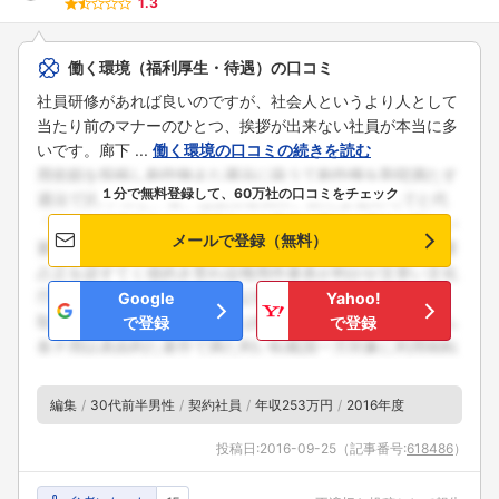
1.3
働く環境（福利厚生・待遇）の口コミ
社員研修があれば良いのですが、社会人というより人として
当たり前のマナーのひとつ、挨拶が出来ない社員が本当に多
いです。廊下 ...
働く環境の口コミの続きを読む
１分で無料登録して、60万社の口コミをチェック
メールで登録（無料）
Google
Yahoo!
で登録
で登録
編集
30代前半男性
契約社員
年収253万円
2016年度
投稿日:
2016-09-25
（記事番号:
618486
）