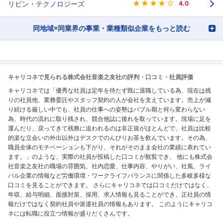
リビン・テクノロジーズ
4.0
同地域×同業界の事業・業種類似企業をもっと読む
キャリコネで見られる株式会社音楽之友社の評判・口コミ・社員評価
キャリコネでは「優秀な社員は定年を待たず既に退職している為、現在は残
りの社員他、業務委託やスタッフ契約の人が会社を支えています。売上が減
り続ける厳しい中でも、社員の仕事への姿勢はバブル期と何ら変わらない
為、時代の流れに取り残され、競合他誌に後れを取っています。現場に足を
運んだり、戻ってきて残務に追われるのは非正規がほとんどで、社員は比較
的楽な立会いの外出以外はデスクでのんびりお茶を飲んでいます。その為、
職員全体のモチベーションも下がり、それがそのまま会社の業績に表れてい
ます。」のような、実際の社員が投稿した口コミが観覧でき、 他にも株式会
社音楽之友社の職場の雰囲気、社内恋愛、仕事内容、やりがい、社風、ライ
バル企業の情報など労働環境・ワークライフバランスに関係した多岐多様な
口コミを見ることができます。 さらにキャリコネでは口コミだけではなく、
年収、給与明細、面接対策、採用、求人情報も見ることができ、正社員の情
報だけではなく契約社員や派遣社員の情報もあります。 このようにキャリコ
ネには転職に役立つ情報が盛りだくさんです。