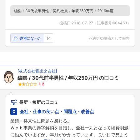
編集
30代後半男性
契約社員
年収250万円
2016年度
投稿日:
2016-07-27
（記事番号:
604463
）
参考になった
14
不適切な投稿として報告
[
株式会社音楽之友社
]
編集
30代前半男性
年収250万円
の口コミ
1.2
長所・短所の口コミ
会社・仕事の良い点・問題点・改善点
業績・将来性に問題を感じる。
Ｗｅｂ事業の赤字解消を目指し、全社一丸となって経費削減
に励んでいますが、年月がかかっています。長い目で見よう