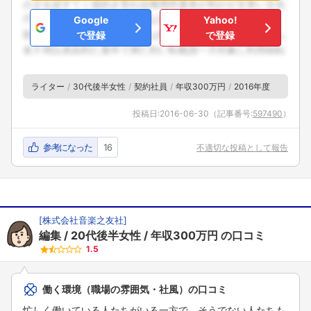
Google
Yahoo!
で登録
で登録
ライター
30代後半女性
契約社員
年収300万円
2016年度
投稿日:
2016-06-30
（記事番号:
597490
）
参考になった
16
不適切な投稿として報告
[
株式会社音楽之友社
]
編集
20代後半女性
年収300万円
の口コミ
1.5
働く環境（職場の雰囲気・社風）の口コミ
忙しく働いている人たちがいる一方で、そうでない人たちも