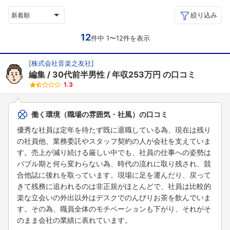
絞り込み
新着順
12
件中 1〜12件を表示
[
株式会社音楽之友社
]
編集
30代前半男性
年収253万円
の口コミ
1.3
働く環境（職場の雰囲気・社風）の口コミ
優秀な社員は定年を待たず既に退職している為、現在は残り
の社員他、業務委託やスタッフ契約の人が会社を支えていま
す。売上が減り続ける厳しい中でも、社員の仕事への姿勢は
バブル期と何ら変わらない為、時代の流れに取り残され、競
合他誌に後れを取っています。現場に足を運んだり、戻って
きて残務に追われるのは非正規がほとんどで、社員は比較的
楽な立会いの外出以外はデスクでのんびりお茶を飲んでいま
す。その為、職員全体のモチベーションも下がり、それがそ
のまま会社の業績に表れています。