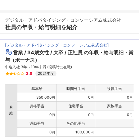
デジタル・アドバタイジング・コンソーシアム株式会社
社員の年収・給与明細を紹介
[
デジタル・アドバタイジング・コンソーシアム株式会社
]
営業
34歳女性
大卒
正社員
の年収・給与明細・賞
与（ボーナス）
中途入社 3年～10年未満 (投稿時に在職)
2.8
2021年度
基本給
時間外手当
役職手当
350,000
0
0
円
円
円
資格手当
住宅手当
家族手当
月
給
0
0
0
円
円
円
通勤手当
その他手当
0
100,000
円
円