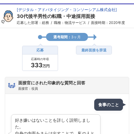
[
デジタル・アドバタイジング・コンソーシアム株式会社
]
30代後半男性の転職・中途採用面接
応募した部署：総務
職種：物流サービス
面接時期：2020年度
選考期間：
3ヶ月
応募
最終面接を辞退
応募時の年収
333
万円
面接官にされた印象的な質問と回答
面接官：役員
食事のこと
好き嫌いはないことを詳しく説明しまし
た。
自身の内面をさらけ出すことで、私の人と