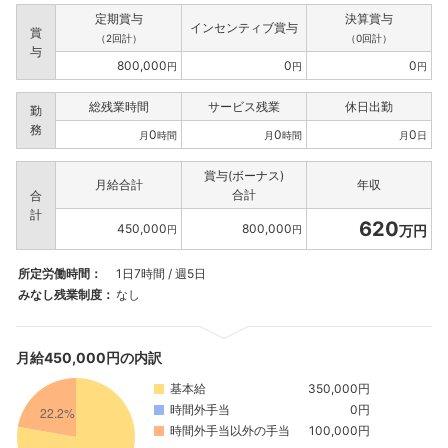
定期賞与
決算賞与
インセンティブ賞与
賞
（2回計）
（0回計）
与
800,000
0
0
円
円
円
総残業時間
サービス残業
休日出勤
勤
務
0
0
0
月
時間
月
時間
月
日
賞与(ボーナス)
月給合計
年収
合計
合
計
620
450,000
800,000
万円
円
円
所定労働時間：
1日7時間 / 週5日
みなし残業制度：
なし
月給450,000円の内訳
基本給
350,000円
時間外手当
0円
時間外手当以外の手当
100,000円