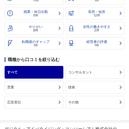
11件
1件
残業・休日出勤
長所・短所
5件
12件
やりがい
女性の働きやすさ
9件
2件
転職後のギャップ
経営者の評価
1件
1件
職種から口コミを絞り込む
すべて
コンサルタント
営業
技術
広告宣伝
その他
デジタル・アドバタイジング・コンソーシアム株式会社の