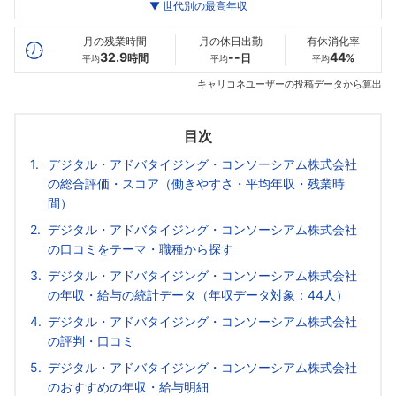
世代別
20代
▼ 世代別の最高年収
30代
40代
最高年収
684
792
420
万
万
万
月の残業時間
月の休日出勤
有休消化率
32.9
--
44
時間
日
%
平均
平均
平均
キャリコネユーザーの投稿データから算出
目次
デジタル・アドバタイジング・コンソーシアム株式会社
の総合評価・スコア（働きやすさ・平均年収・残業時
間）
デジタル・アドバタイジング・コンソーシアム株式会社
の口コミをテーマ・職種から探す
デジタル・アドバタイジング・コンソーシアム株式会社
の年収・給与の統計データ（年収データ対象：44人）
デジタル・アドバタイジング・コンソーシアム株式会社
の評判・口コミ
デジタル・アドバタイジング・コンソーシアム株式会社
のおすすめの年収・給与明細