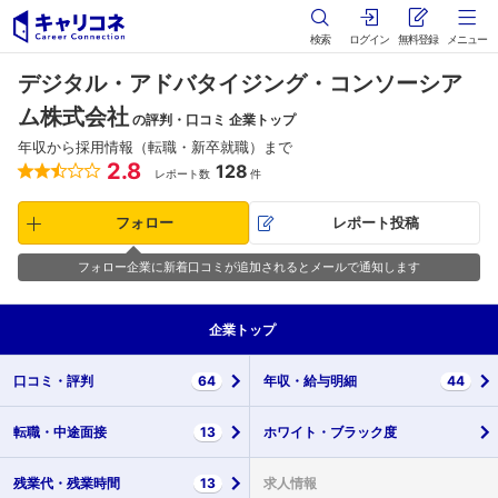
検索
ログイン
無料登録
メニュー
デジタル・アドバタイジング・コンソーシア
ム株式会社
の評判・口コミ 企業トップ
年収から採用情報（転職・新卒就職）まで
2.8
128
レポート数
件
フォロー
レポート投稿
フォロー企業に新着口コミが追加されるとメールで通知します
企業
トップ
口コミ・
評判
64
年収・
給与明細
44
転職・
中途面接
13
ホワイト・
ブラック度
残業代・
残業時間
13
求人情報