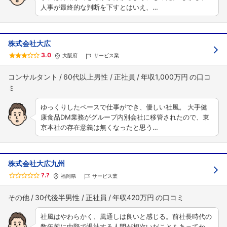
人事が最終的な判断を下すとはいえ、…
株式会社大広
3.0
大阪府
サービス業
コンサルタント
60代以上男性
正社員
年収1,000万円
ゆっくりしたペースで仕事ができ、優しい社風。 大手健
康食品DM業務がグループ内別会社に移管されたので、東
京本社の存在意義は無くなったと思う…
株式会社大広九州
?.?
福岡県
サービス業
その他
30代後半男性
正社員
年収420万円
社風はやわらかく、風通しは良いと感じる。前社長時代の
数年前に中堅で退社する人間が相次いだこともあってか、