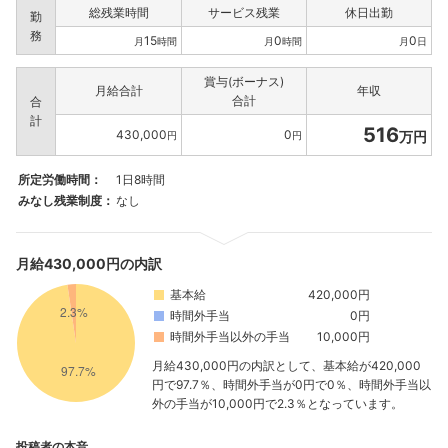
総残業時間
サービス残業
休日出勤
勤
務
15
0
0
月
時間
月
時間
月
日
賞与(ボーナス)
月給合計
年収
合計
合
計
516
430,000
0
万円
円
円
所定労働時間：
1日8時間
みなし残業制度：
なし
月給430,000円の内訳
基本給
420,000円
時間外手当
0円
時間外手当以外の手当
10,000円
月給430,000円の内訳として、基本給が420,000
円で97.7％、時間外手当が0円で0％、時間外手当以
外の手当が10,000円で2.3％となっています。
投稿者の本音