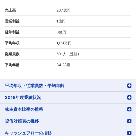
売上高
207億円
営業利益
1億円
経常利益
3億円
平均年収
1,151万円
従業員数
501人（連結）
平均年齢
34.28歳
平均年収・従業員数・平均年齢
2018年度業績状況
株主資本比率の推移
貸借対照表の推移
キャッシュフローの推移