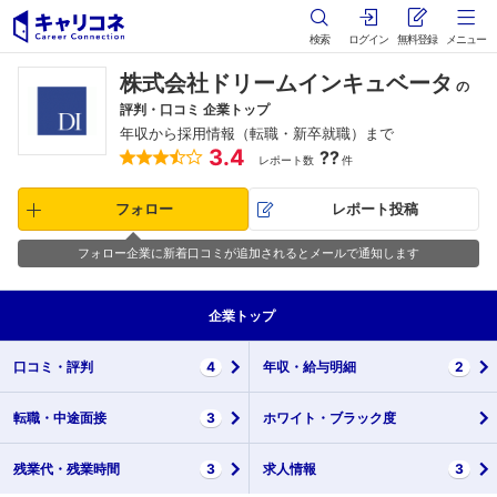
検索
ログイン
無料登録
メニュー
株式会社ドリームインキュベータ
の
評判・口コミ 企業トップ
年収から採用情報（転職・新卒就職）まで
3.4
??
レポート数
件
フォロー
レポート投稿
フォロー企業に新着口コミが追加されるとメールで通知します
企業
トップ
口コミ・
評判
4
年収・
給与明細
2
転職・
中途面接
3
ホワイト・
ブラック度
残業代・
残業時間
3
求人情報
3