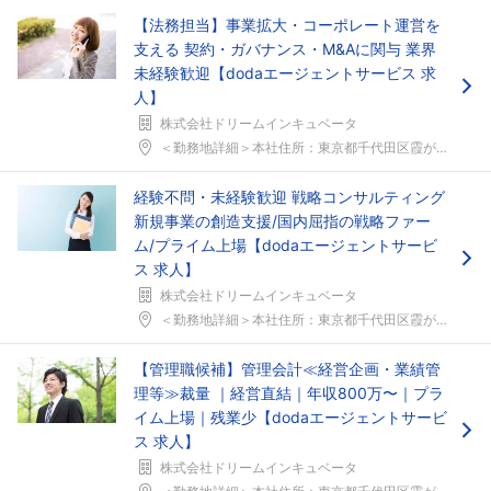
【法務担当】事業拡大・コーポレート運営を
支える 契約・ガバナンス・M&Aに関与 業界
未経験歓迎【dodaエージェントサービス 求
人】
株式会社ドリームインキュベータ
＜勤務地詳細＞本社住所：東京都千代田区霞が関3-2...
経験不問・未経験歓迎 戦略コンサルティング
新規事業の創造支援/国内屈指の戦略ファー
ム/プライム上場【dodaエージェントサービ
ス 求人】
株式会社ドリームインキュベータ
＜勤務地詳細＞本社住所：東京都千代田区霞が関3-2...
【管理職候補】管理会計≪経営企画・業績管
理等≫裁量 ｜経営直結｜年収800万〜｜プラ
イム上場｜残業少【dodaエージェントサービ
ス 求人】
株式会社ドリームインキュベータ