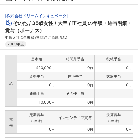
[
株式会社ドリームインキュベータ
]
その他
35歳女性
大卒
正社員
の年収・給与明細・
賞与（ボーナス）
中途入社 3年未満 (投稿時に退職済み)
2009年度
基本給
時間外手当
役職手当
420,000
0
0
円
円
円
資格手当
住宅手当
家族手当
月
給
0
0
0
円
円
円
通勤手当
その他手当
10,000
0
円
円
定期賞与
決算賞与
インセンティブ賞与
賞
（0回計）
（0回計）
与
0
0
0
円
円
円