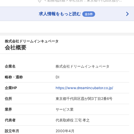
＜勤務地詳細＞本社住所：東京都千代田区霞が関3-2...
求人情報をもっと読む
全3件
株式会社ドリームインキュベータ
会社概要
企業名
株式会社ドリームインキュベータ
略称・通称
DI
企業HP
https://www.dreamincubator.co.jp/
住所
東京都千代田区霞が関3丁目2番6号
業界
サービス業
代表者
代表取締役 三宅 孝之
設立年月
2000年4月