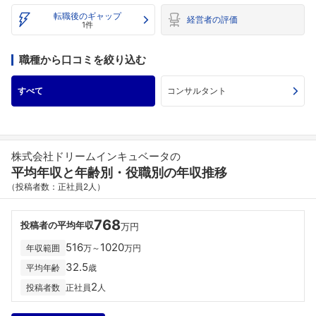
転職後のギャップ
経営者の評価
1件
職種から口コミを絞り込む
すべて
コンサルタント
株式会社ドリームインキュベータの
平均年収と年齢別・役職別の年収推移
（投稿者数：正社員2人）
768
投稿者の平均年収
万円
516
1020
年収範囲
万～
万円
32.5
平均年齢
歳
2
投稿者数
正社員
人