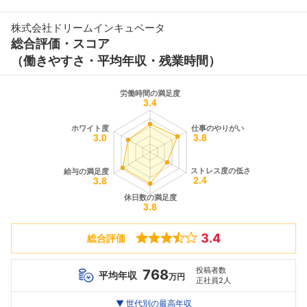
株式会社ドリームインキュベータ
総合評価・スコア
（働きやすさ・平均年収・残業時間）
3.4
総合評価
投稿者数
768
平均年収
万円
正社員2人
世代別
20代
▼ 世代別の最高年収
30代
40代