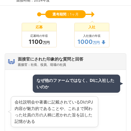
面接時期：2024年度
選考期間：
1ヶ月
応募
入社
応募時の年収
入社後の年収
1100
1000
万円
万円
面接官にされた印象的な質問と回答
面接官：社長、役員、現場の社員
なぜ他のファームではなく、DIに入社した
いのか
会社説明会や著書に記載されているDIのPJ
内容が魅力的であることや、これまで関わ
った社員の方の人柄に惹かれた旨を話した
記憶がある