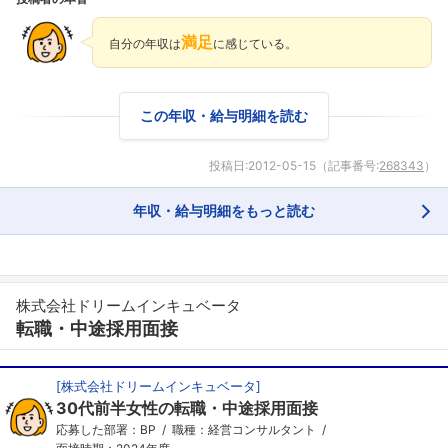
満足
自分の年収は
に感じている。
この年収・給与明細を読む
投稿日:
2012-05-15
（記事番号:
268343
）
年収・給与明細をもっと読む
株式会社ドリームインキュベータ
転職・中途採用面接
[
株式会社ドリームインキュベータ
]
30代前半女性の転職・中途採用面接
応募した部署：BP
職種：経営コンサルタント