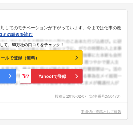
に対してのモチベーションが下がっています。今までは仕事の改
コミの続きを読む
して、60万社の口コミをチェック！
メールで登録（無料）
Yahoo!で登録
投稿日:
2016-02-07
（記事番号:
550473
）
不適切な投稿として報告