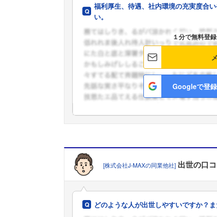
福利厚生、待遇、社内環境の充実度合い
い。
１分で無料登録
Googleで登録
出世
の口コ
[株式会社J‐MAXの同業他社]
どのような人が出世しやすいですか？ま