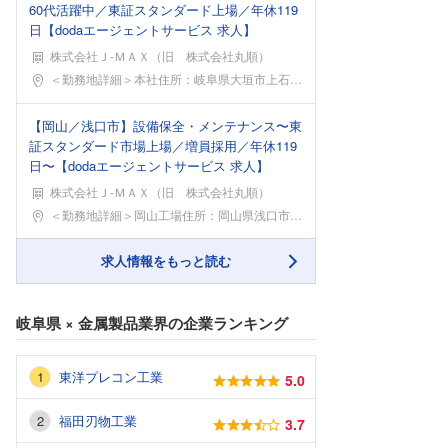
60代活躍中／東証スタンダード上場／年休119
日【dodaエージェントサービス 求人】
株式会社Ｊ‐ＭＡＸ（旧 株式会社丸順）
勤務地
＜勤務地詳細＞本社住所：岐阜県大垣市上石津町乙坂1
【岡山／浅口市】設備保全・メンテナンス〜東
証スタンダード市場上場／増員採用／年休119
日〜【dodaエージェントサービス 求人】
株式会社Ｊ‐ＭＡＸ（旧 株式会社丸順）
勤務地
＜勤務地詳細＞岡山工場住所：岡山県浅口市鴨方町六条
求人情報をもっと読む
岐阜県
×
金属製品業界
の企業ランキング
東洋プレコン工業
5.0
福田刃物工業
3.7