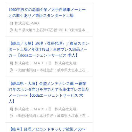
1960年設立の老舗企業／大手自動車メーカー
との取引あり／東証スタンダード上場
株式会社J-MAX
勤務地
岐阜県大垣市上石津町乙坂130-1JR東海道本線「
【岐阜／大垣】経理（課長代理）／東証スタン
ダード上場／年休119日／車体プレス部品メー
カー【dodaエージェントサービス 求人】
株式会社Ｊ‐ＭＡＸ（旧 株式会社丸順）
勤務地
＜勤務地詳細＞本社住所：岐阜県大垣市上石津町乙坂1
【岐阜県・大垣】金型メンテナンス職 〜創業
71年のホンダ向けを主力とする車体プレス部品
メーカー〜【dodaエージェントサービス 求
人】
株式会社Ｊ‐ＭＡＸ（旧 株式会社丸順）
勤務地
＜勤務地詳細＞本社住所：岐阜県大垣市上石津町乙坂1
【岐阜】経理／セカンドキャリア歓迎／50〜