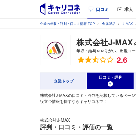
口コミ
求人
企業の年収・評判・口コミ情報 TOP
金属製品
J‐MAX
株式会社J‐MAX
年収・給与ややりがい、出世コー
総合評価
2.6
口コミ・評判
企業トップ
2
株式会社J‐MAXの口コミ・評判を記載しているページ
役立つ情報を探すならキャリコネで！
株式会社J‐MAX
評判・口コミ・評価の一覧