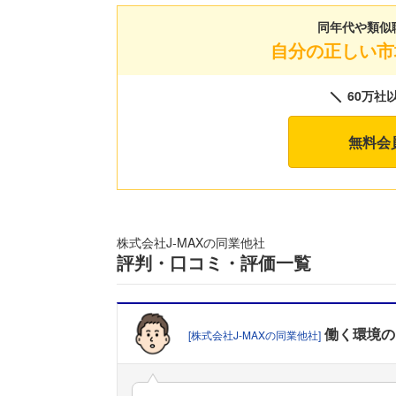
同年代や類似
自分の正しい市
60万社
無料会
株式会社J‐MAXの同業他社
評判・口コミ・評価一覧
働く環境
の
[株式会社J‐MAXの同業他社]