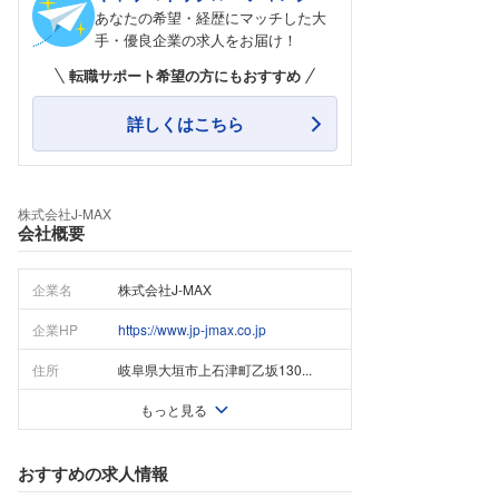
あなたの希望・経歴にマッチした大
手・優良企業の求人をお届け！
転職サポート希望の方にもおすすめ
詳しくはこちら
株式会社J‐MAX
会社概要
企業名
株式会社J‐MAX
企業HP
https://www.jp-jmax.co.jp
住所
岐阜県大垣市上石津町乙坂130...
もっと見る
おすすめの求人情報