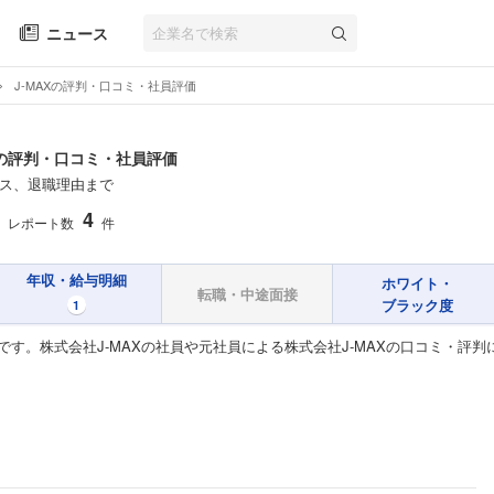
ニュース
J‐MAXの評判・口コミ・社員評価
の評判・口コミ・社員評価
ス、退職理由まで
4
レポート数
件
年収・給与明細
ホワイト・
転職・中途面接
ブラック度
1
です。株式会社J‐MAXの社員や元社員による株式会社J‐MAXの口コミ・評