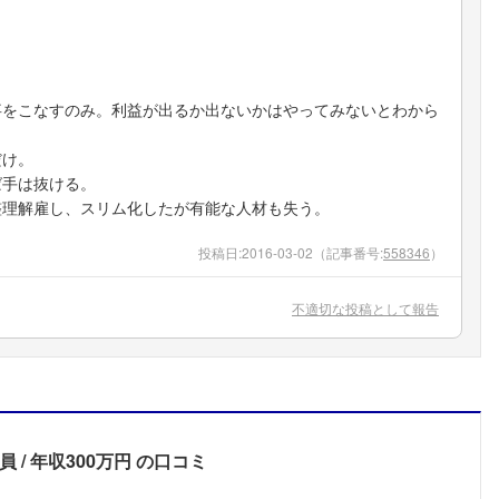
事をこなすのみ。利益が出るか出ないかはやってみないとわから
だけ。
ば手は抜ける。
整理解雇し、スリム化したが有能な人材も失う。
投稿日:
2016-03-02
（記事番号:
558346
）
不適切な投稿として報告
員
年収300万円
の口コミ